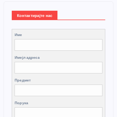
Контактирајте нас
Име
Имејл адреса
Предмет
Порука