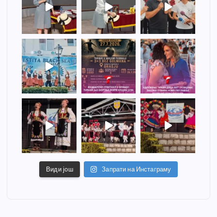
Види још
Запрати на Инстаграму