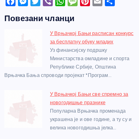
F
M
T
Vi
W
M
Pi
E
S
a
e
w
b
h
e
nt
m
h
Повезани чланци
c
ss
itt
er
at
ss
er
ail
ar
e
e
er
s
a
e
e
У Врњачкој Бањи расписан конкурс
b
n
A
g
st
за бесплатну обуку младих
o
g
p
e
Уз финансијску подршку
o
er
p
Министарства омладине и спорта
Републике Србије, Општина
k
Врњачка Бања спроводи пројекат "Програм…
У Врњачкој Бањи све спремно за
новогодишње празнике
Популарна Врњачка променада
украшена је и ове године, а ту су и
велика новогодишња јелка…