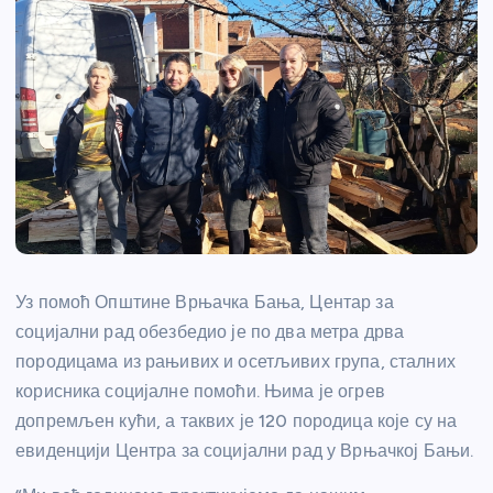
Уз помоћ Општине Врњачка Бања, Центар за
социјални рад обезбедио је по два метра дрва
породицама из рањивих и осетљивих група, сталних
корисника социјалне помоћи. Њима је огрев
допремљен кући, а таквих је 120 породица које су на
евиденцији Центра за социјални рад у Врњачкој Бањи.