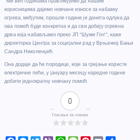
“Ми већ годинама практикујемо да нашим
корисницима дајемо новчане износе за набавку
огрева, међутим, прошле године је донета одлука да
ова помоћ буде конкретна и да сви добију огревна
дрва која набављамо преко ЈП “Шуме Гоч’”, каже
директорка Центра за социјални рад у Врњачкој Бањи
Сандра Николенџић.
Она додаје да ће породице, које за грејање користе
електричне пећи, у јануару месецу наредне године
добити једнократну новчану помоћ.
0
Гласање за чланке