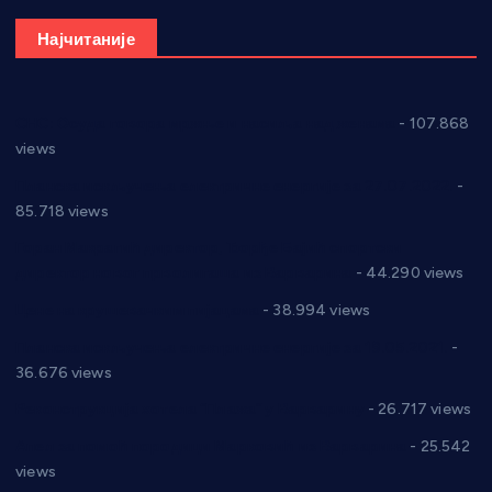
Најчитаније
СНС: Осуда говора мржње и насиља над женама
- 107.868
views
Планска искључења електричне енергије за 27.07.2022.
-
85.718 views
Горан Макрагић директор, Ђорђе Бајић спортски
директор новог прволигаша из Варварина
- 44.290 views
Цене на крушевачким пијацама
- 38.994 views
Планска искључења електричне енергије за 19.05.2021.
-
36.676 views
Реконструкција хотела “Плажа” у Варварину
- 26.717 views
Апел за помоћ породици Марковић из Варварина
- 25.542
views