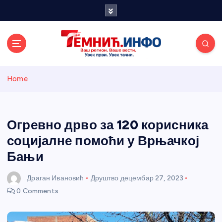
S
k
i
p
t
o
Темнићки
c
Home
o
n
информативн
t
e
Огревно дрво за 120 корисника
и портал
n
социјалне помоћи у Врњачкој
t
Бањи
Драган Ивановић
Друштво
децембар 27, 2023
0 Comments