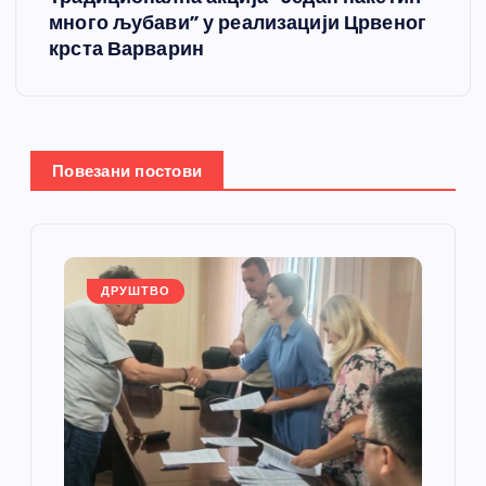
много љубави” у реализацији Црвеног
а
крста Варварин
њ
е
Повезани постови
ч
л
а
ДРУШТВО
н
к
а