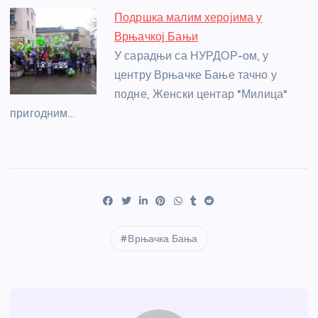
Подршка малим херојима у
Врњачкој Бањи
У сарадњи са НУРДОР-ом, у
центру Врњачке Бање тачно у
подне, Женски центар "Милица"
пригодним…
Врњачка Бања