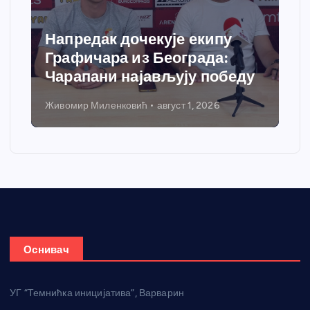
Напредак дочекује екипу
Графичара из Београда:
Чарапани најављују победу
Живомир Миленковић
август 1, 2026
Оснивач
УГ “Темнићка иницијатива”, Варварин