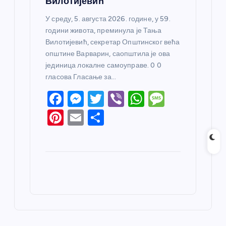
Вилотијевић
У среду, 5. августа 2026. године, у 59.
години живота, преминула је Тања
Вилотијевић, секретар Општинског већа
општине Варварин, саопштила је ова
јединица локалне самоуправе. 0 0
гласова Гласање за…
F
M
T
Vi
W
M
a
e
w
b
h
e
Pi
E
S
c
ss
itt
er
at
ss
nt
m
h
e
e
er
s
a
er
ail
ar
b
n
A
g
e
e
o
g
p
e
st
o
er
p
k