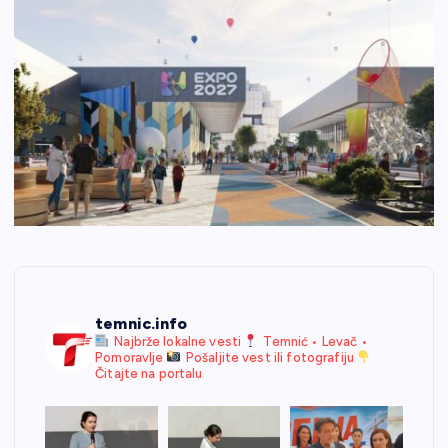
temnic.info
Najbrže lokalne vesti
Temnić • Levač •
Pomoravlje
Pošaljite vest ili fotografiju
Čitajte na portalu