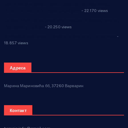
Саопштење и демант Дома здравља “Др Властимир
Годић” на текст који кружи фејсбуком
- 22.170 views
Јелена Вујић-Обрадовић представник Александровца у
Парламенту Србије
- 20.250 views
Откривена илегална штампарија новца код Варварина
-
18.857 views
Адреса
Марина Мариновића бб, 37260 Варварин
Контакт