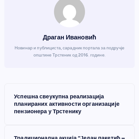
Драган Ивановић
Новинар и публициста, сарадник портала за подручје
општине Трстеник од 2016. године.
К
Успешна свеукупна реализација
р
планираних активности организације
пензионера у Трстенику
е
т
Традиционална акција “Један пакетић –