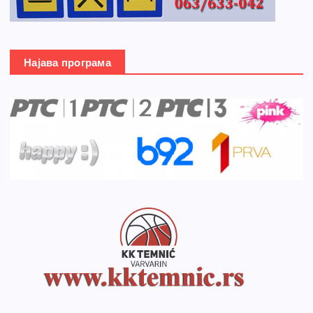
Најава програма