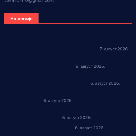
temnic.info@gmail.com
Најновије
Општина Ћићевац наставља да подржава предузетнике:
10 нових субвенција за самозапошљавање
7. август 2026.
Вражогрнци чувају традицију: “Михољски сусрети села”
уз спортска надметања и забаву
6. август 2026.
Варварин подржао 25 нових предузетника: За
самозапошљавање по 380.000 динара
6. август 2026.
“Трстеник на Морави” од 10. до 16. августа: Богат програм
за све генерације
6. август 2026.
“Да се ради и гради по твом”: Трстеник улаже 4 милиона
динара у пројекте грађана
6. август 2026.
In memoriam: Тања Вилотијевић
6. август 2026.