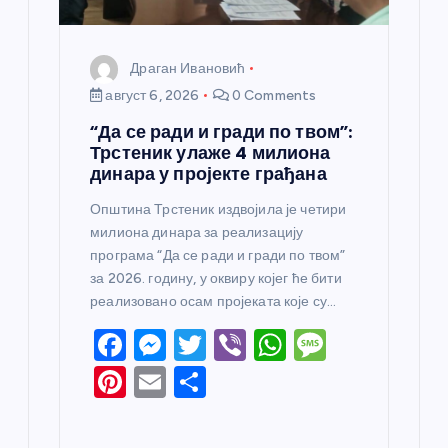
Драган Ивановић
август 6, 2026
0 Comments
“Да се ради и гради по твом”:
Трстеник улаже 4 милиона
динара у пројекте грађана
Општина Трстеник издвојила је четири
милиона динара за реализацију
програма “Да се ради и гради по твом”
за 2026. годину, у оквиру којег ће бити
реализовано осам пројеката које су…
F
M
T
Vi
W
M
a
e
w
b
h
e
Pi
E
S
c
ss
itt
er
at
ss
nt
m
h
e
e
er
s
a
er
ail
ar