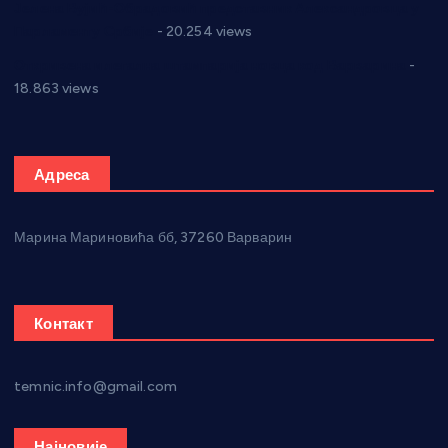
Јелена Вујић-Обрадовић представник Александровца у
Парламенту Србије
- 20.254 views
Откривена илегална штампарија новца код Варварина
-
18.863 views
Адреса
Марина Мариновића бб, 37260 Варварин
Контакт
temnic.info@gmail.com
Најновије