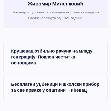
Живомир Миленковић
Новинар и публициста, сарадник портала за подручје
Расинског округа од 2021. године.
К
Крушевац озбиљно рачуна на младу
р
генерацију: Поклон честитка
основцима
е
т
Бесплатни уџбеници и школски прибор
за све прваке у општини Ћићевац
а
њ