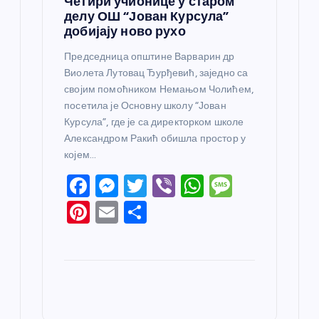
Четири учионице у старом
делу ОШ “Јован Курсула”
добијају ново рухо
Председница општине Варварин др
Виолета Лутовац Ђурђевић, заједно са
својим помоћником Немањом Чолићем,
посетила је Основну школу “Јован
Курсула”, где је са директорком школе
Александром Ракић обишла простор у
којем…
F
M
T
Vi
W
M
a
e
w
b
h
e
Pi
E
S
c
ss
itt
er
at
ss
nt
m
h
e
e
er
s
a
er
ail
ar
b
n
A
g
e
e
o
g
p
e
st