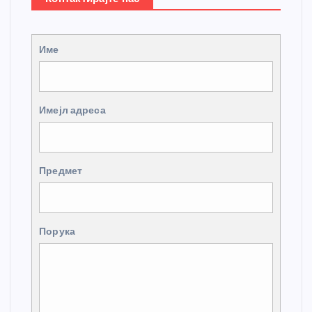
Име
Имејл адреса
Предмет
Порука