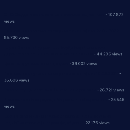
СНС: Осуда говора мржње и насиља над женама
- 107.872
views
Планска искључења електричне енергије за 27.07.2022.
-
85.730 views
Горан Макрагић директор, Ђорђе Бајић спортски
директор новог прволигаша из Варварина
- 44.296 views
Цене на крушевачким пијацама
- 39.002 views
Планска искључења електричне енергије за 19.05.2021.
-
36.698 views
Реконструкција хотела “Плажа” у Варварину
- 26.721 views
Апел за помоћ породици Марковић из Варварина
- 25.546
views
Саопштење и демант Дома здравља “Др Властимир
Годић” на текст који кружи фејсбуком
- 22.176 views