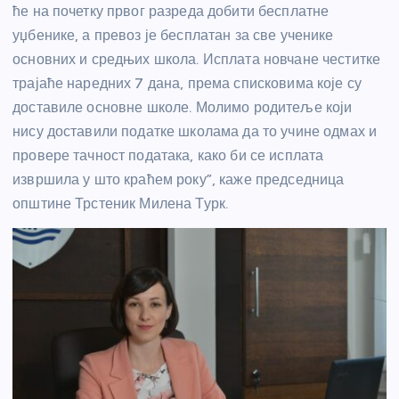
ће на почетку првог разреда добити бесплатне
уџбенике, а превоз је бесплатан за све ученике
основних и средњих школа. Исплата новчане честитке
трајаће наредних 7 дана, према списковима које су
доставиле основне школе. Молимо родитеље који
нису доставили податке школама да то учине одмах и
провере тачност података, како би се исплата
извршила у што краћем року”, каже председница
општине Трстеник Милена Турк.