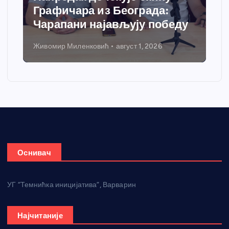
Графичара из Београда:
Чарапани најављују победу
Живомир Миленковић
август 1, 2026
Оснивач
УГ “Темнићка иницијатива”, Варварин
Најчитаније