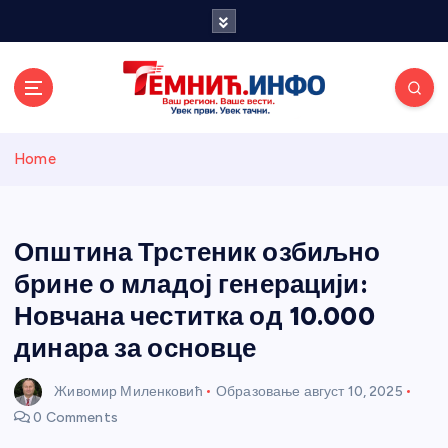
S
k
i
p
t
o
Темнићки
c
Home
o
n
информативн
t
e
Општина Трстеник озбиљно
и портал
n
брине о младој генерацији:
t
Новчана честитка од 10.000
динара за основце
Живомир Миленковић
Образовање
август 10, 2025
0 Comments