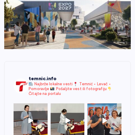
temnic.info
Najbrže lokalne vesti
Temnić • Levač •
Pomoravlje
Pošaljite vest ili fotografiju
Čitajte na portalu