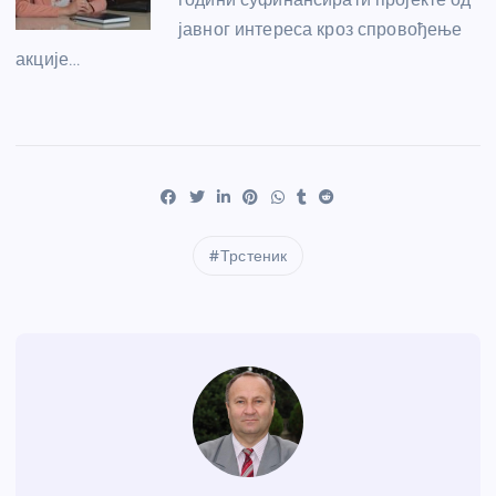
јавног интереса кроз спровођење
акције…
Трстеник