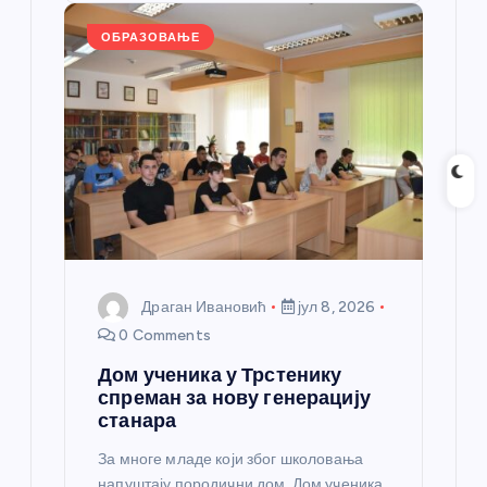
o
er
p
k
ОБРАЗОВАЊЕ
Драган Ивановић
јул 8, 2026
0 Comments
Дом ученика у Трстенику
спреман за нову генерацију
станара
За многе младе који због школовања
напуштају породични дом, Дом ученика