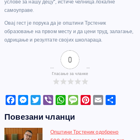
услове за нашу децу”, истиче челница локалне
самоуправе.
Овај гест је порука да је општини Трстеник
образовање на првом месту и да цени труд, залагање,
одрицање и резултате својих школараца.
0
Гласање за чланке
F
M
T
Vi
W
M
Pi
E
S
a
e
w
b
h
e
nt
m
h
Повезани чланци
c
ss
itt
er
at
ss
er
ail
ar
e
e
er
s
a
e
e
Општини Трстеник одобрено
b
n
A
g
st