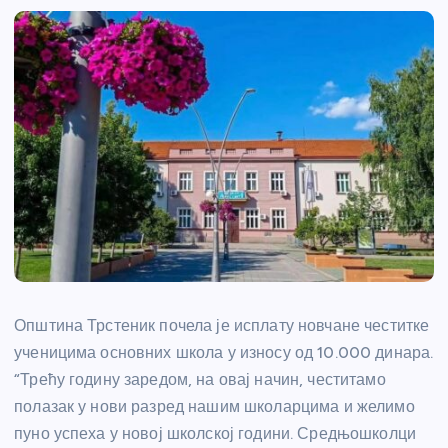
Општина Трстеник почела је исплату новчане честитке
ученицима основних школа у износу од 10.000 динара.
“Трећу годину заредом, на овај начин, честитамо
полазак у нови разред нашим школарцима и желимо
пуно успеха у новој школској години. Средњошколци