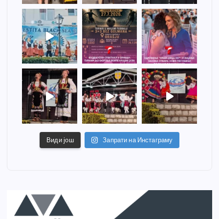
Види још
Запрати на Инстаграму