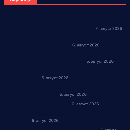
Општина Ћићевац наставља да подржава предузетнике:
10 нових субвенција за самозапошљавање
7. август 2026.
Вражогрнци чувају традицију: “Михољски сусрети села”
уз спортска надметања и забаву
6. август 2026.
Варварин подржао 25 нових предузетника: За
самозапошљавање по 380.000 динара
6. август 2026.
“Трстеник на Морави” од 10. до 16. августа: Богат програм
за све генерације
6. август 2026.
“Да се ради и гради по твом”: Трстеник улаже 4 милиона
динара у пројекте грађана
6. август 2026.
In memoriam: Тања Вилотијевић
6. август 2026.
Даница Петровић оживљава лик и дело Десанке
Максимовић
6. август 2026.