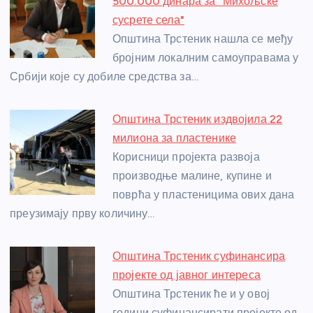
500.000 динара за "Михољске
o
g
p
e
сусрете села"
o
er
p
Општина Трстеник нашла се међу
бројним локалним самоуправама у
k
Србији које су добиле средства за…
Општина Трстеник издвојила 22
милиона за пластенике
Корисници пројекта развоја
производње малине, купине и
поврћа у пластеницима ових дана
преузимају прву количину…
Општина Трстеник суфинансира
пројекте од јавног интереса
Општина Трстеник ће и у овој
години суфинансирати пројекте од