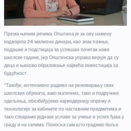
Према њеним речима Општина је за ову намену
издвојила 24 милиона динара, као знак пажње,
подршке и подстицаја за успешан почетак нове
школске године, јер Општинска управа верује да су
деца и њихово образовање највећа инвестиција за
будућност.
“Такође, интензивно радимо на реновирању свих
школских објеката, како матичних, тако и подручних
одељења, обезбеђујемо најмодернију опрему и
технологије за кабинете по наставним предметима и
тако стварамо једнаке услове за учење и успех ђака у
граду и на селима. Поносна сам што градимо боље