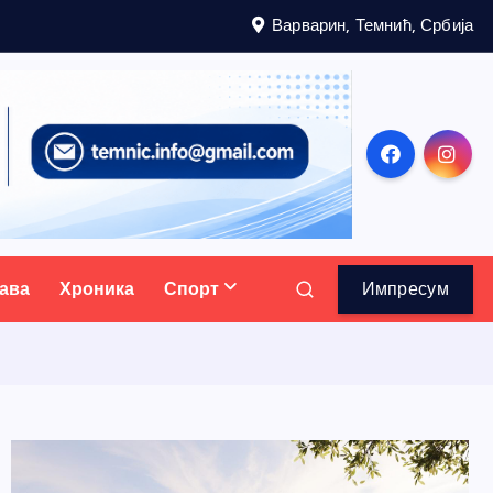
Варварин, Темнић, Србија
ава
Хроника
Спорт
Импресум