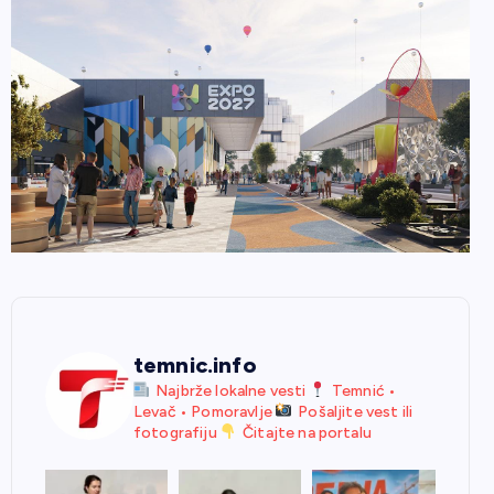
temnic.info
Najbrže lokalne vesti
Temnić •
Levač • Pomoravlje
Pošaljite vest ili
fotografiju
Čitajte na portalu