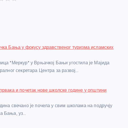
чка Бања у фокусу здравственог туризма исламских
ица "Меркур" у Врњачкој Бањи угостила је Мајида
ералног секретара Центра за развој…
првака и почетак нове школске године у општини
дина свечано је почела у свим школама на подручју
а Бања, уз…