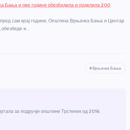
а Бања и ове године обезбедила и поделила 200
пред сам крај године, Општина Врњачка Бања и Центар
д обезбеде и…
Врњачка Бања
ртала за подручје општине Трстеник од 2016.