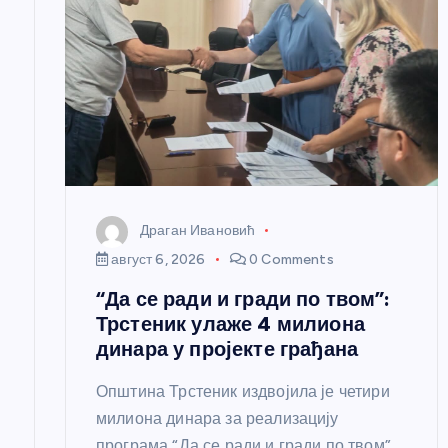
ч
л
а
н
Драган Ивановић
к
август 6, 2026
0 Comments
“Да се ради и гради по твом”:
а
Трстеник улаже 4 милиона
динара у пројекте грађана
Општина Трстеник издвојила је четири
милиона динара за реализацију
програма “Да се ради и гради по твом”