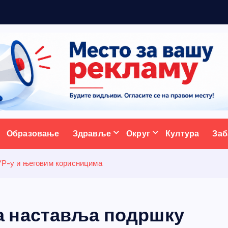
р
ативни портал
Образовање
Здравље
Округ
Култура
Заб
Р-у и његовим корисницима
 наставља подршку