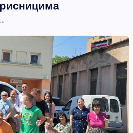
орисницима
ts