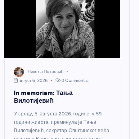
Никола Петровић
август 6, 2026
0 Comments
In memoriam: Тања
Вилотијевић
У среду, 5. августа 2026. године, у 59.
години живота, преминула је Тања
Вилотијевић, секретар Општинског већа
општине Варварин, саопштила је ова