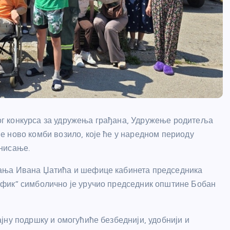
г конкурса за удружења грађана, Удружење родитеља
 ново комби возило, које ће у наредном периоду
нисање.
ања Ивана Џатића и шефице кабинета председника
фик” симболично је уручио председник општине Бобан
јну подршку и омогућиће безбеднији, удобнији и