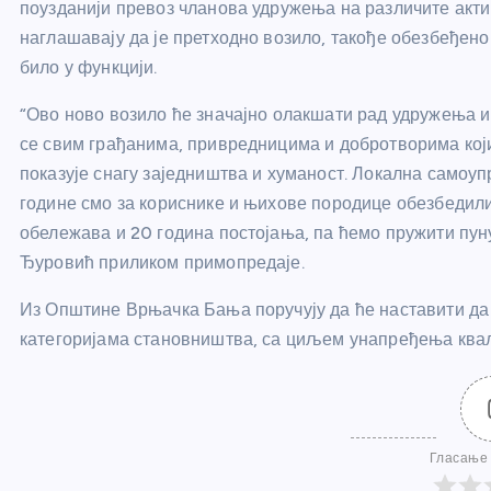
поузданији превоз чланова удружења на различите актив
наглашавају да је претходно возило, такође обезбеђено
било у функцији.
“Ово ново возило ће значајно олакшати рад удружења 
се свим грађанима, привредницима и добротворима ко
показује снагу заједништва и хуманост. Локална самоу
године смо за кориснике и њихове породице обезбеди
обележава и 20 година постојања, па ћемо пружити пуну 
Ђуровић приликом примопредаје.
Из Општине Врњачка Бања поручују да ће наставити да
категоријама становништва, са циљем унапређења квал
Гласање 