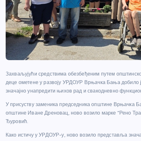
Захваљујући средствима обезбеђеним путем општинско
деце ометене у развоју УРДОУР Врњачка Бања добило је
значајно унапредити њихов рад и свакодневно функцио
У присуству заменика председника општине Врњачка Б
општине Иване Дреновац, ново возило марке “Рено Тра
Ђуровић.
Како истичу у УРДОУР-у, ново возило представља знача