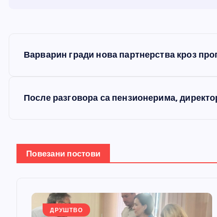
К
Варварин гради нова партнерства кроз про
р
е
После разговора са пензионерима, директ
т
а
Повезани постови
њ
е
ДРУШТВО