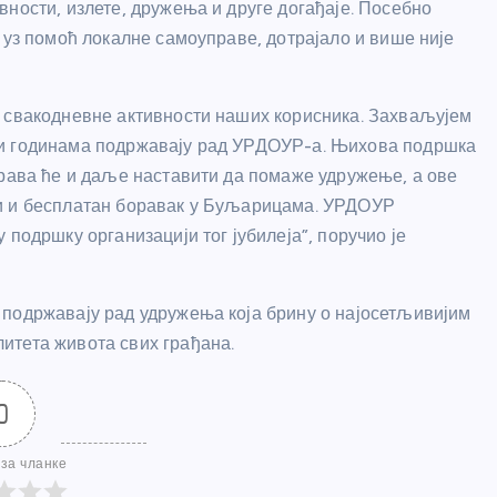
ности, излете, дружења и друге догађаје. Посебно
 уз помоћ локалне самоуправе, дотрајало и више није
и свакодневне активности наших корисника. Захваљујем
ји годинама подржавају рад УРДОУР-а. Њихова подршка
права ће и даље наставити да помаже удружење, а ове
ли и бесплатан боравак у Буљарицама. УРДОУР
подршку организацији тог јубилеја”, поручио је
 подржавају рад удружења која брину о најосетљивијим
итета живота свих грађана.
0
за чланке