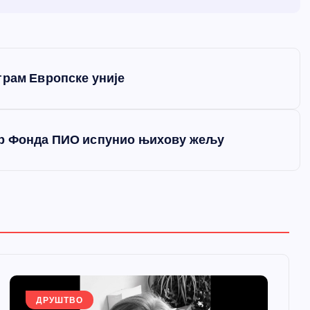
грам Европске уније
ор Фонда ПИО испунио њихову жељу
ДРУШТВО