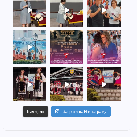
Види још
Запрати на Инстаграму