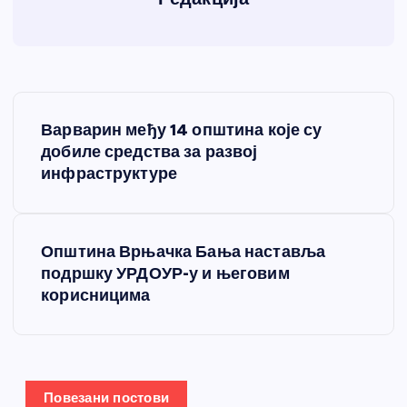
К
Варварин међу 14 општина које су
р
добиле средства за развој
инфраструктуре
е
т
Општина Врњачка Бања наставља
подршку УРДОУР-у и његовим
а
корисницима
њ
е
Повезани постови