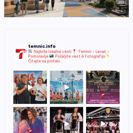
temnic.info
Najbrže lokalne vesti
Temnić • Levač •
Pomoravlje
Pošaljite vest ili fotografiju
Čitajte na portalu