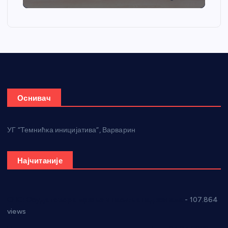
Оснивач
УГ “Темнићка иницијатива”, Варварин
Најчитаније
СНС: Осуда говора мржње и насиља над женама
- 107.864
views