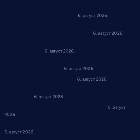
Вражогрнци чувају традицију: “Михољски сусрети села”
уз спортска надметања и забаву
6. август 2026.
Варварин подржао 25 нових предузетника: За
самозапошљавање по 380.000 динара
6. август 2026.
“Трстеник на Морави” од 10. до 16. августа: Богат програм
за све генерације
6. август 2026.
“Да се ради и гради по твом”: Трстеник улаже 4 милиона
динара у пројекте грађана
6. август 2026.
In memoriam: Тања Вилотијевић
6. август 2026.
Даница Петровић оживљава лик и дело Десанке
Максимовић
6. август 2026.
Александровац спреман за 61. “Жупску бербу”
5. август
2026.
Нова игралишта стижу у Бошњане, Доњи Катун и Парцане
5. август 2026.