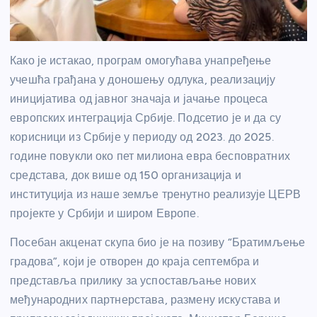
Како је истакао, програм омогућава унапређење
учешћа грађана у доношењу одлука, реализацију
иницијатива од јавног значаја и јачање процеса
европских интеграција Србије. Подсетио је и да су
корисници из Србије у периоду од 2023. до 2025.
године повукли око пет милиона евра бесповратних
средстава, док више од 150 организација и
институција из наше земље тренутно реализује ЦЕРВ
пројекте у Србији и широм Европе.
Посебан акценат скупа био је на позиву “Братимљење
градова”, који је отворен до краја септембра и
представља прилику за успостављање нових
међународних партнерстава, размену искустава и