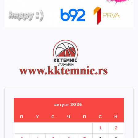
август 2026.
П
У
С
Ч
П
С
Н
1
2