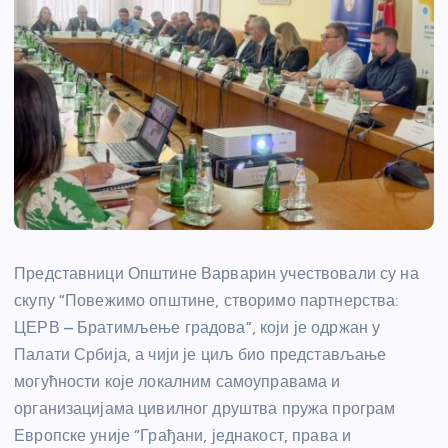
Представници Општине Варварин учествовали су на
скупу “Повежимо општине, створимо партнерства:
ЦЕРВ – Братимљење градова”, који је одржан у
Палати Србија, а чији је циљ био представљање
могућности које локалним самоуправама и
организацијама цивилног друштва пружа програм
Европске уније “Грађани, једнакост, права и