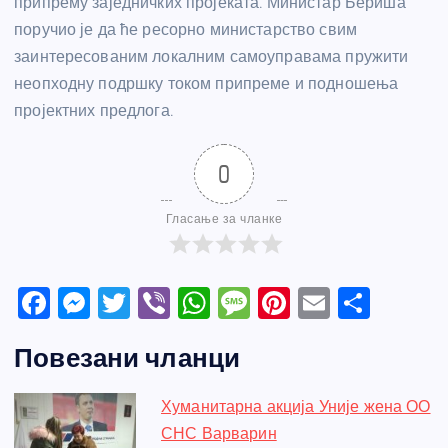
припрему заједничких пројеката. Министар Бериша
поручио је да ће ресорно министарство свим
заинтересованим локалним самоуправама пружити
неопходну подршку током припреме и подношења
пројектних предлога.
0
Гласање за чланке
F
M
T
Vi
W
M
Pi
E
S
a
e
w
b
h
e
nt
m
h
Повезани чланци
c
ss
itt
er
at
ss
er
ail
ar
e
e
er
s
a
e
e
Хуманитарна акција Уније жена ОО
b
n
A
g
st
СНС Варварин