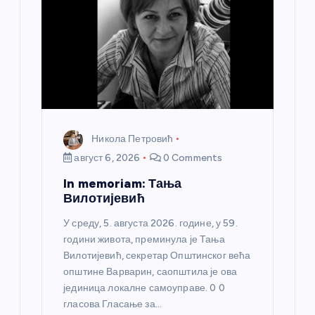
Никола Петровић
август 6, 2026
0 Comments
In memoriam: Тања
Вилотијевић
У среду, 5. августа 2026. године, у 59.
години живота, преминула је Тања
Вилотијевић, секретар Општинског већа
општине Варварин, саопштила је ова
јединица локалне самоуправе. 0 0
гласова Гласање за…