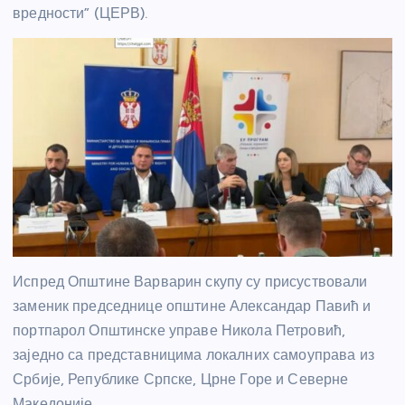
вредности” (ЦЕРВ).
Испред Општине Варварин скупу су присуствовали
заменик председнице општине Александар Павић и
портпарол Општинске управе Никола Петровић,
заједно са представницима локалних самоуправа из
Србије, Републике Српске, Црне Горе и Северне
Македоније.