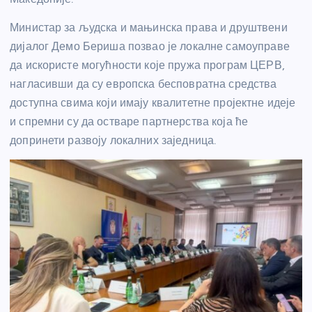
Министар за људска и мањинска права и друштвени
дијалог Демо Бериша позвао је локалне самоуправе
да искористе могућности које пружа програм ЦЕРВ,
нагласивши да су европска бесповратна средства
доступна свима који имају квалитетне пројектне идеје
и спремни су да остваре партнерства која ће
допринети развоју локалних заједница.