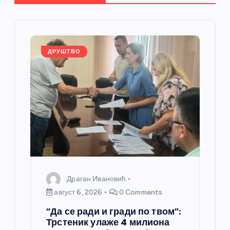
ч
л
а
ДРУШТВО
н
к
а
Драган Ивановић
август 6, 2026
0 Comments
“Да се ради и гради по твом”:
Трстеник улаже 4 милиона