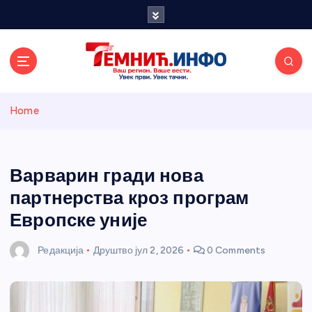
S
k
i
p
t
o
Темнићки
c
Home
o
n
информативн
t
e
Варварин гради нова
и портал
n
партнерства кроз програм
t
Европске уније
Редакција
Друштво
јул 2, 2026
0 Comments