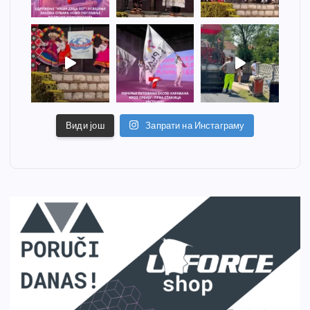
Види још
Запрати на Инстаграму