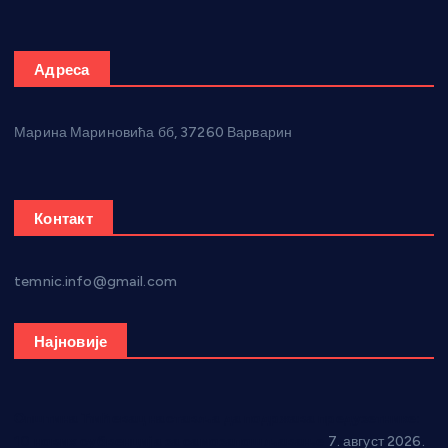
Адреса
Марина Мариновића бб, 37260 Варварин
Контакт
temnic.info@gmail.com
Најновије
Општина Ћићевац наставља да подржава предузетнике:
10 нових субвенција за самозапошљавање
7. август 2026.