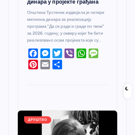
динара у пројекте грађана
Општина Трстеник издвојила је четири
милиона динара за реализацију
програма “Да се ради и гради по твом”
за 2026. годину, у оквиру којег ће бити
реализовано осам пројеката које су…
F
M
T
Vi
W
M
a
e
w
b
h
e
Pi
E
S
c
ss
itt
er
at
ss
nt
m
h
e
e
er
s
a
er
ail
ar
b
n
A
g
e
e
o
g
p
e
st
o
er
p
k
ДРУШТВО