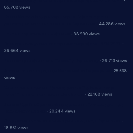
Планска искључења електричне енергије за 27.07.2022.
-
85.708 views
Горан Макрагић директор, Ђорђе Бајић спортски
директор новог прволигаша из Варварина
- 44.286 views
Цене на крушевачким пијацама
- 38.990 views
Планска искључења електричне енергије за 19.05.2021.
-
36.664 views
Реконструкција хотела “Плажа” у Варварину
- 26.713 views
Апел за помоћ породици Марковић из Варварина
- 25.538
views
Саопштење и демант Дома здравља “Др Властимир
Годић” на текст који кружи фејсбуком
- 22.168 views
Јелена Вујић-Обрадовић представник Александровца у
Парламенту Србије
- 20.244 views
Откривена илегална штампарија новца код Варварина
-
18.851 views