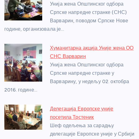
o
g
p
e
Унија жена Општинског одбора
o
er
p
Српске напредне странке (СНС)
Варварин, поводом Српске Нове
k
године, организовала је…
Хуманитарна акција Уније жена ОО
СНС Варварин
Унија жена Општинског одбора
Српске напредне странке у
Варварину, у недељу 02. октобра
2016. године…
Делегација Европске уније
посетила Трстеник
Шеф одељења за сарадњу
делегације Европске уније у Србији