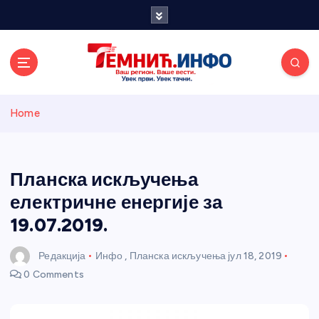
S
k
i
p
t
o
Темнићки
c
Home
o
n
информативн
t
e
Планска искључења
и портал
n
електричне енергије за
t
19.07.2019.
Редакција
Инфо
,
Планска искључења
јул 18, 2019
0 Comments