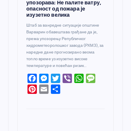
упозорава: Не палите ватру,
опасност од пожара је
изузетно велика
Штаб за ванредне ситуације општине
Варварин обавештава грађане да је,
према упозорењу Републичког
хидрометеоролошког завода (РХМЗ), за
наредне дане прогнозирано веома
топло време уз изузетно високе
температуре и повећан ризик…
F
M
T
Vi
W
M
a
e
w
b
h
e
Pi
E
S
c
ss
itt
er
at
ss
nt
m
h
e
e
er
s
a
er
ail
ar
b
n
A
g
e
e
o
g
p
e
st