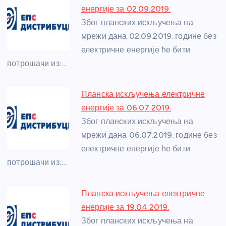
b
n
A
g
st
енергије за 02.09.2019.
o
g
p
e
Због планских искључења на
o
er
p
мрежи дана 02.09.2019. године без
електричне енергије ће бити
k
потрошачи из:…
Планска искључења електричне
енергије за 06.07.2019.
Због планских искључења на
мрежи дана 06.07.2019. године без
електричне енергије ће бити
потрошачи из:…
Планска искључења електричне
енергије за 19.04.2019.
Због планских искључења на