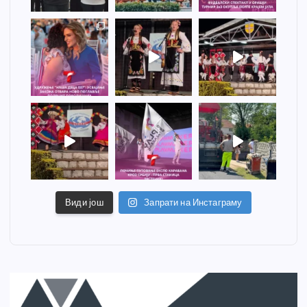
Види још
Запрати на Инстаграму