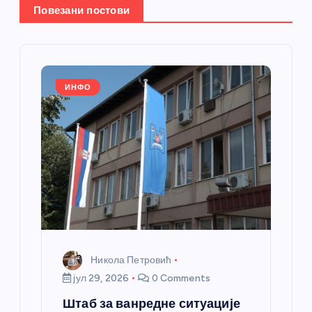
Повезани постови
е
ч
л
ИНФО
а
н
к
а
Никола Петровић
јул 29, 2026
0 Comments
Штаб за ванредне ситуације