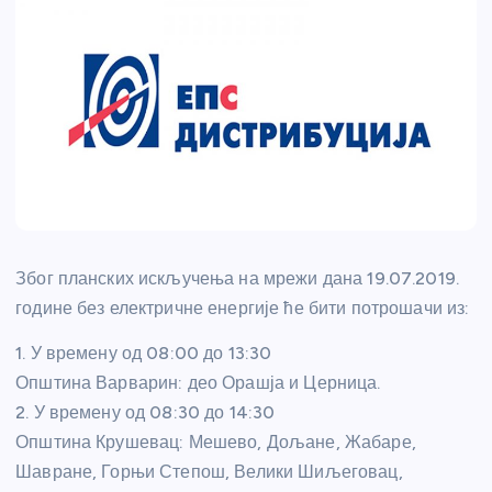
Због планских искључења на мрежи дана 19.07.2019.
године без електричне енергије ће бити потрошачи из:
1. У времену од 08:00 до 13:30
Општина Варварин: део Орашја и Церница.
2. У времену од 08:30 до 14:30
Општина Крушевац: Мешево, Дољане, Жабаре,
Шавране, Горњи Степош, Велики Шиљеговац,