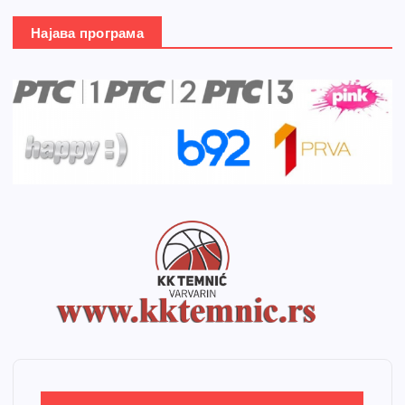
Најава програма