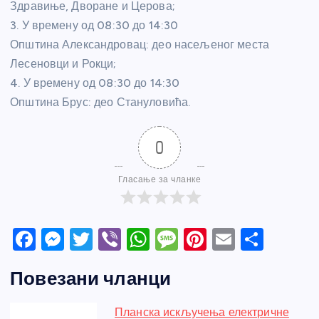
Здравиње, Дворане и Церова;
3. У времену од 08:30 до 14:30
Општина Александровац: део насељеног места
Лесеновци и Рокци;
4. У времену од 08:30 до 14:30
Општина Брус: део Стануловића.
0
Гласање за чланке
F
M
T
Vi
W
M
Pi
E
S
a
e
w
b
h
e
nt
m
h
Повезани чланци
c
ss
itt
er
at
ss
er
ail
ar
e
e
er
s
a
e
e
Планска искључења електричне