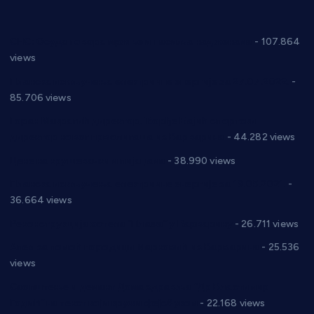
СНС: Осуда говора мржње и насиља над женама
- 107.864
views
Планска искључења електричне енергије за 27.07.2022.
-
85.706 views
Горан Макрагић директор, Ђорђе Бајић спортски
директор новог прволигаша из Варварина
- 44.282 views
Цене на крушевачким пијацама
- 38.990 views
Планска искључења електричне енергије за 19.05.2021.
-
36.664 views
Реконструкција хотела “Плажа” у Варварину
- 26.711 views
Апел за помоћ породици Марковић из Варварина
- 25.536
views
Саопштење и демант Дома здравља “Др Властимир
Годић” на текст који кружи фејсбуком
- 22.168 views