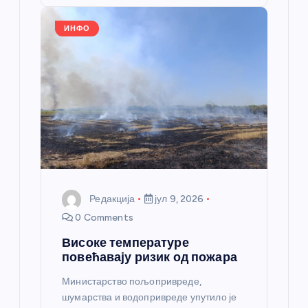
o
er
p
k
ИНФО
Редакција
јул 9, 2026
0 Comments
Високе температуре
повећавају ризик од пожара
Министарство пољопривреде,
шумарства и водопривреде упутило је