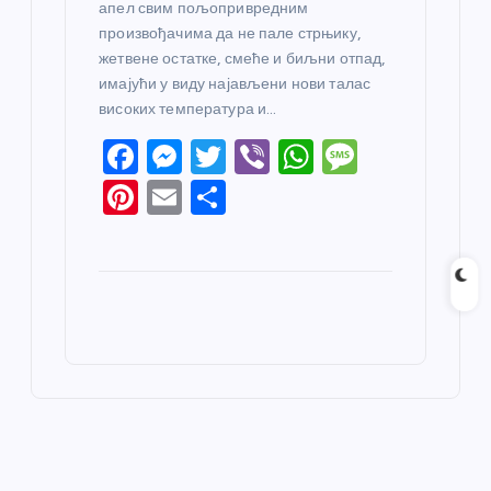
апел свим пољопривредним
произвођачима да не пале стрњику,
жетвене остатке, смеће и биљни отпад,
имајући у виду најављени нови талас
високих температура и…
F
M
T
Vi
W
M
a
e
w
b
h
e
Pi
E
S
c
ss
itt
er
at
ss
nt
m
h
e
e
er
s
a
er
ail
ar
b
n
A
g
e
e
o
g
p
e
st
o
er
p
k