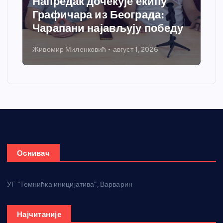
Напредак дочекује екипу
Графичара из Београда:
Чарапани најављују победу
Живомир Миленковић
август 1, 2026
Оснивач
УГ “Темнићка иницијатива”, Варварин
Најчитаније