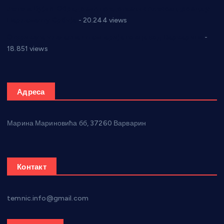
Јелена Вујић-Обрадовић представник Александровца у
Парламенту Србије
- 20.244 views
Откривена илегална штампарија новца код Варварина
-
18.851 views
Адреса
Марина Мариновића бб, 37260 Варварин
Контакт
temnic.info@gmail.com