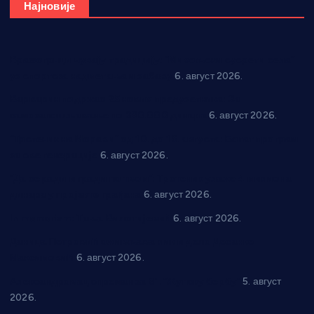
Најновије
Вражогрнци чувају традицију: “Михољски сусрети села”
уз спортска надметања и забаву
6. август 2026.
Варварин подржао 25 нових предузетника: За
самозапошљавање по 380.000 динара
6. август 2026.
“Трстеник на Морави” од 10. до 16. августа: Богат програм
за све генерације
6. август 2026.
“Да се ради и гради по твом”: Трстеник улаже 4 милиона
динара у пројекте грађана
6. август 2026.
In memoriam: Тања Вилотијевић
6. август 2026.
Даница Петровић оживљава лик и дело Десанке
Максимовић
6. август 2026.
Александровац спреман за 61. “Жупску бербу”
5. август
2026.