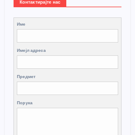
Контактирајте нас
Име
Имејл адреса
Предмет
Порука