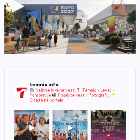
temnic.info
Najbrže lokalne vesti
Temnić • Levač •
Pomoravlje
Pošaljite vest ili fotografiju
Čitajte na portalu