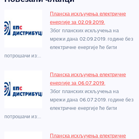
c
ss
itt
er
at
ss
er
ail
ar
e
e
er
s
a
e
e
Планска искључења електричне
b
n
A
g
st
енергије за 02.09.2019.
o
g
p
e
Због планских искључења на
o
er
p
мрежи дана 02.09.2019. године без
електричне енергије ће бити
k
потрошачи из:…
Планска искључења електричне
енергије за 06.07.2019.
Због планских искључења на
мрежи дана 06.07.2019. године без
електричне енергије ће бити
потрошачи из:…
Планска искључења електричне