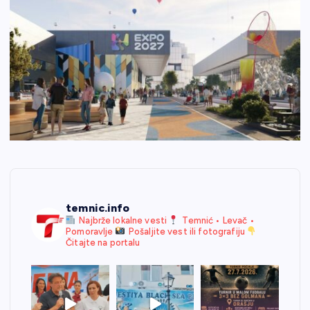
temnic.info
Najbrže lokalne vesti
Temnić • Levač •
Pomoravlje
Pošaljite vest ili fotografiju
Čitajte na portalu