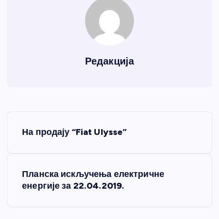
Редакција
К
На продају “Fiat Ulysse”
р
е
Планска искључења електричне
енергије за 22.04.2019.
т
а