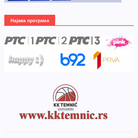
Најава програма