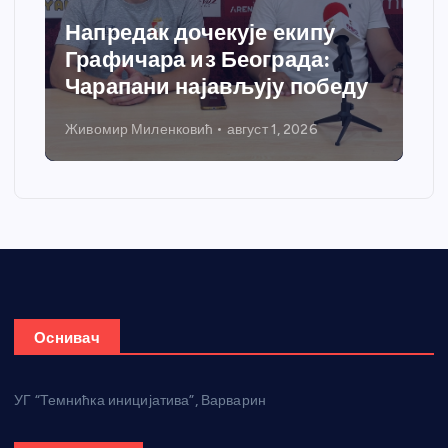
Напредак дочекује екипу
Графичара из Београда:
Чарапани најављују победу
Живомир Миленковић
август 1, 2026
Оснивач
УГ “Темнићка иницијатива”, Варварин