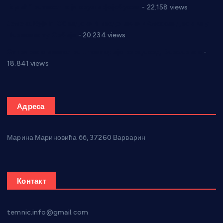
Годић” на текст који кружи фејсбуком
- 22.158 views
Јелена Вујић-Обрадовић представник Александровца у
Парламенту Србије
- 20.234 views
Откривена илегална штампарија новца код Варварина
-
18.841 views
Адреса
Марина Мариновића бб, 37260 Варварин
Контакт
temnic.info@gmail.com