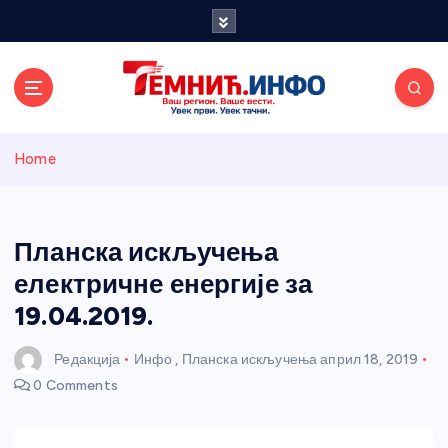
S
k
i
p
t
o
Темнићки
c
Home
o
n
информативн
t
e
Планска искључења
и портал
n
електричне енергије за
t
19.04.2019.
Редакција
Инфо
,
Планска искључења
април 18, 2019
0 Comments