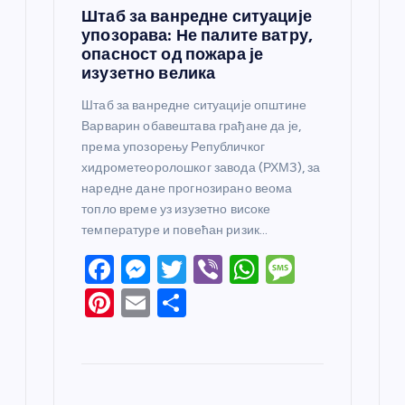
Штаб за ванредне ситуације
упозорава: Не палите ватру,
опасност од пожара је
изузетно велика
Штаб за ванредне ситуације општине
Варварин обавештава грађане да је,
према упозорењу Републичког
хидрометеоролошког завода (РХМЗ), за
наредне дане прогнозирано веома
топло време уз изузетно високе
температуре и повећан ризик…
F
M
T
Vi
W
M
a
e
w
b
h
e
Pi
E
S
c
ss
itt
er
at
ss
nt
m
h
e
e
er
s
a
er
ail
ar
b
n
A
g
e
e