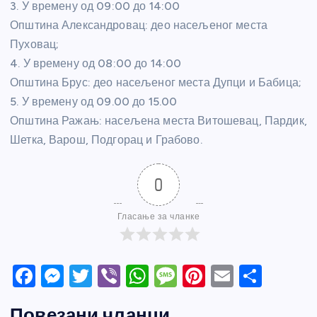
3. У времену од 09:00 до 14:00
Општина Александровац: део насељеног места
Пуховац;
4. У времену од 08:00 до 14:00
Општина Брус: део насељеног места Дупци и Бабица;
5. У времену од 09.00 до 15.00
Општина Ражањ: насељена места Витошевац, Пардик,
Шетка, Варош, Подгорац и Грабово.
0
Гласање за чланке
F
M
T
Vi
W
M
Pi
E
S
a
e
w
b
h
e
nt
m
h
Повезани чланци