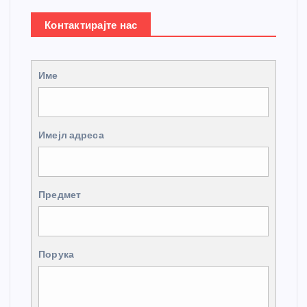
Контактирајте нас
Име
Имејл адреса
Предмет
Порука