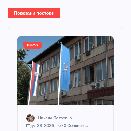
њ
Повезани постови
е
ч
ИНФО
л
а
н
к
а
Никола Петровић
јул 29, 2026
0 Comments