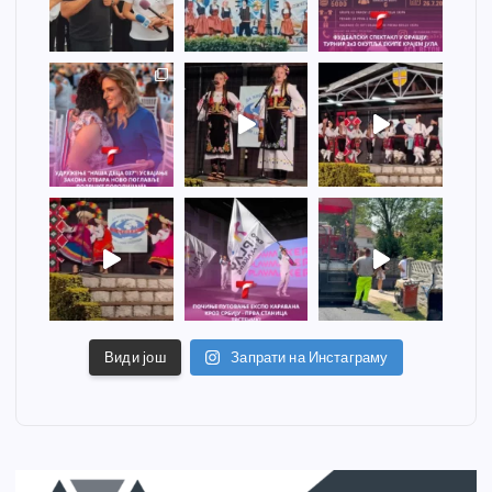
Види још
Запрати на Инстаграму