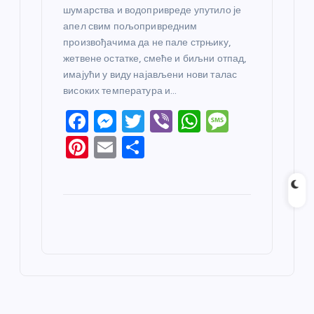
шумарства и водопривреде упутило је
апел свим пољопривредним
произвођачима да не пале стрњику,
жетвене остатке, смеће и биљни отпад,
имајући у виду најављени нови талас
високих температура и…
F
M
T
Vi
W
M
a
e
w
b
h
e
Pi
E
S
c
ss
itt
er
at
ss
nt
m
h
e
e
er
s
a
er
ail
ar
b
n
A
g
e
e
o
g
p
e
st
o
er
p
k