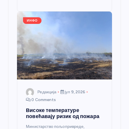
o
g
p
e
st
o
er
p
k
ИНФО
Редакција
јул 9, 2026
0 Comments
Високе температуре
повећавају ризик од пожара
Министарство пољопривреде,