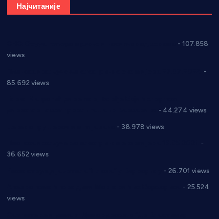
Најчитаније
СНС: Осуда говора мржње и насиља над женама
- 107.858
views
Планска искључења електричне енергије за 27.07.2022.
-
85.692 views
Горан Макрагић директор, Ђорђе Бајић спортски
директор новог прволигаша из Варварина
- 44.274 views
Цене на крушевачким пијацама
- 38.978 views
Планска искључења електричне енергије за 19.05.2021.
-
36.652 views
Реконструкција хотела “Плажа” у Варварину
- 26.701 views
Апел за помоћ породици Марковић из Варварина
- 25.524
views
Саопштење и демант Дома здравља “Др Властимир