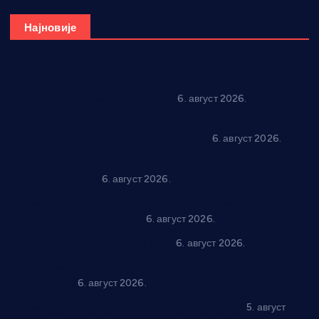
Најновије
Вражогрнци чувају традицију: “Михољски сусрети села”
уз спортска надметања и забаву
6. август 2026.
Варварин подржао 25 нових предузетника: За
самозапошљавање по 380.000 динара
6. август 2026.
“Трстеник на Морави” од 10. до 16. августа: Богат програм
за све генерације
6. август 2026.
“Да се ради и гради по твом”: Трстеник улаже 4 милиона
динара у пројекте грађана
6. август 2026.
In memoriam: Тања Вилотијевић
6. август 2026.
Даница Петровић оживљава лик и дело Десанке
Максимовић
6. август 2026.
Александровац спреман за 61. “Жупску бербу”
5. август