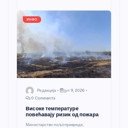
o
g
p
e
st
o
er
p
k
ИНФО
Редакција
јул 9, 2026
0 Comments
Високе температуре
повећавају ризик од пожара
Министарство пољопривреде,