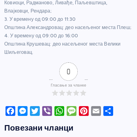
Ковиоци, Радманово, Ливађе, Паљевштица,
Влајковци, Рендара;
3. У времену од 09:00 до 11:30
Општина Александровац: део насељеног места Плеш;
4. У времену од 09:00 до 16:00
Општина Крушевац: део насељеног места Велики
Шиљеговац.
0
Гласање за чланке
F
M
T
Vi
W
M
Pi
E
S
a
e
w
b
h
e
nt
m
h
Повезани чланци
c
ss
itt
er
at
ss
er
ail
ar