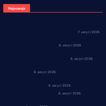
Најновије
Општина Ћићевац наставља да подржава предузетнике:
10 нових субвенција за самозапошљавање
7. август 2026.
Вражогрнци чувају традицију: “Михољски сусрети села”
уз спортска надметања и забаву
6. август 2026.
Варварин подржао 25 нових предузетника: За
самозапошљавање по 380.000 динара
6. август 2026.
“Трстеник на Морави” од 10. до 16. августа: Богат програм
за све генерације
6. август 2026.
“Да се ради и гради по твом”: Трстеник улаже 4 милиона
динара у пројекте грађана
6. август 2026.
In memoriam: Тања Вилотијевић
6. август 2026.
Даница Петровић оживљава лик и дело Десанке