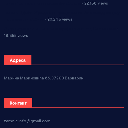
Годић” на текст који кружи фејсбуком
- 22.168 views
Јелена Вујић-Обрадовић представник Александровца у
Парламенту Србије
- 20.246 views
Откривена илегална штампарија новца код Варварина
-
18.855 views
Адреса
Марина Мариновића бб, 37260 Варварин
Контакт
temnic.info@gmail.com