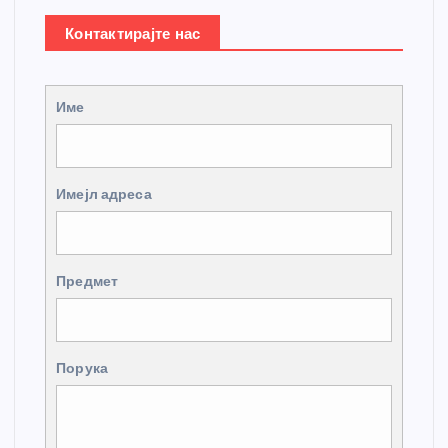
Контактирајте нас
Име
Имејл адреса
Предмет
Порука