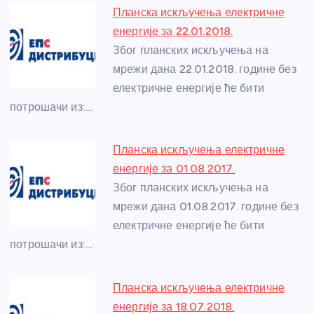
e
e
er
s
a
e
e
Планска искључења електричне
b
n
A
g
st
енергије за 22.01.2018.
o
g
p
e
Због планских искључења на
o
er
p
мрежи дана 22.01.2018. године без
електричне енергије ће бити
k
потрошачи из:…
Планска искључења електричне
енергије за 01.08.2017.
Због планских искључења на
мрежи дана 01.08.2017. године без
електричне енергије ће бити
потрошачи из:…
Планска искључења електричне
енергије за 18.07.2018.