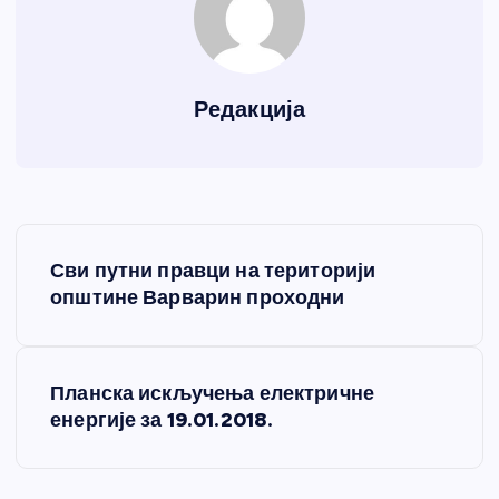
Редакција
К
Сви путни правци на територији
р
општине Варварин проходни
е
Планска искључења електричне
т
енергије за 19.01.2018.
а