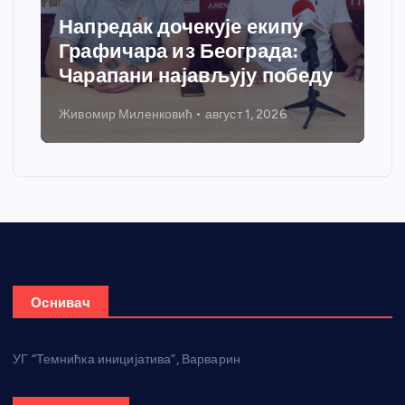
Напредак дочекује екипу
Графичара из Београда:
Чарапани најављују победу
Живомир Миленковић
август 1, 2026
Оснивач
УГ “Темнићка иницијатива”, Варварин