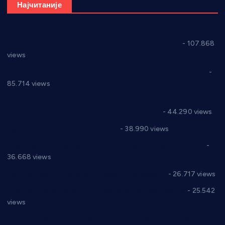
Најчитаније
СНС: Осуда говора мржње и насиља над женама
- 107.868
views
Планска искључења електричне енергије за 27.07.2022.
-
85.714 views
Горан Макрагић директор, Ђорђе Бајић спортски
директор новог прволигаша из Варварина
- 44.290 views
Цене на крушевачким пијацама
- 38.990 views
Планска искључења електричне енергије за 19.05.2021.
-
36.668 views
Реконструкција хотела “Плажа” у Варварину
- 26.717 views
Апел за помоћ породици Марковић из Варварина
- 25.542
views
Саопштење и демант Дома здравља “Др Властимир