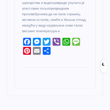
шумарства и водопривреде упутило је
апел свим пољопривредним
произвођачима да не пале стрњику,
жетвене остатке, смеће и биљни отпад,
имајући у виду најављени нови талас
високих температура и…
F
M
T
Vi
W
M
a
e
w
b
h
e
Pi
E
S
c
ss
itt
er
at
ss
nt
m
h
e
e
er
s
a
er
ail
ar
b
n
A
g
e
e
o
g
p
e
st
o
er
p
k