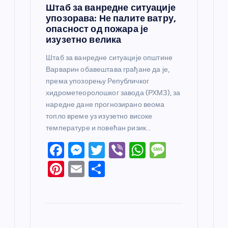
Штаб за ванредне ситуације
упозорава: Не палите ватру,
опасност од пожара је
изузетно велика
Штаб за ванредне ситуације општине
Варварин обавештава грађане да је,
према упозорењу Републичког
хидрометеоролошког завода (РХМЗ), за
наредне дане прогнозирано веома
топло време уз изузетно високе
температуре и повећан ризик…
F
M
T
Vi
W
M
a
e
w
b
h
e
Pi
E
S
c
ss
itt
er
at
ss
nt
m
h
e
e
er
s
a
er
ail
ar
b
n
A
g
e
e