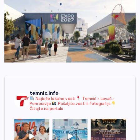
temnic.info
Najbrže lokalne vesti
Temnić • Levač •
Pomoravlje
Pošaljite vest ili fotografiju
Čitajte na portalu