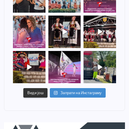
Види још
Запрати на Инстаграму