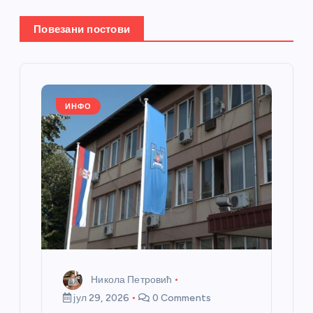
њ
Повезани постови
е
ч
л
ИНФО
а
н
к
а
Никола Петровић
јул 29, 2026
0 Comments