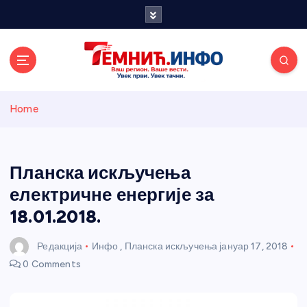
S
k
i
p
t
o
Темнићки
c
Home
o
n
информативн
t
e
Планска искључења
и портал
n
електричне енергије за
t
18.01.2018.
Редакција
Инфо
,
Планска искључења
јануар 17, 2018
0 Comments