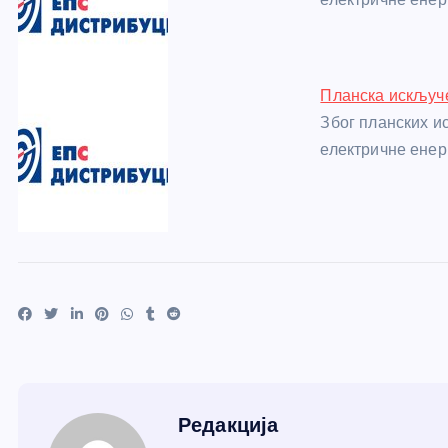
Планска искључе
Због планских и
електричне енер
Редакција