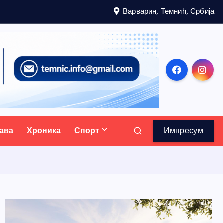
Варварин, Темнић, Србија
ава
Хроника
Спорт
Импресум