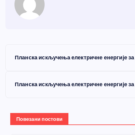
К
Планска искључења електричне енергије за 
р
е
Планска искључења електричне енергије за 
т
а
Повезани постови