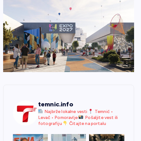
temnic.info
Najbrže lokalne vesti
Temnić •
Levač • Pomoravlje
Pošaljite vest ili
fotografiju
Čitajte na portalu