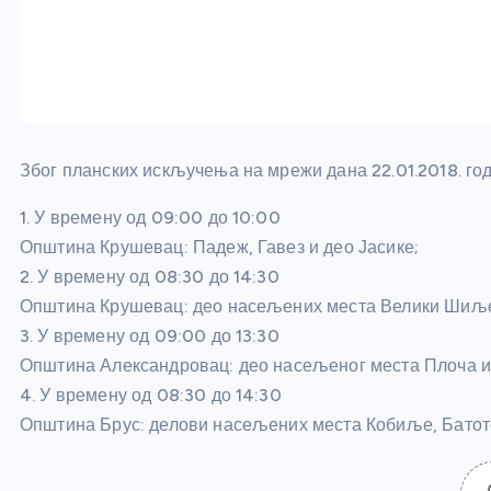
Због планских искључења на мрежи дана 22.01.2018. год
1. У времену од 09:00 до 10:00
Општина Крушевац: Падеж, Гавез и део Јасике;
2. У времену од 08:30 до 14:30
Општина Крушевац: део насељених места Велики Шиљег
3. У времену од 09:00 до 13:30
Општина Александровац: део насељеног места Плоча 
4. У времену од 08:30 до 14:30
Општина Брус: делови насељених места Кобиље, Батоте