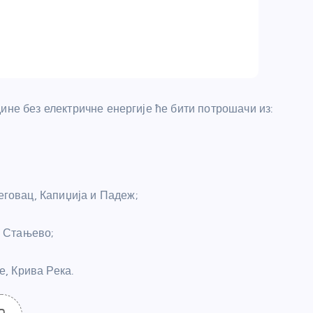
ине без електричне енергије ће бити потрошачи из:
овац, Капиџија и Падеж;
и Стањево;
, Крива Река.