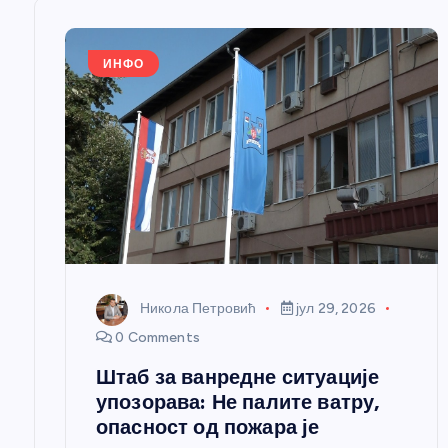
њ
е
ИНФО
ч
л
а
н
Никола Петровић
јул 29, 2026
к
0 Comments
Штаб за ванредне ситуације
а
упозорава: Не палите ватру,
опасност од пожара је