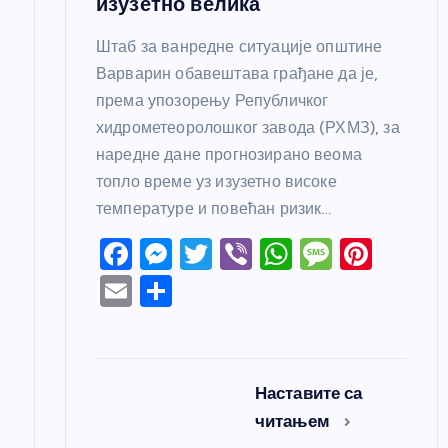
изузетно велика
Штаб за ванредне ситуације општине
Варварин обавештава грађане да је,
према упозорењу Републичког
хидрометеоролошког завода (РХМЗ), за
наредне дане прогнозирано веома
топло време уз изузетно високе
температуре и повећан ризик…
F
M
T
Vi
W
M
Pi
a
e
w
b
h
e
nt
E
S
c
ss
itt
er
at
ss
er
m
h
e
e
er
s
a
e
ail
ar
b
n
A
g
st
e
Наставите са
o
g
p
e
читањем
o
er
p