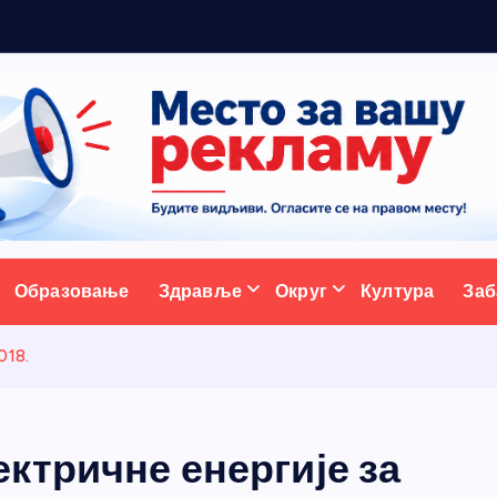
5
ативни портал
Образовање
Здравље
Округ
Култура
Заб
018.
ктричне енергије за