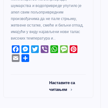
шумарства и водопривреде упутило је
апел свим пољопривредним
произвођачима да не пале стрњику,
жетвене остатке, смеће и биљни отпад,
имајући у виду најављени нови талас
високих температура и…
F
M
T
Vi
W
M
Pi
a
e
w
b
h
e
nt
E
S
c
ss
itt
er
at
ss
er
m
h
e
e
er
s
a
e
ail
ar
b
n
A
g
st
e
Наставите са
o
g
p
e
читањем
o
er
p
k