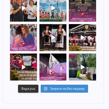
Види још
Запрати на Инстаграму