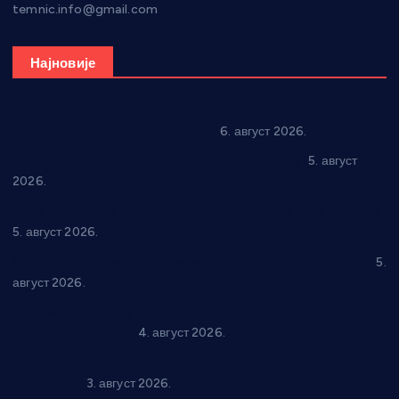
temnic.info@gmail.com
Најновије
In memoriam: Тања Вилотијевић
6. август 2026.
Александровац спреман за 61. “Жупску бербу”
5. август
2026.
Нова игралишта стижу у Бошњане, Доњи Катун и Парцане
5. август 2026.
У Ћићевцу одржана Конференција клубова Зоне “Запад”
5.
август 2026.
Четири учионице у старом делу ОШ “Јован Курсула”
добијају ново рухо
4. август 2026.
Књижевност, музика, спорт и уметност током августа у
Варварину
3. август 2026.