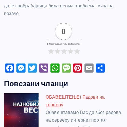
да је саобраћајница била веома проблематична за
возаче.
0
Гласање за чланке
F
M
T
Vi
W
M
Pi
E
S
a
e
w
b
h
e
nt
m
h
Повезани чланци
c
ss
itt
er
at
ss
er
ail
ar
e
e
er
s
a
e
e
ОБАВЕШТЕЊЕ! Радови на
b
n
A
g
st
серверу
o
g
p
e
Обавештавамо Вас да због радова
o
er
p
на серверу интернет портал