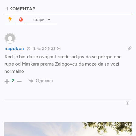
1
КОМЕНТАР
стари
napokon
11. јул 2019. 23:04
Red je bio da se ovaj put sredi sad jos da se pokrpe one
rupe od Maskara prema Zalogovcu da moze da se vozi
normalno
Одговор
2