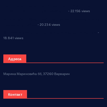
Саопштење и демант Дома здравља “Др Властимир
Годић” на текст који кружи фејсбуком
- 22.156 views
Јелена Вујић-Обрадовић представник Александровца у
Парламенту Србије
- 20.234 views
Откривена илегална штампарија новца код Варварина
-
18.841 views
Адреса
Марина Мариновића бб, 37260 Варварин
Контакт