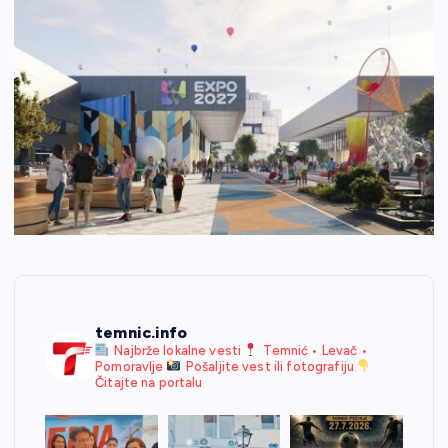
temnic.info
Najbrže lokalne vesti
Temnić • Levač •
Pomoravlje
Pošaljite vest ili fotografiju
Čitajte na portalu