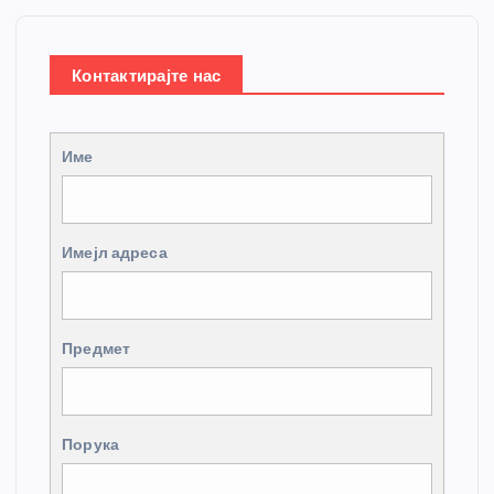
Контактирајте нас
Име
Имејл адреса
Предмет
Порука