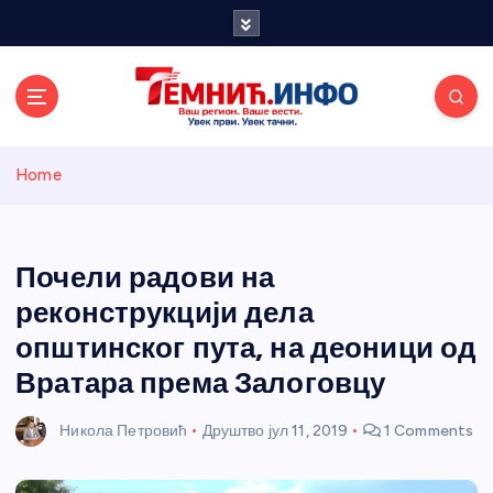
S
k
i
p
t
o
Темнићки
c
Home
o
n
информативн
t
e
Почели радови на
и портал
n
реконструкцији дела
t
општинског пута, на деоници од
Вратара према Залоговцу
Никола Петровић
Друштво
јул 11, 2019
1 Comments