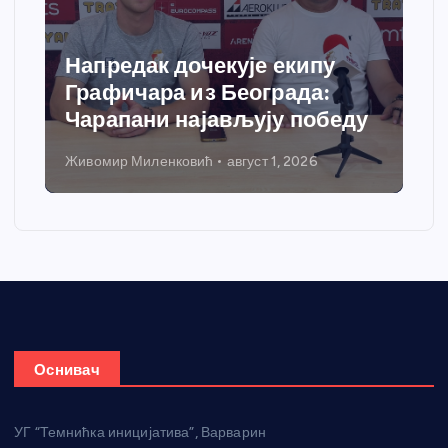
Напредак дочекује екипу
Графичара из Београда:
Чарапани најављују победу
Живомир Миленковић
август 1, 2026
Оснивач
УГ “Темнићка иницијатива”, Варварин