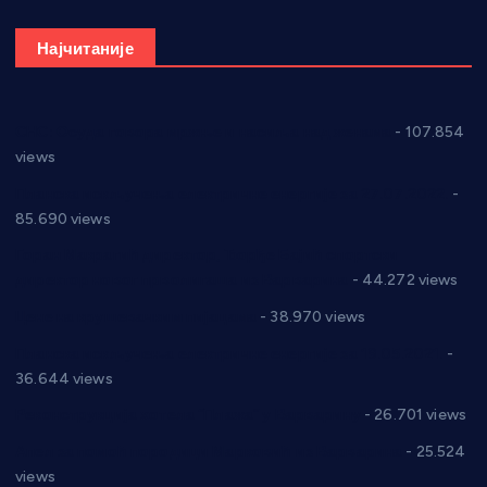
Најчитаније
СНС: Осуда говора мржње и насиља над женама
- 107.854
views
Планска искључења електричне енергије за 27.07.2022.
-
85.690 views
Горан Макрагић директор, Ђорђе Бајић спортски
директор новог прволигаша из Варварина
- 44.272 views
Цене на крушевачким пијацама
- 38.970 views
Планска искључења електричне енергије за 19.05.2021.
-
36.644 views
Реконструкција хотела “Плажа” у Варварину
- 26.701 views
Апел за помоћ породици Марковић из Варварина
- 25.524
views