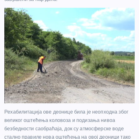
Рехабилитација ове деонице била је неопходна због
великог оштећења коловоза и подизања нивоа
безбедности саобраћаја, док су атмосферске воде
стално правиле нова оштећења на овој деоници тако