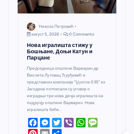
Никола Петровић
август 5, 2026
0 Comments
Нова игралишта стижу у
Бошњане, Доњи Катун и
Парцане
Председница општине Варварин др
Виолета Лутовац Ђурђевић и
представник компаније “Џунгла 035” из
Јагодине потписали су уговор о
изградњи три нова дечја игралишта на
подручју општине Варварин. Нова
игралишта биће…
F
M
T
Vi
W
M
a
e
w
b
h
e
Pi
E
S