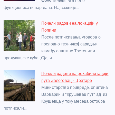
www.temnic.info неће
k
функционисати пар дана. Најважније…
Почели радови на локацији у
Попини
После потписивања уговора о
пословно техничкој сарадњи
између општине Трстеник и
продукцијске куће „Сјај и…
Почели радови на рехабилитацији
пута Залоговац - Вратаре
Министарство привреде, општина
Варварин и "Крушевац пут" ад из
Крушевца у току месеца октобра
потписали…