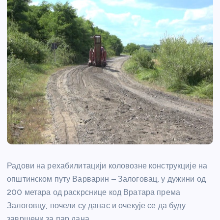
Радови на рехабилитацији коловозне конструкције на
општинском путу Варварин – Залоговац, у дужини од
200 метара од раскрснице код Вратара према
Залоговцу, почели су данас и очекује се да буду
завршени за пар дана.