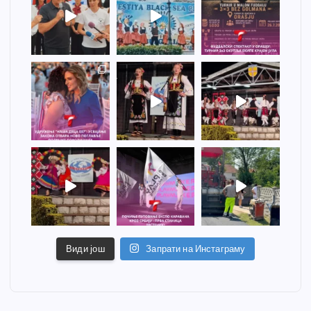
Види још
Запрати на Инстаграму