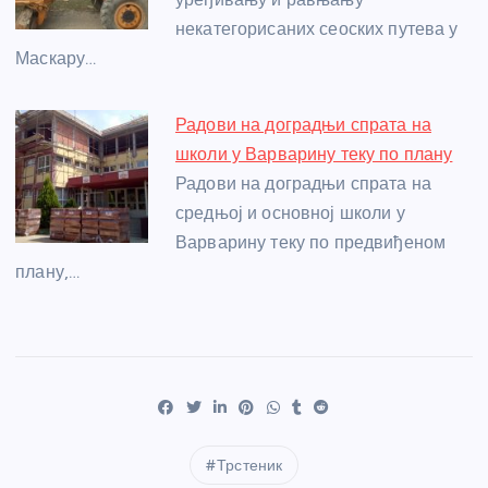
некатегорисаних сеоских путева у
Маскару…
Радови на доградњи спрата на
школи у Варварину теку по плану
Радови на доградњи спрата на
средњој и основној школи у
Варварину теку по предвиђеном
плану,…
Трстеник