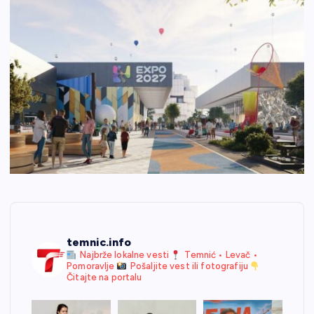
temnic.info
Najbrže lokalne vesti
Temnić • Levač •
Pomoravlje
Pošaljite vest ili fotografiju
Čitajte na portalu