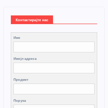
Контактирајте нас
Име
Имејл адреса
Предмет
Порука