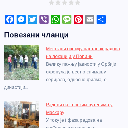
F
M
T
Vi
W
M
Pi
E
S
a
e
w
b
h
e
nt
m
h
Повезани чланци
c
ss
itt
er
at
ss
er
ail
ar
e
e
er
s
a
e
e
Мештани очекују наставак радова
b
n
A
g
st
на локацији у Попини
o
g
p
e
Велику пажњу јавности у Србији
o
er
p
скренула је вест о снимању
серијала, односно филма, о
k
династији…
Радови на сеоским путевима у
Маскару
У току је I фаза радова на
уређивању и равњању