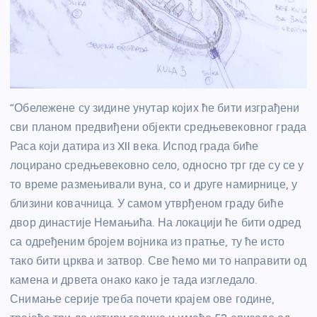
“Обележене су зидине унутар којих ће бити изграђени
сви планом предвиђени објекти средњевековног града
Раса који датира из XII века. Испод града биће
лоцирано средњевековно село, односно трг где су се у
то време размењивали вуна, со и друге намирнице, у
близини ковачница. У самом утврђеном граду биће
двор династије Немањића. На локацији ће бити одред
са одређеним бројем војника из пратње, ту ће исто
тако бити црква и затвор. Све ћемо ми то направити од
камена и дрвета онако како је тада изгледало.
Снимање серије треба почети крајем ове године,