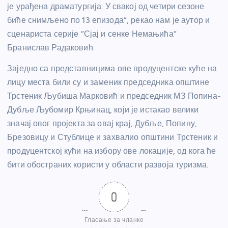
је урађена драматургија. У свакој од четири сезоне
биће снимљено по 13 епизода“, рекао нам је аутор и
сценариста серије “Сјај и сенке Немањића“
Бранислав Радаковић.
Заједно са представницима ове продуцентске куће на
лицу места били су и заменик председника општине
Трстеник Љубиша Марковић и председник МЗ Попина-
Дубље Љубомир Крњинац, који је истакао велики
значај овог пројекта за овај крај, Дубље, Попину,
Брезовицу и Стублице и захвалио општини Трстеник и
продуцентској кући на избору ове локације, од кога ће
бити обостраних користи у области развоја туризма.
0
Гласање за чланке