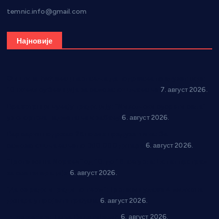
temnic.info@gmail.com
Најновије
Општина Ћићевац наставља да подржава предузетнике:
10 нових субвенција за самозапошљавање
7. август 2026.
Вражогрнци чувају традицију: “Михољски сусрети села”
уз спортска надметања и забаву
6. август 2026.
Варварин подржао 25 нових предузетника: За
самозапошљавање по 380.000 динара
6. август 2026.
“Трстеник на Морави” од 10. до 16. августа: Богат програм
за све генерације
6. август 2026.
“Да се ради и гради по твом”: Трстеник улаже 4 милиона
динара у пројекте грађана
6. август 2026.
In memoriam: Тања Вилотијевић
6. август 2026.