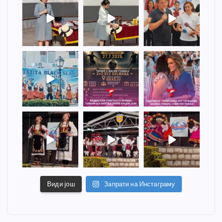
Види још
Запрати на Инстаграму