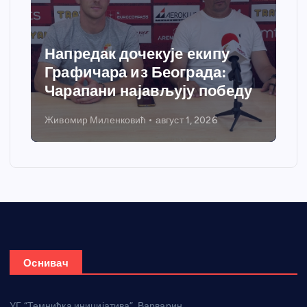
ак дочекује екипу
Спортски це
ара из Београда:
добија савр
ни најављују победу
грејања
иленковић
август 1, 2026
Никола Петровић
ју
Оснивач
УГ “Темнићка иницијатива”, Варварин