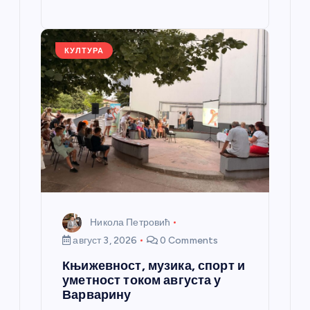
o
g
p
e
st
o
er
p
k
КУЛТУРА
Никола Петровић
август 3, 2026
0 Comments
Књижевност, музика, спорт и
уметност током августа у
Варварину