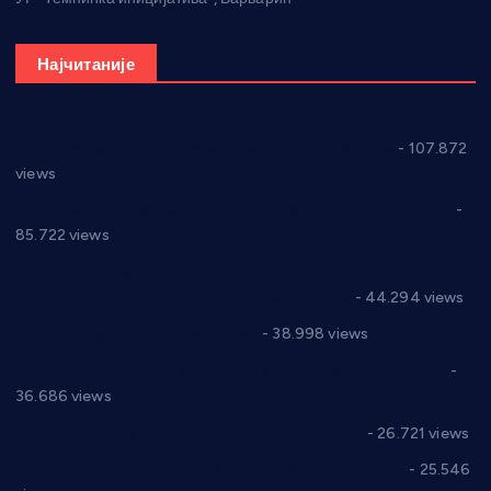
Најчитаније
СНС: Осуда говора мржње и насиља над женама
- 107.872
views
Планска искључења електричне енергије за 27.07.2022.
-
85.722 views
Горан Макрагић директор, Ђорђе Бајић спортски
директор новог прволигаша из Варварина
- 44.294 views
Цене на крушевачким пијацама
- 38.998 views
Планска искључења електричне енергије за 19.05.2021.
-
36.686 views
Реконструкција хотела “Плажа” у Варварину
- 26.721 views
Апел за помоћ породици Марковић из Варварина
- 25.546