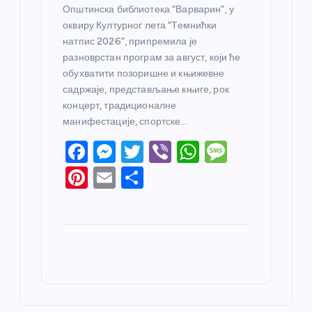
Општинска библиотека “Варварин”, у
оквиру Културног лета “Темнићки
натпис 2026”, припремила је
разноврстан програм за август, који ће
обухватити позоришне и књижевне
садржаје, представљање књиге, рок
концерт, традиционалне
манифестације, спортске…
F
M
T
Vi
W
M
a
e
w
b
h
e
Pi
E
S
c
ss
itt
er
at
ss
nt
m
h
e
e
er
s
a
er
ail
ar
b
n
A
g
e
e
o
g
p
e
st
o
er
p
k