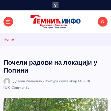
S
k
i
p
t
o
Темнићки
c
Home
o
n
информативн
t
e
Почели радови на локацији у
и портал
n
Попини
t
Драган Ивановић
Култура
септембар 14, 2016
0 Comments