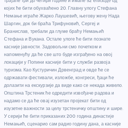
трајаће три до четири године и имаће 52 епизоде од
којих ће бити обухваћено 20. Главну улогу Стефана
Немање играће Жарко Лаушевић, његову жену Нада
Шаргин, док би браћа Трифуновић, Сергеј и
Бранислав, требали да глуме браћу Немањић
Стефана и Вукана. Остале улоге ће бити познате
касније јавности. Задовољни смо почетком и
напоменућу да ће све што буде изграђено на овој
локацији у Попини касније бити у служби развоја
туризма. Као Кустуричин Дрвенград и овде ће се
одржавати фестивали, изложбе, конгреси, ђаци ће
долазити на екскурзије да виде како се некада живело.
Општина Трстеник ће одредити извођаче радова и
надамо се да ће овај изузетан пројекат бити од
изузетне важности за целу трстеничку општину и шире.
У серији ће бити приказаних 200 година династије
Немањић, сценарио сам радио годину дана, а касније