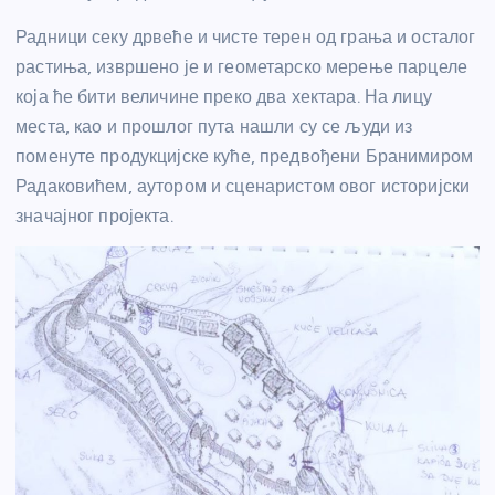
Радници секу дрвеће и чисте терен од грања и осталог
растиња, извршено је и геометарско мерење парцеле
која ће бити величине преко два хектара. На лицу
места, као и прошлог пута нашли су се људи из
поменуте продукцијске куће, предвођени Бранимиром
Радаковићем, аутором и сценаристом овог историјски
значајног пројекта.