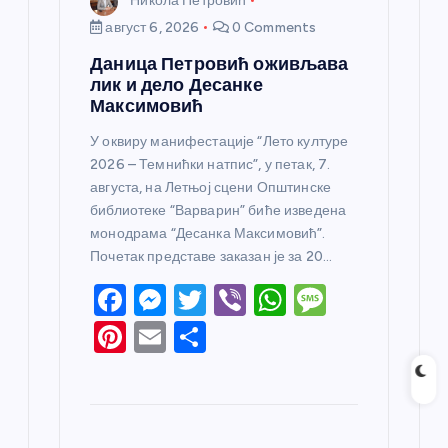
Никола Петровић
к
август 6, 2026
0 Comments
а
Даница Петровић оживљава
лик и дело Десанке
Максимовић
У оквиру манифестације “Лето културе
2026 – Темнићки натпис”, у петак, 7.
августа, на Летњој сцени Општинске
библиотеке “Варварин” биће изведена
монодрама “Десанка Максимовић”.
Почетак представе заказан је за 20…
F
M
T
Vi
W
M
a
e
w
b
h
e
Pi
E
S
c
ss
itt
er
at
ss
nt
m
h
e
e
er
s
a
er
ail
ar
b
n
A
g
e
e