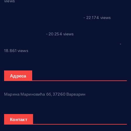
views
Саопштење и демант Дома здравља “Др Властимир
Годић” на текст који кружи фејсбуком
- 22.174 views
Јелена Вујић-Обрадовић представник Александровца у
Парламенту Србије
- 20.254 views
Откривена илегална штампарија новца код Варварина
-
18.861 views
Адреса
Марина Мариновића бб, 37260 Варварин
Контакт