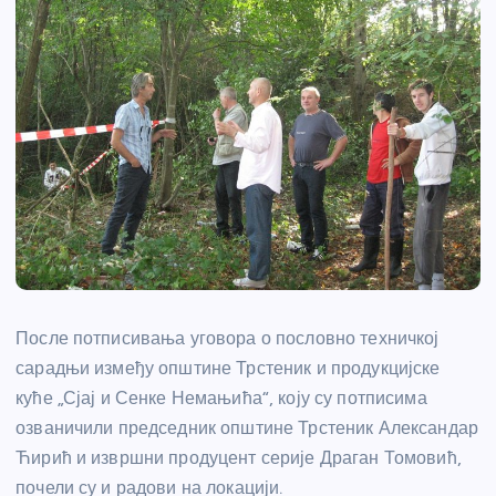
После потписивања уговора о пословно техничкој
сарадњи између општине Трстеник и продукцијске
куће „Сјај и Сенке Немањића“, коју су потписима
озваничили председник општине Трстеник Александар
Ћирић и извршни продуцент серије Драган Томовић,
почели су и радови на локацији.