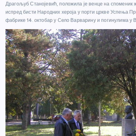
Драгољуб Станојевић, положила је венце на споменик ж
испред бисти Народних хероја у порти цркве Успења Пр
фабрике 14. октобар у Село Варварину и погинулима у 