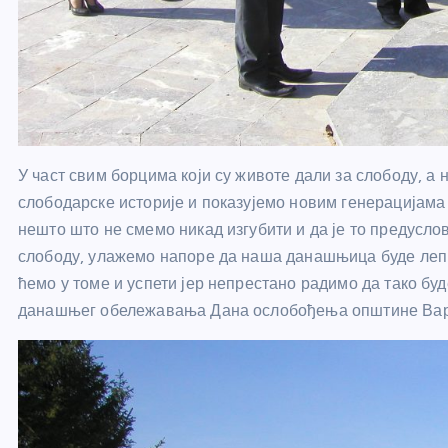
У част свим борцима који су животе дали за слободу, а 
слободарске историје и показујемо новим генерацијама 
нешто што не смемо никад изгубити и да је то предусло
слободу, улажемо напоре да наша данашњица буде лепш
ћемо у томе и успети јер непрестано радимо да тако буд
данашњег обележавања Дана ослобођења општине Вар