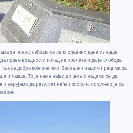
нама за понос, сећамо се свих славних дана из наше
да праве вредности никад не пролазе и да је слобода
в та све добро које желимо. Захвални нашим прецима за
а и лакша. То је нама највиши циљ и надамо се да
е и верујемо да резултат неће изостати, поручено је са
варин.