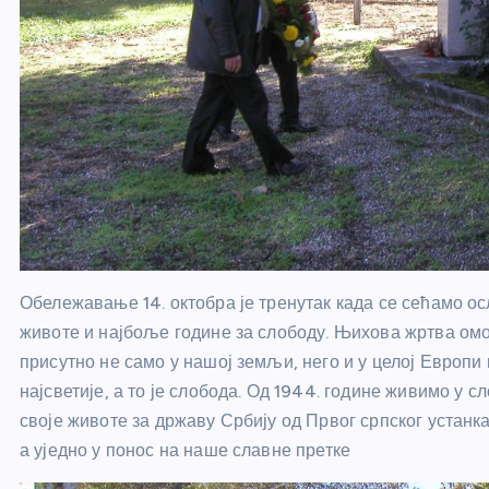
Обележавање 14. октобра је тренутак када се сећамо ос
животе и најбоље године за слободу. Њихова жртва омог
присутно не само у нашој земљи, него и у целој Европи 
најсветије, а то је слобода. Од 1944. године живимо у с
своје животе за државу Србију од Првог српског устанк
а уједно у понос на наше славне претке