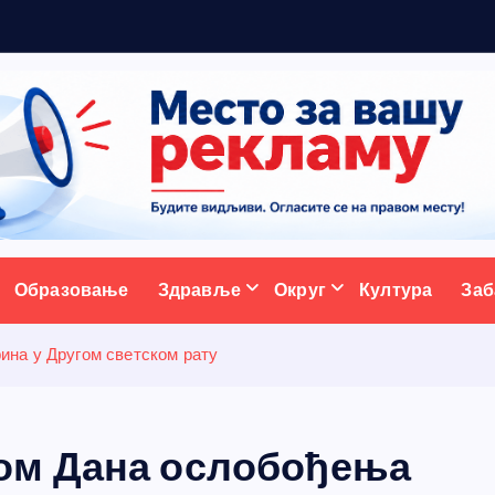
р
а
д
и
ативни портал
Образовање
Здравље
Округ
Култура
Заб
на у Другом светском рату
ом Дана ослобођења