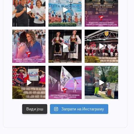
Види још
Запрати на Инстаграму