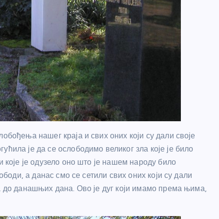
лобођења нашег краја и свих оних који су дали своје
ућила је да се ослободимо великог зла које је било
и које је одузело оно што је нашем народу било
лободи, а данас смо се сетили свих оних који су дали
а до данашњих дана. Ово је дуг који имамо према њима,