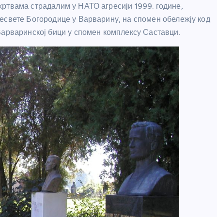
ртвама страдалим у НАТО агресији 1999. године,
есвете Богородице у Варварину, на спомен обележју код
Варваринској бици у спомен комплексу Саставци.