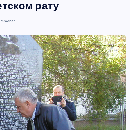
етском рату
omments