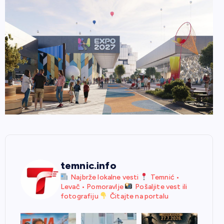
temnic.info
Najbrže lokalne vesti
Temnić •
Levač • Pomoravlje
Pošaljite vest ili
fotografiju
Čitajte na portalu