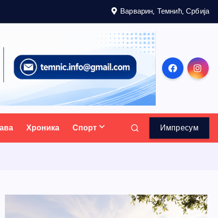
Варварин, Темнић, Србија
ава
Хроника
Спорт
Импресум