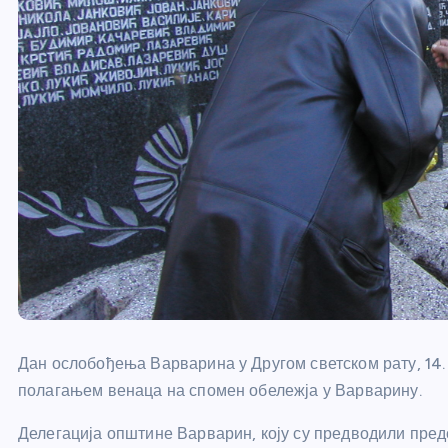
Дан ослобођења Варварина у Другом светском рату, 14.
полагањем венаца на спомен обележја у Варварину.
Делегација општине Варварин, коју су предводили пре