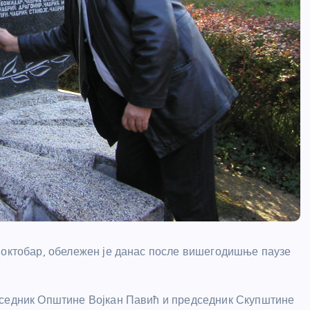
 октобар, обележен је данас после вишегодишње паузе
дседник Општине Војкан Павић и председник Скупштине