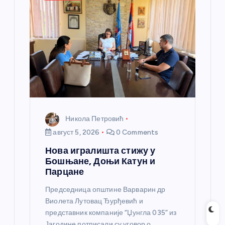
Никола Петровић
август 5, 2026
0 Comments
Нова игралишта стижу у
Бошњане, Доњи Катун и
Парцане
Председница општине Варварин др
Виолета Лутовац Ђурђевић и
представник компаније “Џунгла 035” из
Јагодине потписали су уговор о