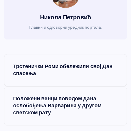
Никола Петровић
Главни и одговорни уредник портала.
К
Трстенички Роми обележили свој Дан
р
спасења
е
Положени венци поводом Дана
т
ослобођења Варварина у Другом
светском рату
а