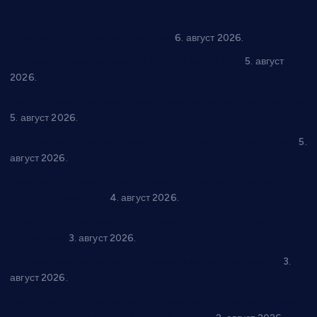
In memoriam: Тања Вилотијевић
6. август 2026.
Александровац спреман за 61. “Жупску бербу”
5. август
2026.
Нова игралишта стижу у Бошњане, Доњи Катун и Парцане
5. август 2026.
У Ћићевцу одржана Конференција клубова Зоне “Запад”
5.
август 2026.
Четири учионице у старом делу ОШ “Јован Курсула”
добијају ново рухо
4. август 2026.
Књижевност, музика, спорт и уметност током августа у
Варварину
3. август 2026.
Трстеничанин освојио јубиларни циклус “Слагалице”
3.
август 2026.
Делегација Крушевца на прослави Дана Липецка у Русији: