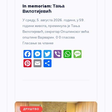
In memoriam: Тања
Вилотијевић
У среду, 5. августа 2026. године, у 59.
години живота, преминула је Тања
Вилотијевић, секретар Општинског већа
општине Варварин. 0 0 гласова
Гласање за чланке
F
M
T
Vi
W
M
a
e
w
b
h
e
Pi
E
S
c
ss
itt
er
at
ss
nt
m
h
e
e
er
s
a
er
ail
ar
b
n
A
g
e
e
o
g
p
e
st
o
er
p
k
ДРУШТВО