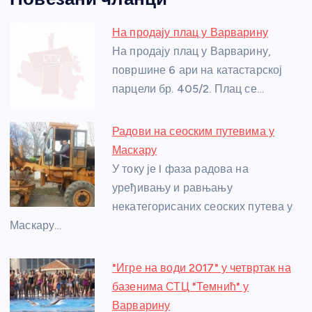
c
ss
itt
er
at
ss
er
ail
ar
e
e
er
s
a
e
e
На продају плац у Варварину
b
n
A
g
st
На продају плац у Варварину,
o
g
p
e
површине 6 ари на катастарској
o
er
p
парцели бр. 405/2. Плац се…
k
Радови на сеоским путевима у
Маскару
У току је I фаза радова на
уређивању и равњању
некатегорисаних сеоских путева у
Маскару…
"Игре на води 2017" у четвртак на
базенима СТЦ "Темнић" у
Варварину