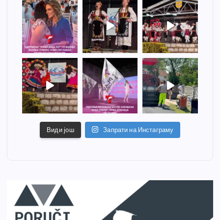
Види још
Запрати на Инстаграму