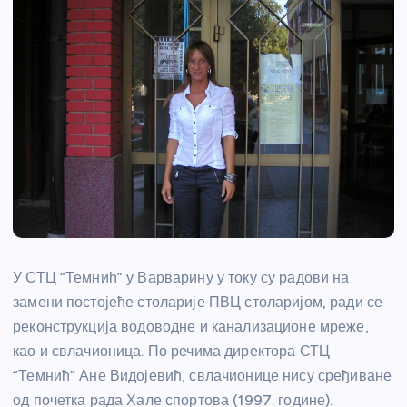
У СТЦ “Темнић” у Варварину у току су радови на
замени постојеће столарије ПВЦ столаријом, ради се
реконструкција водоводне и канализационе мреже,
као и свлачионица. По речима директора СТЦ
“Темнић” Ане Видојевић, свлачионице нису сређиване
од почетка рада Хале спортова (1997. године).