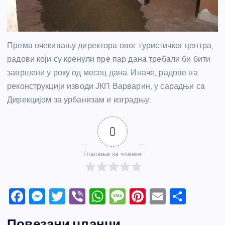
Према очекивању директора овог туристичког центра,
радови који су кренули пре пар дана требали би бити
завршени у року од месец дана. Иначе, радове на
реконструкцији изводи ЈКП Варварин, у сарадњи са
Дирекцијом за урбанизам и изградњу.
0
Гласање за чланке
F
M
T
Vi
W
M
Pi
E
S
a
e
w
b
h
e
nt
m
h
Повезани чланци