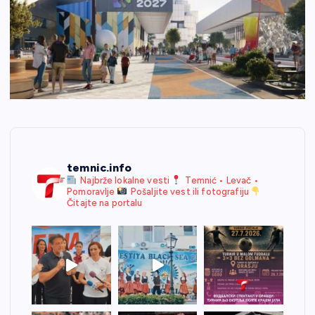
temnic.info
Najbrže lokalne vesti
Temnić • Levač •
Pomoravlje
Pošaljite vest ili fotografiju
Čitajte na portalu