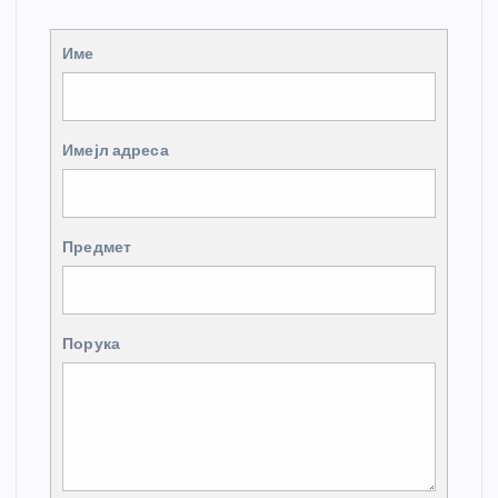
Име
Имејл адреса
Предмет
Порука