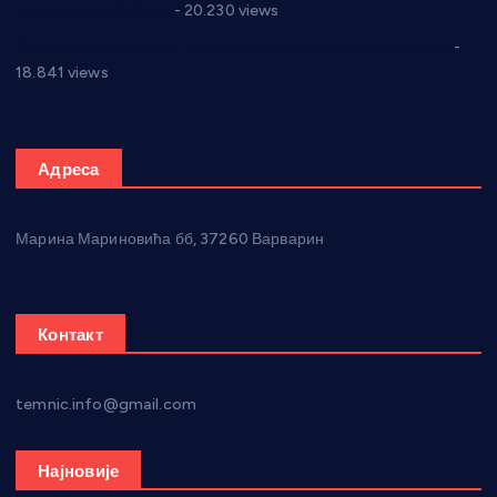
Парламенту Србије
- 20.230 views
Откривена илегална штампарија новца код Варварина
-
18.841 views
Адреса
Марина Мариновића бб, 37260 Варварин
Контакт
temnic.info@gmail.com
Најновије