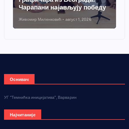
Чарапани најављују победу
Живомир Миленковић
август 1, 2026
Оснивач
УГ “Темнићка иницијатива”, Варварин
Најчитаније