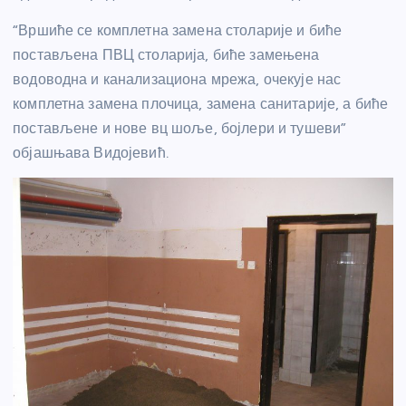
“Вршиће се комплетна замена столарије и биће
постављена ПВЦ столарија, биће замењена
водоводна и канализациона мрежа, очекује нас
комплетна замена плочица, замена санитарије, а биће
постављене и нове вц шоље, бојлери и тушеви”
објашњава Видојевић.