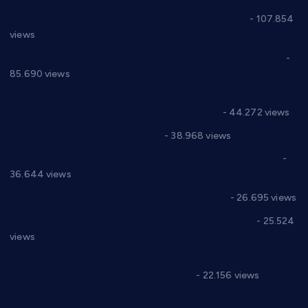
СНС: Осуда говора мржње и насиља над женама
- 107.854
views
Планска искључења електричне енергије за 27.07.2022.
-
85.690 views
Горан Макрагић директор, Ђорђе Бајић спортски
директор новог прволигаша из Варварина
- 44.272 views
Цене на крушевачким пијацама
- 38.968 views
Планска искључења електричне енергије за 19.05.2021.
-
36.644 views
Реконструкција хотела “Плажа” у Варварину
- 26.695 views
Апел за помоћ породици Марковић из Варварина
- 25.524
views
Саопштење и демант Дома здравља “Др Властимир
Годић” на текст који кружи фејсбуком
- 22.156 views
Јелена Вујић-Обрадовић представник Александровца у