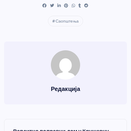
Саопштења
Редакција
К