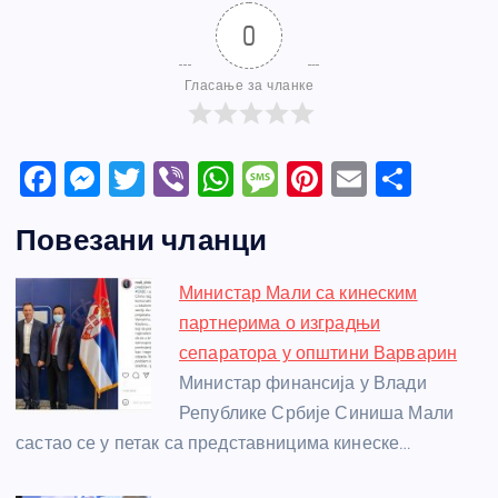
0
Гласање за чланке
F
M
T
Vi
W
M
Pi
E
S
a
e
w
b
h
e
nt
m
h
Повезани чланци
c
ss
itt
er
at
ss
er
ail
ar
e
e
er
s
a
e
e
Министар Мали са кинеским
b
n
A
g
st
партнерима о изградњи
o
g
p
e
сепаратора у општини Варварин
o
er
p
Министар финансија у Влади
Републике Србије Синиша Мали
k
састао се у петак са представницима кинеске…