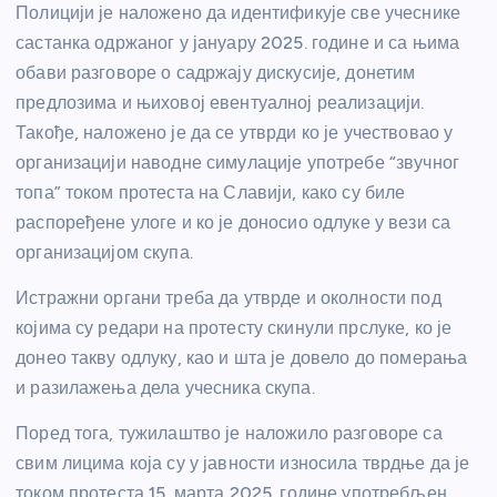
Полицији је наложено да идентификује све учеснике
састанка одржаног у јануару 2025. године и са њима
обави разговоре о садржају дискусије, донетим
предлозима и њиховој евентуалној реализацији.
Такође, наложено је да се утврди ко је учествовао у
организацији наводне симулације употребе “звучног
топа” током протеста на Славији, како су биле
распоређене улоге и ко је доносио одлуке у вези са
организацијом скупа.
Истражни органи треба да утврде и околности под
којима су редари на протесту скинули прслуке, ко је
донео такву одлуку, као и шта је довело до померања
и разилажења дела учесника скупа.
Поред тога, тужилаштво је наложило разговоре са
свим лицима која су у јавности износила тврдње да је
током протеста 15. марта 2025. године употребљен