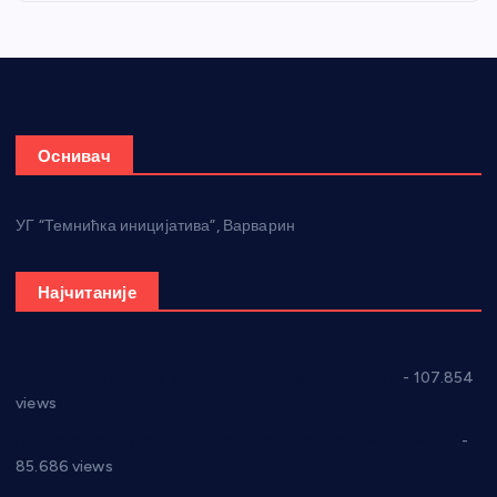
Оснивач
УГ “Темнићка иницијатива”, Варварин
Најчитаније
СНС: Осуда говора мржње и насиља над женама
- 107.854
views
Планска искључења електричне енергије за 27.07.2022.
-
85.686 views