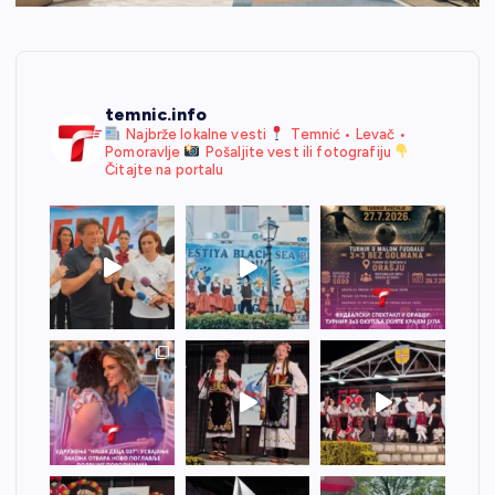
temnic.info
Najbrže lokalne vesti
Temnić • Levač •
Pomoravlje
Pošaljite vest ili fotografiju
Čitajte na portalu