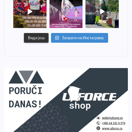
Види још
Запрати на Инстаграму