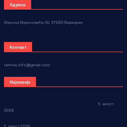
Адреса
Марина Мариновића бб, 37260 Варварин
Контакт
temnic.info@gmail.com
Најновије
Александровац спреман за 61. “Жупску бербу”
5. август
2026.
Нова игралишта стижу у Бошњане, Доњи Катун и Парцане
5. август 2026.