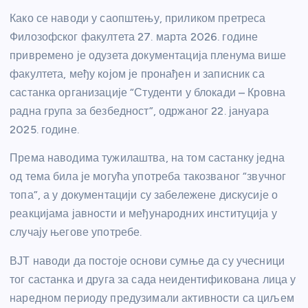
Како се наводи у саопштењу, приликом претреса
Филозофског факултета 27. марта 2026. године
привремено је одузета документација пленума више
факултета, међу којом је пронађен и записник са
састанка организације “Студенти у блокади – Кровна
радна група за безбедност”, одржаног 22. јануара
2025. године.
Према наводима тужилаштва, на том састанку једна
од тема била је могућа употреба такозваног “звучног
топа”, а у документацији су забележене дискусије о
реакцијама јавности и међународних институција у
случају његове употребе.
ВЈТ наводи да постоје основи сумње да су учесници
тог састанка и друга за сада неидентификована лица у
наредном периоду предузимали активности са циљем