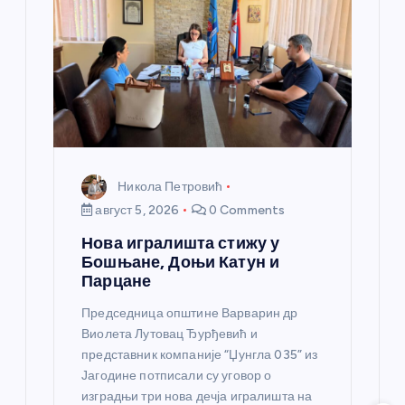
н
к
а
Никола Петровић
август 5, 2026
0 Comments
Нова игралишта стижу у
Бошњане, Доњи Катун и
Парцане
Председница општине Варварин др
Виолета Лутовац Ђурђевић и
представник компаније “Џунгла 035” из
Јагодине потписали су уговор о
изградњи три нова дечја игралишта на