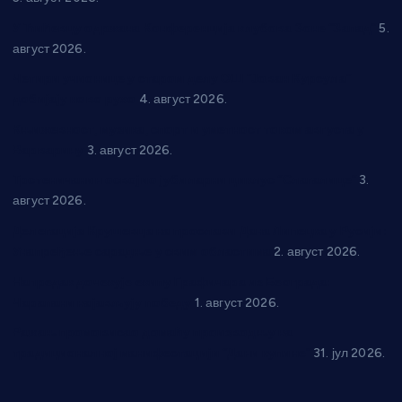
У Ћићевцу одржана Конференција клубова Зоне “Запад”
5.
август 2026.
Четири учионице у старом делу ОШ “Јован Курсула”
добијају ново рухо
4. август 2026.
Књижевност, музика, спорт и уметност током августа у
Варварину
3. август 2026.
Трстеничанин освојио јубиларни циклус “Слагалице”
3.
август 2026.
Делегација Крушевца на прослави Дана Липецка у Русији:
Унапређење сарадње у свим областима
2. август 2026.
Напредак дочекује екипу Графичара из Београда:
Чарапани најављују победу
1. август 2026.
Ражањ промовисао домаћу производњу на
традиционалној манифестацији “Дани купине”
31. јул 2026.