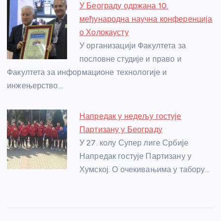
У Београду одржана 10.
међународна научна конференција
о Холокаусту
У организацији Факултета за
пословне студије и право и
Факултета за информационе технологије и
инжењерство…
Напредак у недељу гостује
Партизану у Београду
У 27. колу Супер лиге Србије
Напредак гостује Партизану у
Хумској. О очекивањима у табору…