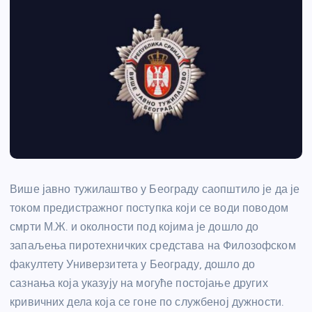
Више јавно тужилаштво у Београду саопштило је да је
током предистражног поступка који се води поводом
смрти М.Ж. и околности под којима је дошло до
запаљења пиротехничких средстава на Филозофском
факултету Универзитета у Београду, дошло до
сазнања која указују на могуће постојање других
кривичних дела која се гоне по службеној дужности.