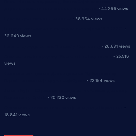
Горан Макрагић директор, Ђорђе Бајић спортски
директор новог прволигаша из Варварина
- 44.266 views
Цене на крушевачким пијацама
- 38.964 views
Планска искључења електричне енергије за 19.05.2021.
-
36.640 views
Реконструкција хотела “Плажа” у Варварину
- 26.691 views
Апел за помоћ породици Марковић из Варварина
- 25.518
views
Саопштење и демант Дома здравља “Др Властимир
Годић” на текст који кружи фејсбуком
- 22.154 views
Јелена Вујић-Обрадовић представник Александровца у
Парламенту Србије
- 20.230 views
Откривена илегална штампарија новца код Варварина
-
18.841 views