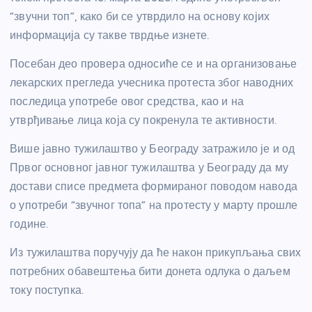
“звучни топ”, како би се утврдило на основу којих
информација су такве тврдње изнете.
Посебан део провера односиће се и на организовање
лекарских прегледа учесника протеста због наводних
последица употребе овог средства, као и на
утврђивање лица која су покренула те активности.
Више јавно тужилаштво у Београду затражило је и од
Првог основног јавног тужилаштва у Београду да му
достави списе предмета формираног поводом навода
о употреби “звучног топа” на протесту у марту прошле
године.
Из тужилаштва поручују да ће након прикупљања свих
потребних обавештења бити донета одлука о даљем
току поступка.