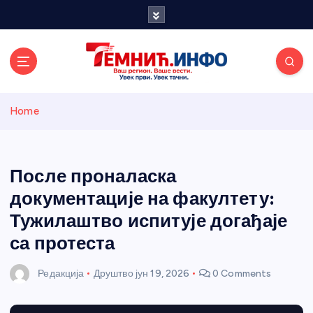
S
k
i
p
t
o
Темнићки
c
Home
o
n
информативн
t
e
После проналаска
и портал
n
документације на факултету:
t
Тужилаштво испитује догађаје
са протеста
Редакција
Друштво
јун 19, 2026
0 Comments