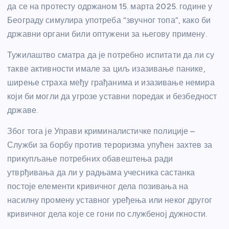
да се на протесту одржаном 15. марта 2025. године у
Београду симулира употреба “звучног топа”, како би
државни органи били оптужени за његову примену.
Тужилаштво сматра да је потребно испитати да ли су
такве активности имале за циљ изазивање панике,
ширење страха међу грађанима и изазивање немира
који би могли да угрозе уставни поредак и безбедност
државе.
Због тога је Управи криминалистичке полиције –
Служби за борбу против тероризма упућен захтев за
прикупљање потребних обавештења ради
утврђивања да ли у радњама учесника састанка
постоје елементи кривичног дела позивања на
насилну промену уставног уређења или неког другог
кривичног дела које се гони по службеној дужности.