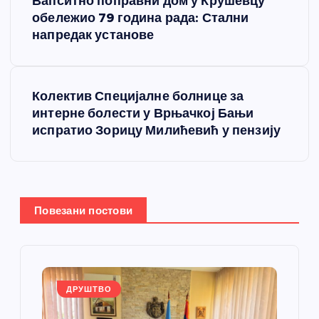
Вапситно поправни дом у Крушевцу
р
обележио 79 година рада: Стални
напредак установе
е
т
Колектив Специјалне болнице за
интерне болести у Врњачкој Бањи
а
испратио Зорицу Милићевић у пензију
њ
е
Повезани постови
ч
л
а
ДРУШТВО