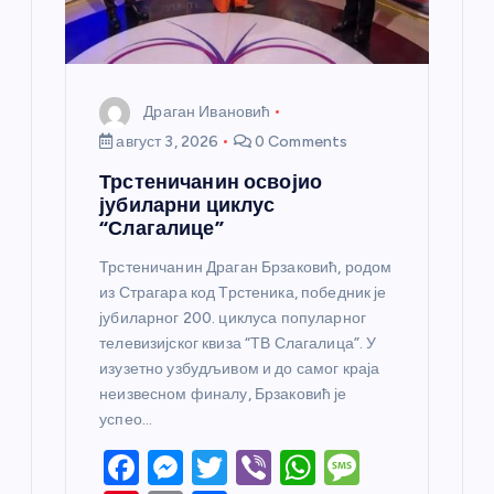
Драган Ивановић
август 3, 2026
0 Comments
Трстеничанин освојио
јубиларни циклус
“Слагалице”
Трстеничанин Драган Брзаковић, родом
из Страгара код Трстеника, победник је
јубиларног 200. циклуса популарног
телевизијског квиза “ТВ Слагалица”. У
изузетно узбудљивом и до самог краја
неизвесном финалу, Брзаковић је
успео…
F
M
T
Vi
W
M