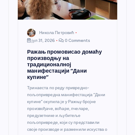
к
а
Никола Петровић
јул 31, 2026
0 Comments
Ражањ промовисао домаћу
производњу на
традиционалној
манифестацији “Дани
купине”
Тринаеста по реду привредно-
пољопривредна манифестација “Дани
купине” окупила је у Ражњу бројне
произвођаче, воћаре, пчеларе,
предузетнике и љубитеље
пољопривреде, који су представили
своје производе и разменили искуства о