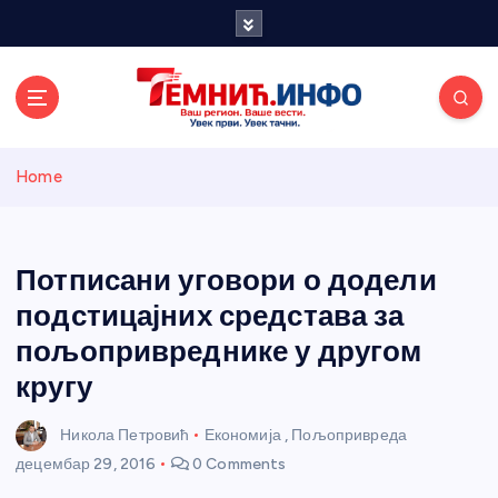
S
k
i
p
t
o
Темнићки
c
Home
o
n
информативн
t
e
Потписани уговори о додели
и портал
n
подстицајних средстава за
t
пољопривреднике у другом
кругу
Никола Петровић
Економија
,
Пољопривреда
децембар 29, 2016
0 Comments