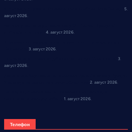
У Ћићевцу одржана Конференција клубова Зоне “Запад”
5.
август 2026.
Четири учионице у старом делу ОШ “Јован Курсула”
добијају ново рухо
4. август 2026.
Књижевност, музика, спорт и уметност током августа у
Варварину
3. август 2026.
Трстеничанин освојио јубиларни циклус “Слагалице”
3.
август 2026.
Делегација Крушевца на прослави Дана Липецка у Русији:
Унапређење сарадње у свим областима
2. август 2026.
Напредак дочекује екипу Графичара из Београда:
Чарапани најављују победу
1. август 2026.
Телефон