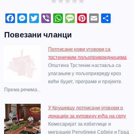
F
M
T
Vi
W
M
Pi
E
S
a
e
w
b
h
e
nt
m
h
Повезани чланци
c
ss
itt
er
at
ss
er
ail
ar
e
e
er
s
a
e
e
Потписани нови уговори са
b
n
A
g
st
трстеничким пољопривредницима
o
g
p
e
Општина Трстеник наставља са
o
er
p
улагањем у пољопривреду кроз
већи буџет, програме и пројекте.
k
Према речима…
У Крушевцу потписани уговори о
донацији за куповину кућа на селу
Комесаријат за избеглице и
миграције Републике Србије и Град