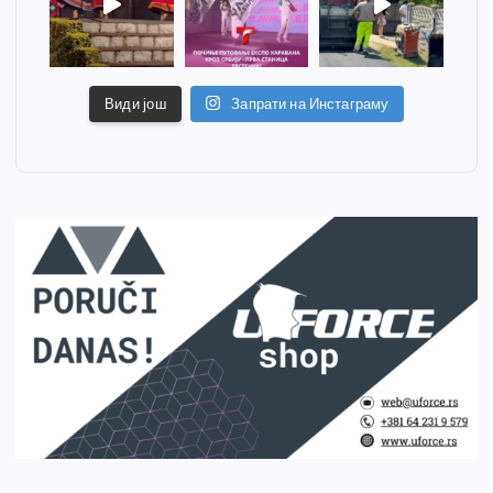
Види још
Запрати на Инстаграму