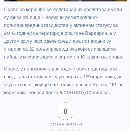
Право на коришћење подстицајних средстава имали
су физичка лица – носиоци регистрованих
пољопривредних газдинства у активном статусу за
2016. годину са територије општине Варварин, а у
другом кругу расподеле средстава потписани су
уговори са 22 пољопривредника који су извршили
набавку механизације и опреме и 10 садни материјал.
Иначе, у првом кругу расподеле ових подстицајних
средстава потписани су уговори са 129 корисника, док
укупан износ, који је ове године распоређен на 161-ог
корисника, износи преко 6.000.000,00 динара.
0
Гласање за чланке