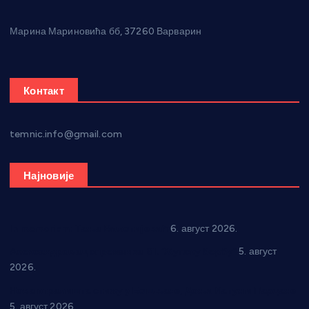
Марина Мариновића бб, 37260 Варварин
Контакт
temnic.info@gmail.com
Најновије
In memoriam: Тања Вилотијевић
6. август 2026.
Александровац спреман за 61. “Жупску бербу”
5. август
2026.
Нова игралишта стижу у Бошњане, Доњи Катун и Парцане
5. август 2026.