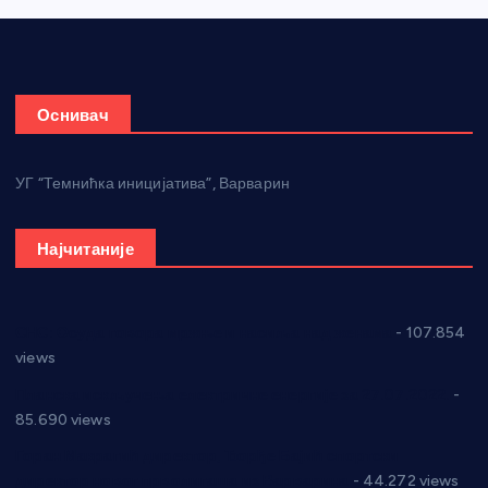
Оснивач
УГ “Темнићка иницијатива”, Варварин
Најчитаније
СНС: Осуда говора мржње и насиља над женама
- 107.854
views
Планска искључења електричне енергије за 27.07.2022.
-
85.690 views
Горан Макрагић директор, Ђорђе Бајић спортски
директор новог прволигаша из Варварина
- 44.272 views