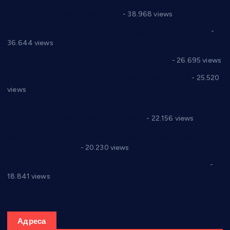
Цене на крушевачким пијацама
- 38.968 views
Планска искључења електричне енергије за 19.05.2021.
-
36.644 views
Реконструкција хотела “Плажа” у Варварину
- 26.695 views
Апел за помоћ породици Марковић из Варварина
- 25.520
views
Саопштење и демант Дома здравља “Др Властимир
Годић” на текст који кружи фејсбуком
- 22.156 views
Јелена Вујић-Обрадовић представник Александровца у
Парламенту Србије
- 20.230 views
Откривена илегална штампарија новца код Варварина
-
18.841 views
Адреса