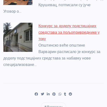
Крушевац, потписали су јуче
Уговор о…
Конкурс за доделу подстицајних
средстава за пољопривреднике у
току
Општинско веће општине
Варварин расписало је конкурс за
доделу подстицајних средстава за набавку нове
специјализоване…
Варварин