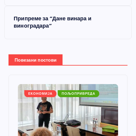
е
Припреме за “Дане винара и
т
виноградара”
а
њ
Повезани постови
е
ч
л
ЕКОНОМИЈА
ПОЉОПРИВРЕДА
а
н