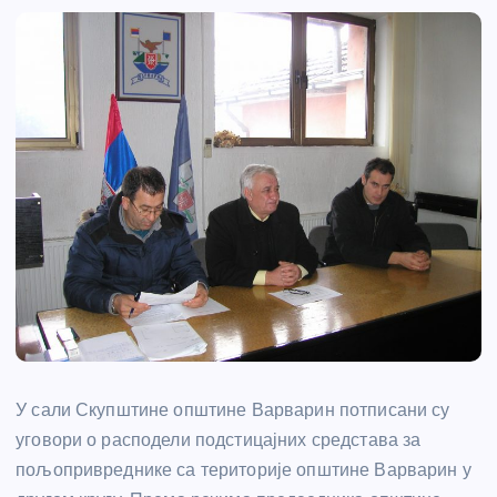
У сали Скупштине општине Варварин потписани су
уговори о расподели подстицајних средстава за
пољопривреднике са територије општине Варварин у