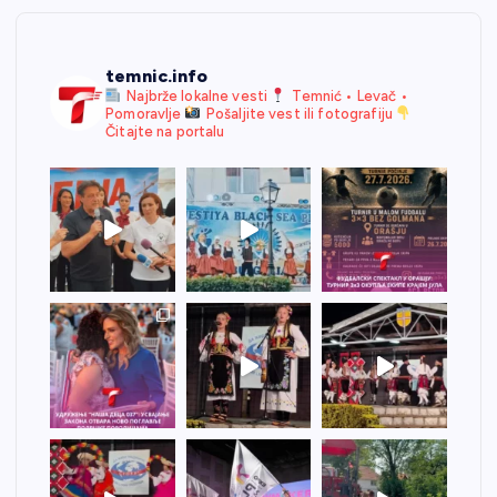
temnic.info
Najbrže lokalne vesti
Temnić • Levač •
Pomoravlje
Pošaljite vest ili fotografiju
Čitajte na portalu