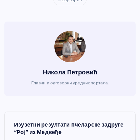
Никола Петровић
Главни и одговорни уредник портала.
К
Изузетни резултати пчеларске задруге
р
“Рој” из Медвеђе