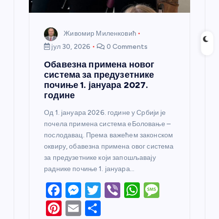
Живомир Миленковић
јул 30, 2026
0 Comments
Обавезна примена новог
система за предузетнике
почиње 1. јануара 2027.
године
Од 1. јануара 2026. године у Србији је
почела примена система еБоловање –
послодавац. Према важећем законском
оквиру, обавезна примена овог система
за предузетнике који запошљавају
раднике почиње 1. јануара…
F
M
T
Vi
W
M
a
e
w
b
h
e
Pi
E
S