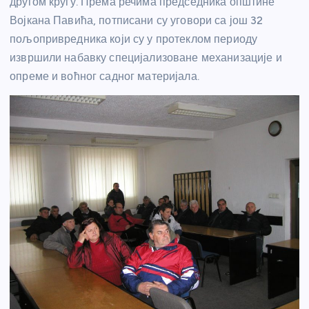
другом кругу. Према речима председника општине
Војкана Павића, потписани су уговори са још 32
пољопривредника који су у протеклом периоду
извршили набавку специјализоване механизације и
опреме и воћног садног материјала.