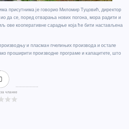
ма присутнима је говорио Миломир Туцовић, директор
сио да се, поред отварања нових погона, мора радити и
иљ ове кооперативне сарадње која ће бити настављена
 производњу и пласман пчелињих производа и остале
тако проширити производне програме и капацитете, што
0
за чланке