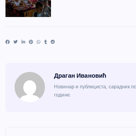
Драган Ивановић
Новинар и публициста, сарадник по
године.
К