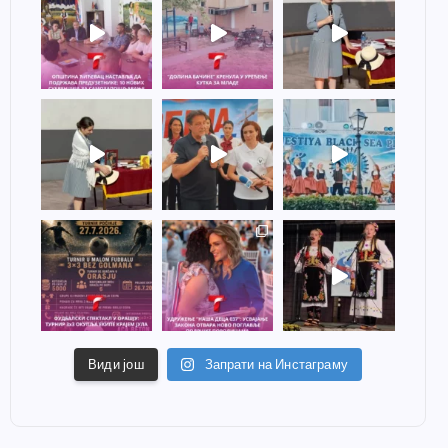
Види још
Запрати на Инстаграму