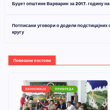
Буџет општине Варварин за 2017. годину н
р
е
Потписани уговори о додели подстицајних 
кругу
т
а
Повезани постови
њ
е
ЕКОНОМИЈА
ПРИВРЕДА
ч
л