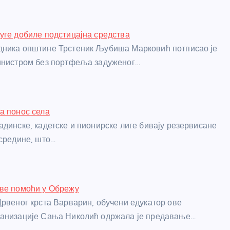
уге добиле подстицајна средства
дника општине Трстеник Љубиша Марковић потписао је
министром без портфеља задуженог…
а понос села
адинске, кадетске и пионирске лиге бивају резервисане
 средине, што…
рве помоћи у Обрежу
Црвеног крста Варварин, обучени едукатор ове
ганизације Сања Николић одржала је предавање…