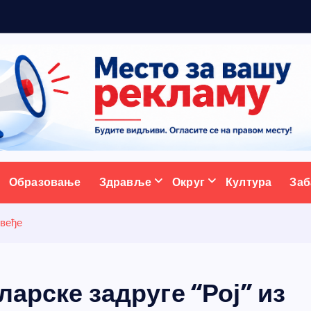
а
с
т
а
ативни портал
Образовање
Здравље
Округ
Култура
Заб
двеђе
арске задруге “Рој” из