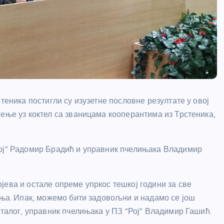
теника постигли су изузетне пословне резултате у овој
жење уз коктел са званицама кооперантима из Трстеника,
Рој” Радомир Брадић и управник пчелињака Владимир
јева и остале опреме упркос тешкој години за све
вања. Ипак, можемо бити задовољни и надамо се још
сталог, управник пчелињака у ПЗ “Рој” Владимир Гашић.