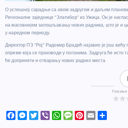
О успешној сарадњи са овом задругом и даљим планови
Регионалне заједнице “Златибор” из Ужица. Он је нагла
на масовнијем запошљавању нових радника, што је и ц
у наредном периоду.
Директор ПЗ “Рој” Радомир Брадић најавио је још већу
опреме која се производи у погонима. Задруга ће исто 
ће допринети и отварању нових радних места.
Гласање 
F
M
T
Vi
W
M
Pi
E
S
a
e
w
b
h
e
nt
m
h