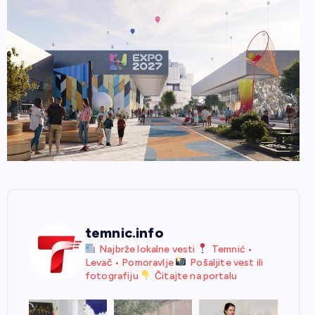
temnic.info
Najbrže lokalne vesti
Temnić •
Levač • Pomoravlje
Pošaljite vest ili
fotografiju
Čitajte na portalu