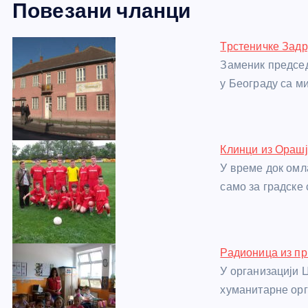
Повезани чланци
c
ss
itt
er
at
ss
er
ail
ar
e
e
er
s
a
e
e
Трстеничке Задр
b
n
A
g
st
Заменик предсе
o
g
p
e
у Београду са 
o
er
p
k
Клинци из Орашј
У време док омл
само за градске
Радионица из п
У организацији 
хуманитарне ор