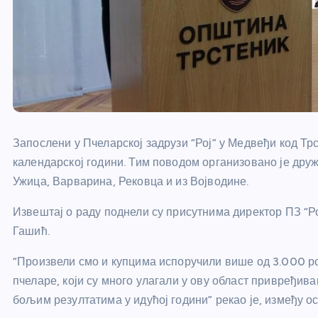
Запослени у Пчеларској задрузи “Рој” у Медвеђи код Трс
календарској години. Тим поводом организовано је дру
Ужица, Варварина, Рековца и из Војводине.
Извештај о раду поднели су присутнима директор ПЗ “
Гашић.
“Произвели смо и купцима испоручили више од 3.000 ро
пчеларе, који су много улагали у ову област привређи
бољим резултатима у идућој години” рекао је, између о