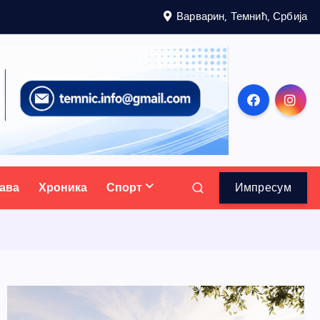
Варварин, Темнић, Србија
ава
Хроника
Спорт
Импресум