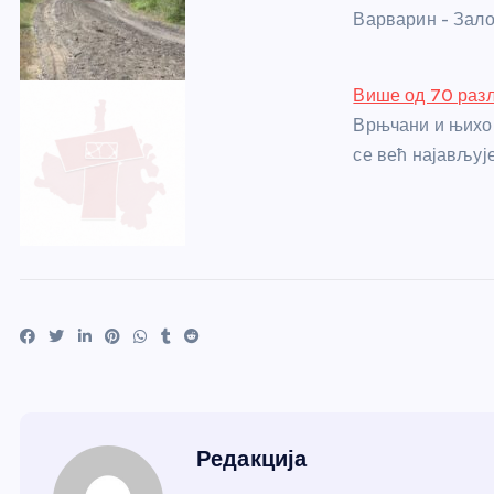
Варварин - Зало
Више од 70 раз
Врњчани и њихов
се већ најављује
Редакција