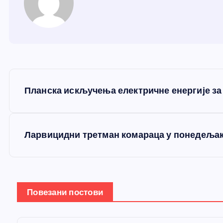
К
Планска искључења електричне енергије за 
р
е
Ларвицидни третман комараца у понедељак
т
а
Повезани постови
њ