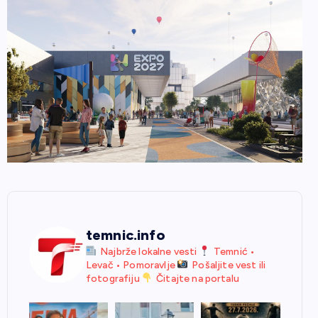
temnic.info
Najbrže lokalne vesti
Temnić •
Levač • Pomoravlje
Pošaljite vest ili
fotografiju
Čitajte na portalu