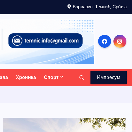
Варварин, Темнић, Србија
ава
Хроника
Спорт
Импресум