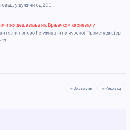
говац, у дужини од 200…
личитих дешавања на Врњачком карневалу
и гости поново ће уживати на чувеној Променади, јер
 13.…
Варварин
Рековац