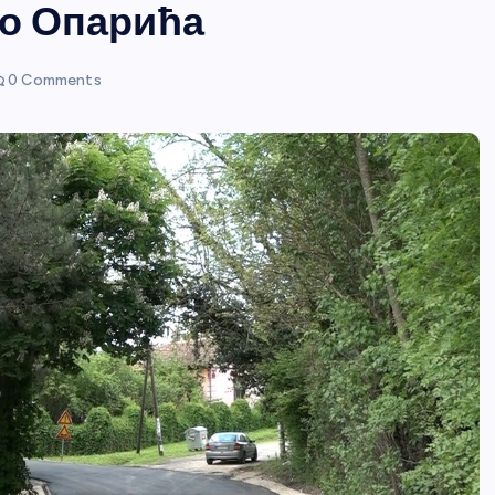
до Опарића
0 Comments