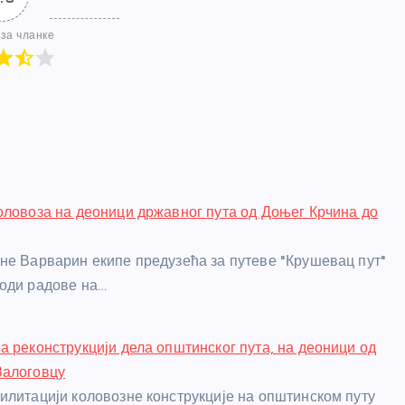
за чланке
оловоза на деоници државног пута од Доњег Крчина до
не Варварин екипе предузећа за путеве "Крушевац пут"
оди радове на…
а реконструкцији дела општинског пута, на деоници од
Залоговцу
илитацији коловозне конструкције на општинском путу