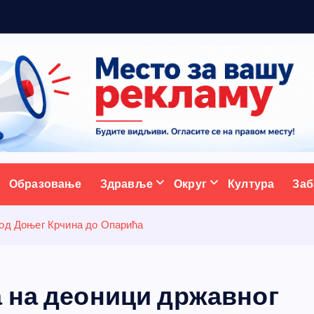
р
а
ативни портал
Образовање
Здравље
Округ
Култура
Заб
 од Доњег Крчина до Опарића
а на деоници државног