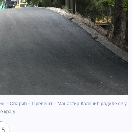
н – Опарић – Превешт – Манастир Каленић радиће се у
е крају.
.5