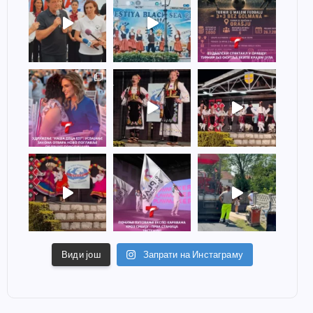
Види још
Запрати на Инстаграму