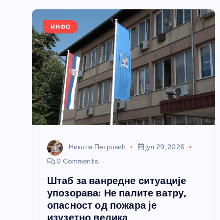
е
ИНФО
ч
л
а
н
Никола Петровић
јул 29, 2026
к
0 Comments
Штаб за ванредне ситуације
а
упозорава: Не палите ватру,
опасност од пожара је
изузетно велика