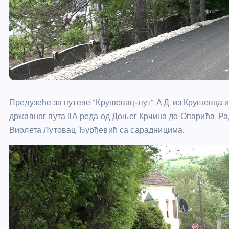
Предузеће за путеве “Крушевац-пут” А.Д. из Крушевца 
државног пута
IIА
реда од Доњег Крчина до Опарића. Ра
Виолета Лутовац Ђурђевић са сарадницима.