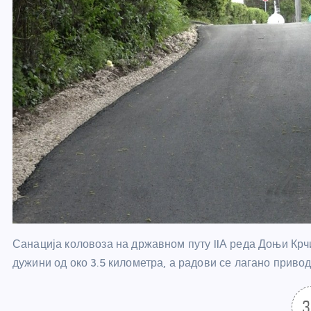
Санација коловоза на државном путу
IIА
реда Доњи Крчи
дужини од око 3.5 километра, а радови се лагано привод
3