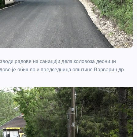
изводи радове на санацији дела коловоза деоници
дове је обишла и председница општине Варварин др