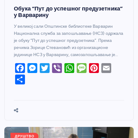
Обука “Пут до успешног предузетника”
у Варварину
У великој сали Општинске библиотеке Варварин
Национална служба за запошљавање (НСЗ) одржала
је обуку “Пут до успешног предузетника”. Према
речима Зорице Стевановић из организационе
јединице НСЗ у Варварину, самозапошљавање је…
F
M
T
Vi
W
M
Pi
E
a
e
w
b
h
e
nt
m
S
c
ss
itt
er
at
ss
er
ail
h
e
e
er
s
a
e
ar
b
n
A
g
st
e
o
g
p
e
o
er
p
k
ДРУШТВО