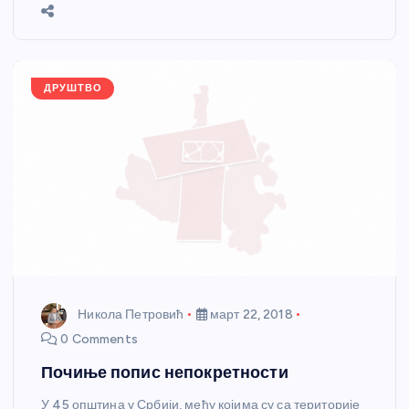
b
n
A
g
st
e
o
g
p
e
o
er
p
k
ДРУШТВО
Никола Петровић
март 22, 2018
0 Comments
Почиње попис непокретности
У 45 општина у Србији, међу којима су са територије