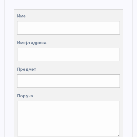
Име
Имејл адреса
Предмет
Порука