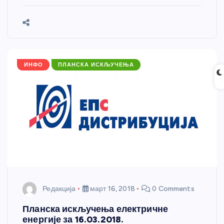
e
e
er
s
a
e
ar
b
n
A
g
st
e
o
g
p
e
o
er
p
k
ИНФО
ПЛАНСКА ИСКЉУЧЕЊА
Редакција
март 16, 2018
0 Comments
Планска искључења електричне
енергије за 16.03.2018.