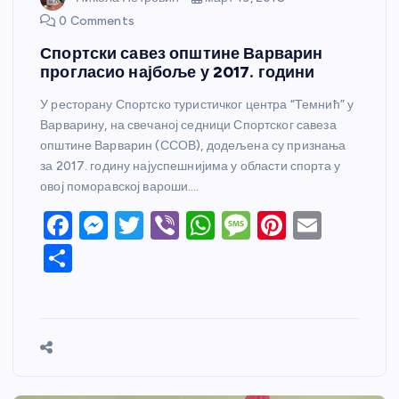
0 Comments
Спортски савез општине Варварин
прогласио најбоље у 2017. години
У ресторану Спортско туристичког центра “Темнић” у
Варварину, на свечаној седници Спортског савеза
општине Варварин (ССОВ), додељена су признања
за 2017. годину најуспешнијима у области спорта у
овој поморавској вароши.…
F
M
T
Vi
W
M
Pi
E
a
e
w
b
h
e
nt
m
S
c
ss
itt
er
at
ss
er
ail
h
e
e
er
s
a
e
ar
b
n
A
g
st
e
o
g
p
e
o
er
p