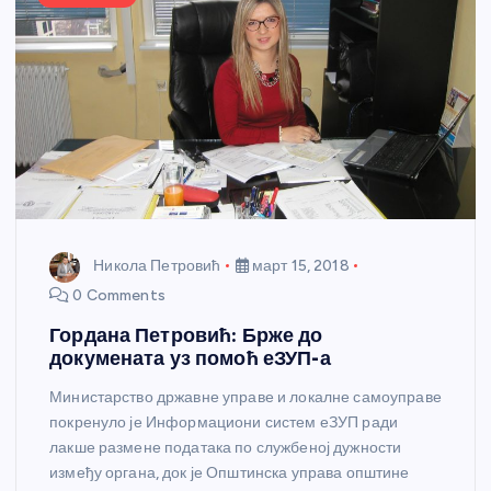
Никола Петровић
март 15, 2018
0 Comments
Гордана Петровић: Брже до
докумената уз помоћ еЗУП-а
Министарство државне управе и локалне самоуправе
покренуло је Информациони систем еЗУП ради
лакше размене података по службеној дужности
између органа, док је Општинска управа општине