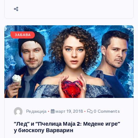
b
n
A
g
st
e
o
g
p
e
o
er
p
k
ЗАБАВА
Редакција
март 19, 2018
0 Comments
“Лед” и “Пчелица Маја 2: Медене игре”
у биоскопу Варварин