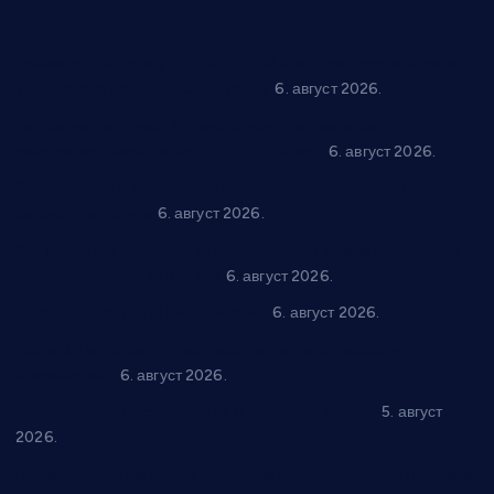
Вражогрнци чувају традицију: “Михољски сусрети села”
уз спортска надметања и забаву
6. август 2026.
Варварин подржао 25 нових предузетника: За
самозапошљавање по 380.000 динара
6. август 2026.
“Трстеник на Морави” од 10. до 16. августа: Богат програм
за све генерације
6. август 2026.
“Да се ради и гради по твом”: Трстеник улаже 4 милиона
динара у пројекте грађана
6. август 2026.
In memoriam: Тања Вилотијевић
6. август 2026.
Даница Петровић оживљава лик и дело Десанке
Максимовић
6. август 2026.
Александровац спреман за 61. “Жупску бербу”
5. август
2026.
Нова игралишта стижу у Бошњане, Доњи Катун и Парцане