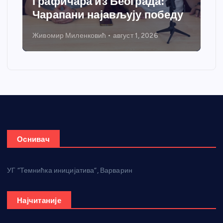
добија савремени систем
грејања
Никола Петровић
јул 31, 2026
Оснивач
УГ “Темнићка иницијатива”, Варварин
Најчитаније