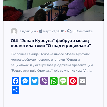
Редакција
март 21, 2018
0 Comments
ОШ “Јован Курсула” фебруар месец
посветила теми “Отпад и рециклажа”
Еколошка секција Основне школе “Јован Курсула”
месец фебруар посветила је теми “Отпад и
рециклажа” и у оквиру тога је одржана презентација
“Рециклажа није бламажа” коју су ученицима IV и I…
F
M
T
Vi
W
M
Pi
E
a
e
w
b
h
e
nt
m
S
c
ss
itt
er
at
ss
er
ail
h
e
e
er
s
a
e
ar