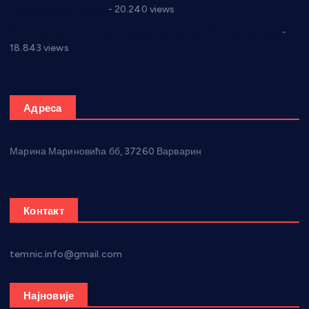
Парламенту Србије
- 20.240 views
Откривена илегална штампарија новца код Варварина
-
18.843 views
Адреса
Марина Мариновића бб, 37260 Варварин
Контакт
temnic.info@gmail.com
Најновије