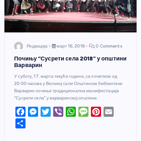
Редакција
март 16, 2018
0 Comments
Почињу “Сусрети села 2018” у општини
Варварин
У суботу, 17. марта текуће године, са почетком од
20:00 часова у Великој сали Општинске библиотеке
Варварин почиње традиционална манифестација
“Сусрети села” у варваринској општини.
F
M
T
Vi
W
M
Pi
E
a
e
w
b
h
e
nt
m
S
c
ss
itt
er
at
ss
er
ail
h