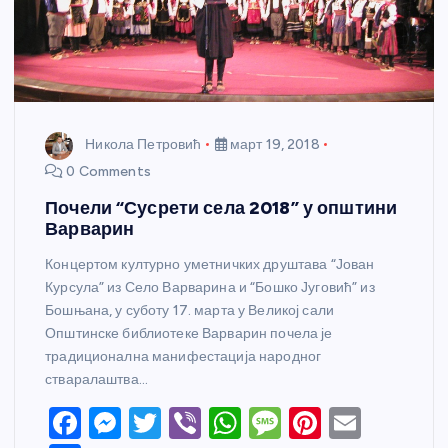
Никола Петровић
март 19, 2018
0 Comments
Почели “Сусрети села 2018” у општини
Варварин
Концертом културно уметничких друштава “Јован
Курсула” из Село Варварина и “Бошко Југовић” из
Бошњана, у суботу 17. марта у Великој сали
Општинске библиотеке Варварин почела је
традиционална манифестација народног
стваралаштва…
F
M
T
Vi
W
M
Pi
E