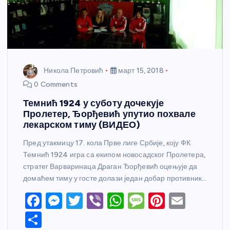
Никола Петровић
март 15, 2018
0 Comments
Темнић 1924 у суботу дочекује
Пролетер, Ђорђевић упутио похвале
лекарском тиму (ВИДЕО)
Пред утакмицу 17. кола Прве лиге Србије, коју ФК
Темнић 1924 игра са екипом новосадског Пролетера,
стратег Варваринаца Драган Ђорђевић оцењује да
домаћем тиму у госте долази један добар противник…
F
M
T
Vi
W
M
Pi
E
a
e
w
b
h
e
nt
m
S