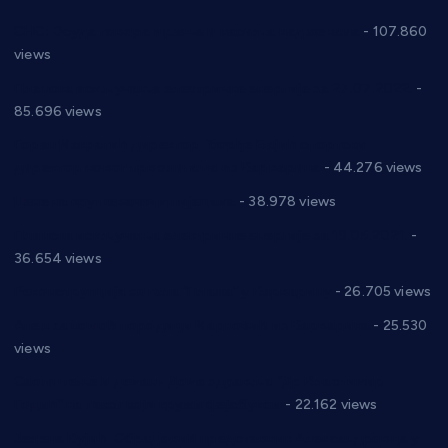
СНС: Осуда говора мржње и насиља над женама
- 107.860
views
Планска искључења електричне енергије за 27.07.2022.
-
85.696 views
Горан Макрагић директор, Ђорђе Бајић спортски
директор новог прволигаша из Варварина
- 44.276 views
Цене на крушевачким пијацама
- 38.978 views
Планска искључења електричне енергије за 19.05.2021.
-
36.654 views
Реконструкција хотела “Плажа” у Варварину
- 26.705 views
Апел за помоћ породици Марковић из Варварина
- 25.530
views
Саопштење и демант Дома здравља “Др Властимир
Годић” на текст који кружи фејсбуком
- 22.162 views
Јелена Вујић-Обрадовић представник Александровца у