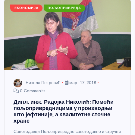
k
ЕКОНОМИЈА
ПОЉОПРИВРЕДА
Никола Петровић
март 17, 2018
0 Comments
Дипл. инж. Радојка Николић: Помоћи
пољопривредницима у производњи
што јефтиније, а квалитетне сточне
хране
Саветодавци Пољопривредне саветодавне и стручне