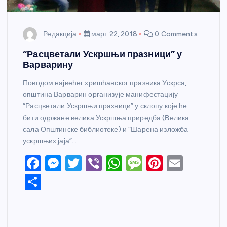
Редакција
март 22, 2018
0 Comments
“Расцветали Ускршњи празници” у
Варварину
Поводом највећег хришћанског празника Ускрса,
општина Варварин организује манифестацију
“Расцветали Ускршњи празници” у склопу које ће
бити одржане велика Ускршња приредба (Велика
сала Општинске библиотеке) и “Шарена изложба
ускршњих јаја”…
F
M
T
Vi
W
M
Pi
E
a
e
w
b
h
e
nt
m
S
c
ss
itt
er
at
ss
er
ail
h
e
e
er
s
a
e
ar