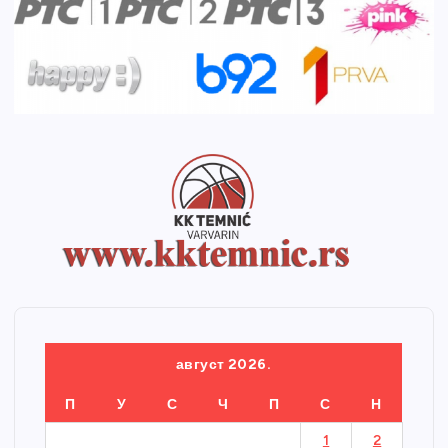
август 2026.
П
У
С
Ч
П
С
Н
1
2