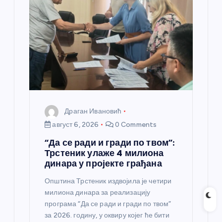
Драган Ивановић
август 6, 2026
0 Comments
“Да се ради и гради по твом”:
Трстеник улаже 4 милиона
динара у пројекте грађана
Општина Трстеник издвојила је четири
милиона динара за реализацију
програма “Да се ради и гради по твом”
за 2026. годину, у оквиру којег ће бити