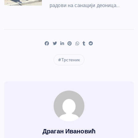
радови на санацији деоница…
Трстеник
Драган Ивановић