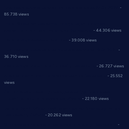
Планска искључења електричне енергије за 27.07.2022.
-
85.738 views
Горан Макрагић директор, Ђорђе Бајић спортски
директор новог прволигаша из Варварина
- 44.306 views
Цене на крушевачким пијацама
- 39.008 views
Планска искључења електричне енергије за 19.05.2021.
-
36.710 views
Реконструкција хотела “Плажа” у Варварину
- 26.727 views
Апел за помоћ породици Марковић из Варварина
- 25.552
views
Саопштење и демант Дома здравља “Др Властимир
Годић” на текст који кружи фејсбуком
- 22.180 views
Јелена Вујић-Обрадовић представник Александровца у
Парламенту Србије
- 20.262 views
Откривена илегална штампарија новца код Варварина
-