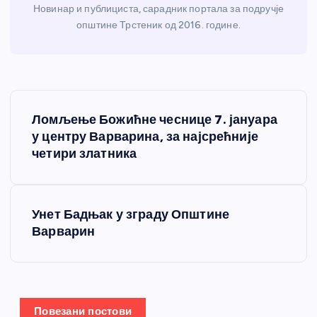
Новинар и публициста, сарадник портала за подручје
општине Трстеник од 2016. године.
К
Ломљење Божићне чеснице 7. јануара
р
у центру Варварина, за најсрећније
четири златника
е
т
Унет Бадњак у зграду Општине
Варварин
а
њ
е
Повезани постови