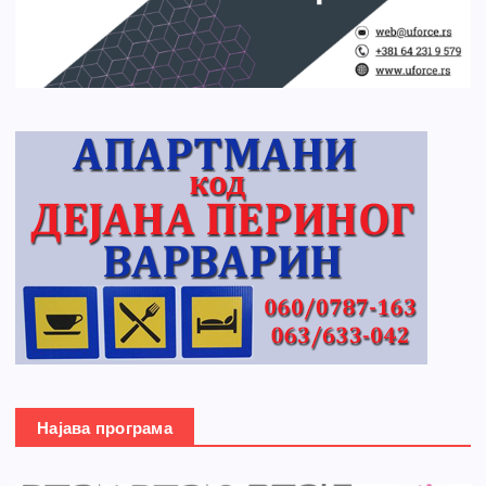
Најава програма