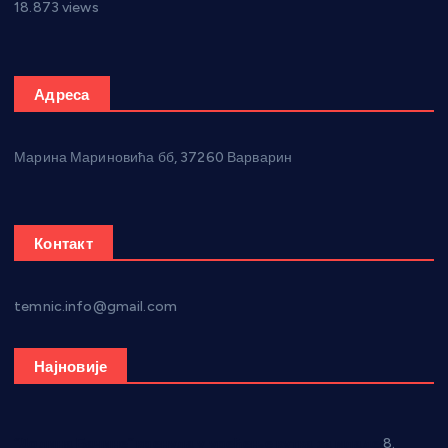
18.873 views
Адреса
Марина Мариновића бб, 37260 Варварин
Контакт
temnic.info@gmail.com
Најновије
“Долина Бачине” кренула у уређење кутка за младе
8.