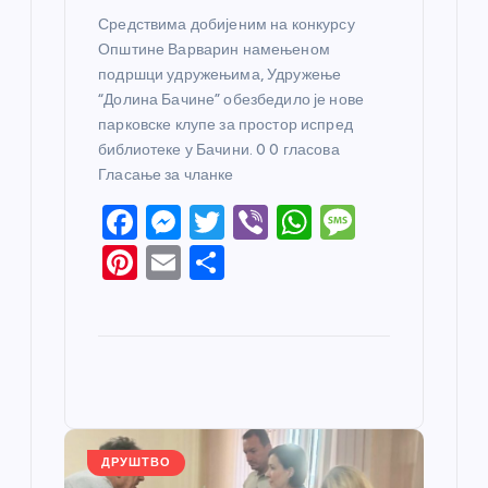
Средствима добијеним на конкурсу
Општине Варварин намењеном
подршци удружењима, Удружење
“Долина Бачине” обезбедило је нове
парковске клупе за простор испред
библиотеке у Бачини. 0 0 гласова
Гласање за чланке
F
M
T
Vi
W
M
a
e
w
b
h
e
Pi
E
S
c
ss
itt
er
at
ss
nt
m
h
e
e
er
s
a
er
ail
ar
b
n
A
g
e
e
o
g
p
e
st
o
er
p
k
ДРУШТВО