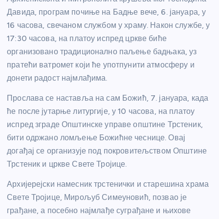
Давида, програм почиње на Бадње вече, 6. јануара, у
16 часова, свечаном службом у храму. Након службе, у
17:30 часова, на платоу испред цркве биће
организовано традиционално паљење бадњака, уз
пратећи ватромет који ће употпунити атмосферу и
донети радост најмлађима.
Прослава се наставља на сам Божић, 7. јануара, када
ће после јутарње литургије, у 10 часова, на платоу
испред зграде Општинске управе општине Трстеник,
бити одржано ломљење Божићне чеснице. Овај
догађај се организује под покровитељством Општине
Трстеник и цркве Свете Тројице.
Архијерејски намесник трстенички и старешина храма
Свете Тројице, Мирољуб Симеуновић, позвао је
грађане, а посебно најмлађе суграђане и њихове