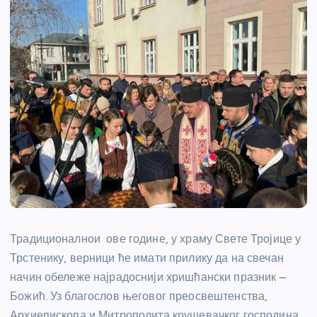
Традиционалнои ове године, у храму Свете Тројице у
Трстенику, верници ће имати прилику да на свечан
начин обележе најрадоснији хришћански празник –
Божић. Уз благослов његовог преосвештенства,
Архиепископа и Митрополита крушевачког господина