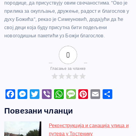
породице, да присуствују овим свечаностима. “Ово је
прилика за окупљање, дружење, радост и благослов у
духу Божића”, рекао је Симеуновић, додајући да ће
свој деци која буду присутна бити подељени
новогодишњи пакетићи уз Божји благослов.
0
Гласање за чланке
F
M
T
Vi
W
M
Pi
E
S
a
e
w
b
h
e
nt
m
h
Повезани чланци
c
ss
itt
er
at
ss
er
ail
ar
e
e
er
s
a
e
e
Реконструкција и санација улица и
b
n
A
g
st
путева у Трстенику