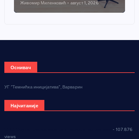
Живомир Миленковић
август 1, 2026
Оснивач
УГ “Темнићка иницијатива”, Варварин
Најчитаније
СНС: Осуда говора мржње и насиља над женама
- 107.876
views