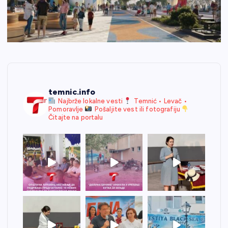
temnic.info
Najbrže lokalne vesti
Temnić • Levač •
Pomoravlje
Pošaljite vest ili fotografiju
Čitajte na portalu