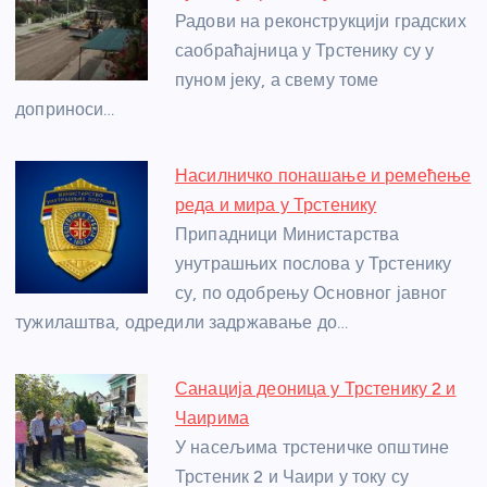
o
g
p
e
Радови на реконструкцији градских
o
er
p
саобраћајница у Трстенику су у
пуном јеку, а свему томе
k
доприноси…
Насилничко понашање и ремећење
реда и мира у Трстенику
Припадници Министарства
унутрашњих послова у Трстенику
су, по одобрењу Основног јавног
тужилаштва, одредили задржавање до…
Санација деоница у Трстенику 2 и
Чаирима
У насељима трстеничке општине
Трстеник 2 и Чаири у току су