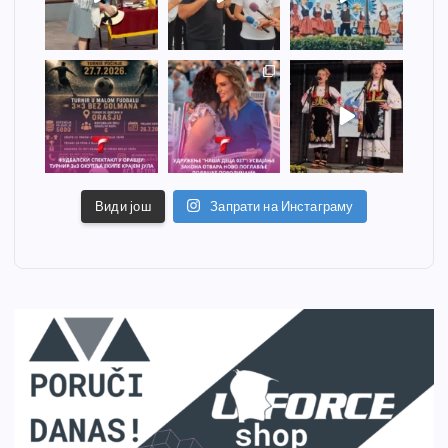
Види још
Запрати на Инстаграму