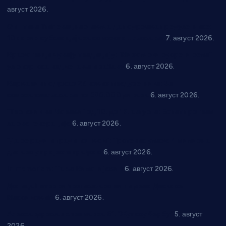
август 2026.
Општина Ћићевац наставља да подржава предузетнике:
10 нових субвенција за самозапошљавање
7. август 2026.
Вражогрнци чувају традицију: “Михољски сусрети села”
уз спортска надметања и забаву
6. август 2026.
Варварин подржао 25 нових предузетника: За
самозапошљавање по 380.000 динара
6. август 2026.
“Трстеник на Морави” од 10. до 16. августа: Богат програм
за све генерације
6. август 2026.
“Да се ради и гради по твом”: Трстеник улаже 4 милиона
динара у пројекте грађана
6. август 2026.
In memoriam: Тања Вилотијевић
6. август 2026.
Даница Петровић оживљава лик и дело Десанке
Максимовић
6. август 2026.
Александровац спреман за 61. “Жупску бербу”
5. август
2026.