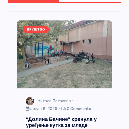
ч
л
ДРУШТВО
а
н
к
а
Никола Петровић
август 8, 2026
0 Comments
“Долина Бачине” кренула у
уређење кутка за младе