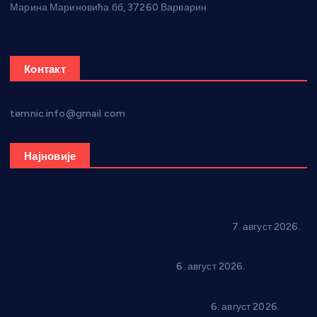
Марина Мариновића бб, 37260 Варварин
Контакт
temnic.info@gmail.com
Најновије
Општина Ћићевац наставља да подржава предузетнике:
10 нових субвенција за самозапошљавање
7. август 2026.
Вражогрнци чувају традицију: “Михољски сусрети села”
уз спортска надметања и забаву
6. август 2026.
Варварин подржао 25 нових предузетника: За
самозапошљавање по 380.000 динара
6. август 2026.