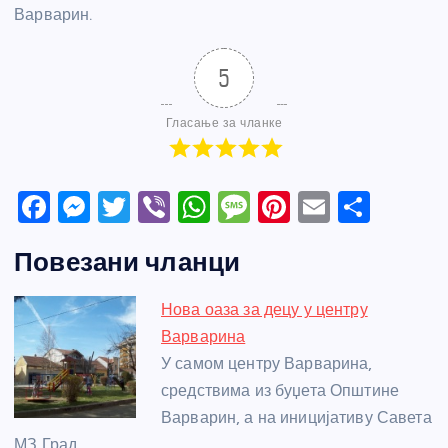
Варварин.
5
Гласање за чланке
F
M
T
Vi
W
M
Pi
E
S
a
e
w
b
h
e
nt
m
h
Повезани чланци
c
ss
itt
er
at
ss
er
ail
ar
e
e
er
s
a
e
e
Нова оаза за децу у центру
b
n
A
g
st
Варварина
o
g
p
e
У самом центру Варварина,
o
er
p
средствима из буџета Општине
Варварин, а на иницијативу Савета
k
МЗ Град…