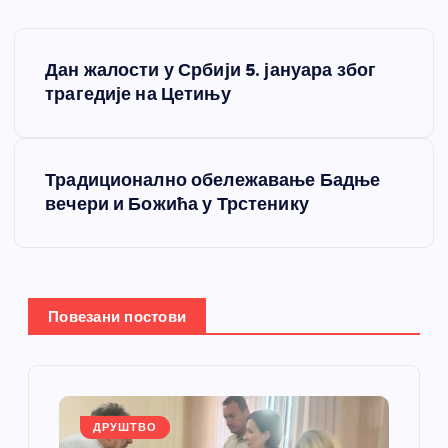
К
Дан жалости у Србији 5. јануара због
р
трагедије на Цетињу
е
Традиционално обележавање Бадње
т
вечери и Божића у Трстенику
а
њ
Повезани постови
е
ч
л
ДРУШТВО