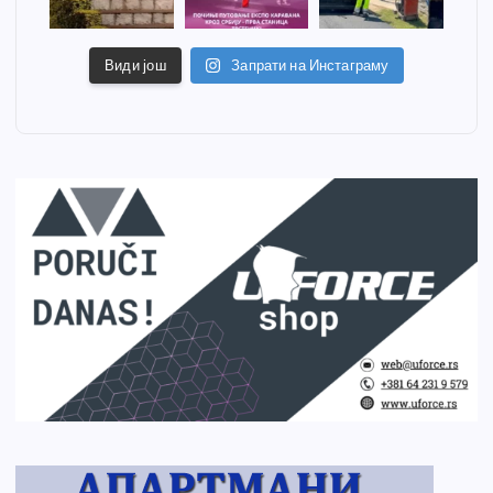
Види још
Запрати на Инстаграму