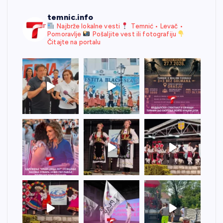
temnic.info
Najbrže lokalne vesti
Temnić • Levač •
Pomoravlje
Pošaljite vest ili fotografiju
Čitajte na portalu