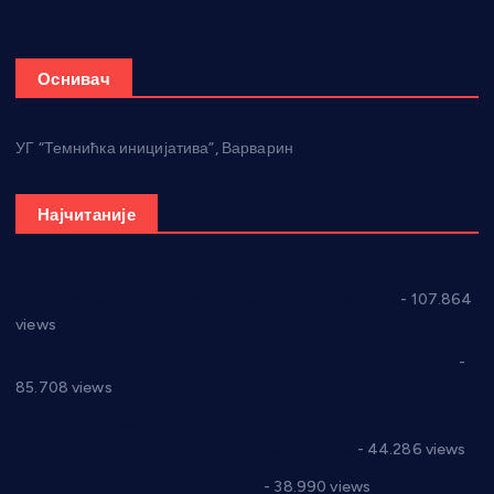
Оснивач
УГ “Темнићка иницијатива”, Варварин
Најчитаније
СНС: Осуда говора мржње и насиља над женама
- 107.864
views
Планска искључења електричне енергије за 27.07.2022.
-
85.708 views
Горан Макрагић директор, Ђорђе Бајић спортски
директор новог прволигаша из Варварина
- 44.286 views
Цене на крушевачким пијацама
- 38.990 views