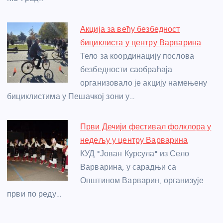
Акција за већу безбедност
бициклиста у центру Варварина
Тело за координацију послова
безбедности саобраћаја
организовало је акцију намењену
бициклистима у Пешачкој зони у…
Први Дечији фестивал фолклора у
недељу у центру Варварина
КУД "Јован Курсула" из Село
Варварина, у сарадњи са
Општином Варварин, организује
први по реду…