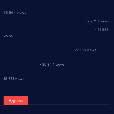
Планска искључења електричне енергије за 19.05.2021.
-
36.664 views
Реконструкција хотела “Плажа” у Варварину
- 26.713 views
Апел за помоћ породици Марковић из Варварина
- 25.538
views
Саопштење и демант Дома здравља “Др Властимир
Годић” на текст који кружи фејсбуком
- 22.168 views
Јелена Вујић-Обрадовић представник Александровца у
Парламенту Србије
- 20.244 views
Откривена илегална штампарија новца код Варварина
-
18.851 views
Адреса