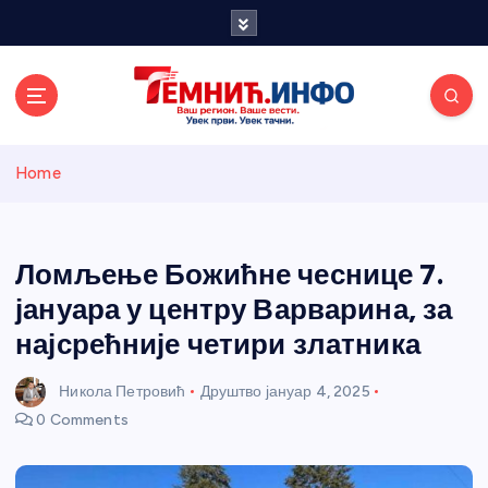
S
k
i
p
t
o
Темнићки
c
Home
o
n
информативн
t
e
Ломљење Божићне чеснице 7.
и портал
n
јануара у центру Варварина, за
t
најсрећније четири златника
Никола Петровић
Друштво
јануар 4, 2025
0 Comments