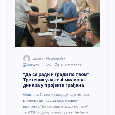
а
н
к
а
Драган Ивановић
август 6, 2026
0 Comments
“Да се ради и гради по твом”:
Трстеник улаже 4 милиона
динара у пројекте грађана
Општина Трстеник издвојила је четири
милиона динара за реализацију
програма “Да се ради и гради по твом”
за 2026. годину, у оквиру којег ће бити