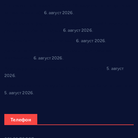
“Трстеник на Морави” од 10. до 16. августа: Богат програм
за све генерације
6. август 2026.
“Да се ради и гради по твом”: Трстеник улаже 4 милиона
динара у пројекте грађана
6. август 2026.
In memoriam: Тања Вилотијевић
6. август 2026.
Даница Петровић оживљава лик и дело Десанке
Максимовић
6. август 2026.
Александровац спреман за 61. “Жупску бербу”
5. август
2026.
Нова игралишта стижу у Бошњане, Доњи Катун и Парцане
5. август 2026.
Телефон