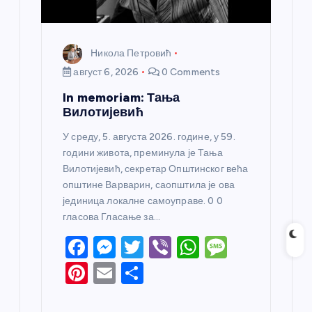
Никола Петровић
август 6, 2026
0 Comments
In memoriam: Тања
Вилотијевић
У среду, 5. августа 2026. године, у 59.
години живота, преминула је Тања
Вилотијевић, секретар Општинског већа
општине Варварин, саопштила је ова
јединица локалне самоуправе. 0 0
гласова Гласање за…
F
M
T
Vi
W
M
a
e
w
b
h
e
Pi
E
S
c
ss
itt
er
at
ss
nt
m
h