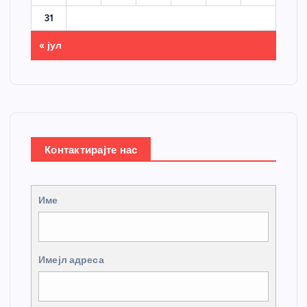
31
« јул
Контактирајте нас
Име
Имејл адреса