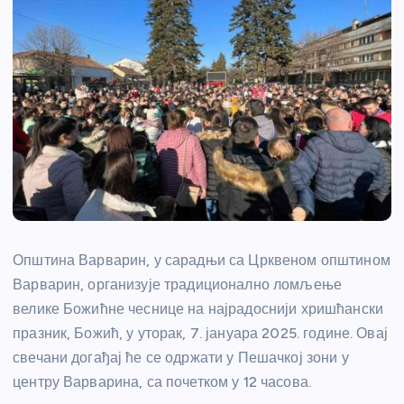
Општина Варварин, у сарадњи са Црквеном општином
Варварин, организује традиционално ломљење
велике Божићне чеснице на најрадоснији хришћански
празник, Божић, у уторак, 7. јануара 2025. године. Овај
свечани догађај ће се одржати у Пешачкој зони у
центру Варварина, са почетком у 12 часова.