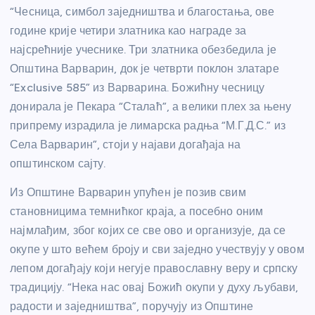
“Чесница, симбол заједништва и благостања, ове
године крије четири златника као награде за
најсрећније учеснике. Три златника обезбедила је
Општина Варварин, док је четврти поклон златаре
“Exclusive 585” из Варварина. Божићну чесницу
донирала је Пекара “Сталаћ”, а велики плех за њену
припрему израдила је лимарска радња “М.Г.Д.С.” из
Села Варварин”, стоји у најави догађаја на
општинском сајту.
Из Општине Варварин упућен је позив свим
становницима темнићког краја, а посебно оним
најмлађим, због којих се све ово и организује, да се
окупе у што већем броју и сви заједно учествују у овом
лепом догађају који негује православну веру и српску
традицију. “Нека нас овај Божић окупи у духу љубави,
радости и заједништва”, поручују из Општине