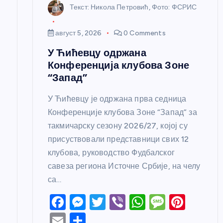
Текст: Никола Петровић, Фото: ФСРИС
к
август 5, 2026
0 Comments
а
У Ћићевцу одржана
Конференција клубова Зоне
“Запад”
У Ћићевцу је одржана прва седница
Конференције клубова Зоне “Запад” за
такмичарску сезону 2026/27, којој су
присуствовали представници свих 12
клубова, руководство Фудбалског
савеза региона Источне Србије, на челу
са…
F
M
T
Vi
W
M
Pi
a
e
w
b
h
e
nt
E
S