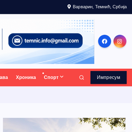
Варварин, Темнић, Србија
ава
Хроника
Спорт
Импресум