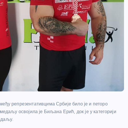
међу репрезентативцима Србије било је и петоро
 медаљу освојила је Биљана Ерић, док је у категорији
едаљу.