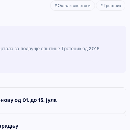
Остали спортови
Трстеник
ртала за подручје општине Трстеник од 2016.
ву од 01. до 15. јула
сарадњу