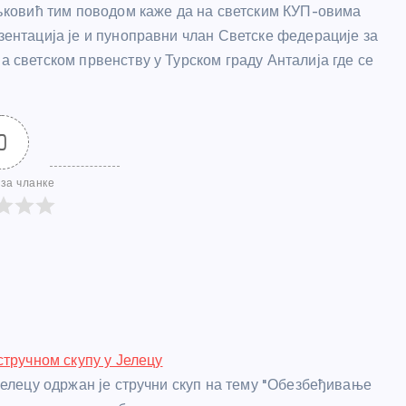
ковић тим поводом каже да на светским КУП-овима
езентација је и пуноправни члан Светске федерације за
а светском првенству у Турском граду Анталија где се
0
за чланке
стручном скупу у Јелецу
Јелецу одржан је стручни скуп на тему "Обезбеђивање