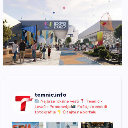
temnic.info
Najbrže lokalne vesti
Temnić •
Levač • Pomoravlje
Pošaljite vest ili
fotografiju
Čitajte na portalu