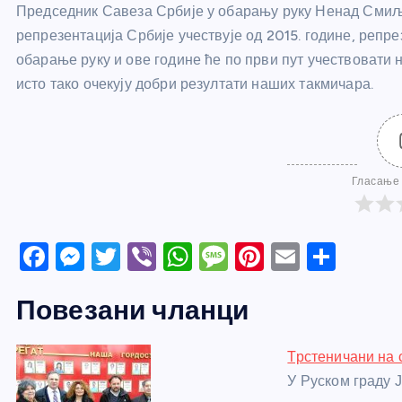
Председник Савеза Србије у обарању руку Ненад Смиљ
репрезентација Србије учествује од 2015. године, репр
обарање руку и ове године ће по први пут учествовати н
исто тако очекују добри резултати наших такмичара.
Гласање 
F
M
T
Vi
W
M
Pi
E
S
a
e
w
b
h
e
nt
m
h
Повезани чланци
c
ss
itt
er
at
ss
er
ail
ar
e
e
er
s
a
e
e
Трстеничани на 
b
n
A
g
st
У Руском граду 
o
g
p
e