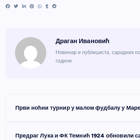
Драган Ивановић
Новинар и публициста, сарадник по
године.
К
Први ноћни турнир у малом фудбалу у Марено
р
е
Предраг Лука и ФК Темнић 1924 обновили 