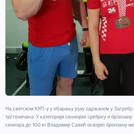
На светском КУП-у у обарању руку одржаном у Загребу 
трстеничана. У категорији сениорки сребрну и бронзану
сениора до 100 кг Владимир Савић освојио бронзану м