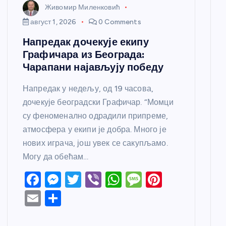
Живомир Миленковић
август 1, 2026
0 Comments
Напредак дочекује екипу
Графичара из Београда:
Чарапани најављују победу
Напредак у недељу, од 19 часова,
дочекује београдски Графичар. “Момци
су феноменално одрадили припреме,
атмосфера у екипи је добра. Много је
нових играча, још увек се сакупљамо.
Могу да обећам…
F
M
T
Vi
W
M
Pi
a
e
w
b
h
e
nt
E
S
c
ss
itt
er
at
ss
er
m
h