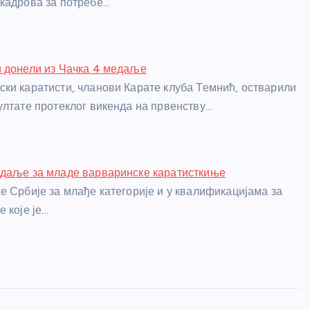
кадрова за потребе…
 донели из Чачка 4 медаље
ки каратисти, чланови Карате клуба Темнић, остварили
ултате протеклог викенда на првенству…
едаље за младе варваринске каратисткиње
е Србије за млађе категорије и у квалификацијама за
 које је…