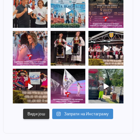
Види још
Запрати на Инстаграму