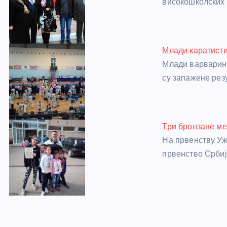
високошколских 
o
er
p
k
Млади каратисти
Млади варваринс
су запажене рез
Три бронзане м
На првенству Уж
првенство Србије