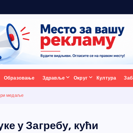
ж
ативни портал
Образовање
Здравље
Округ
Култура
Заб
 три медаље
ке у Загребу, кући