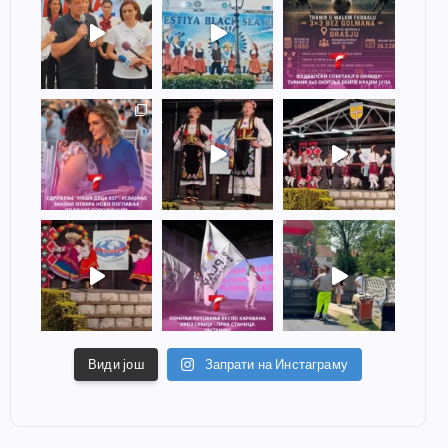
Види још
Запрати на Инстаграму