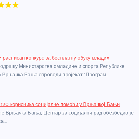
 расписан конкурс за бесплатну обуку младих
подршку Министарства омладине и спорта Републике
а Врњачка Бања спроводи пројекат "Програм…
 120 корисника социјалне помоћи у Врњачкој Бањи
е Врњачка Бања, Центар за социјални рад обезбедио је
ва…