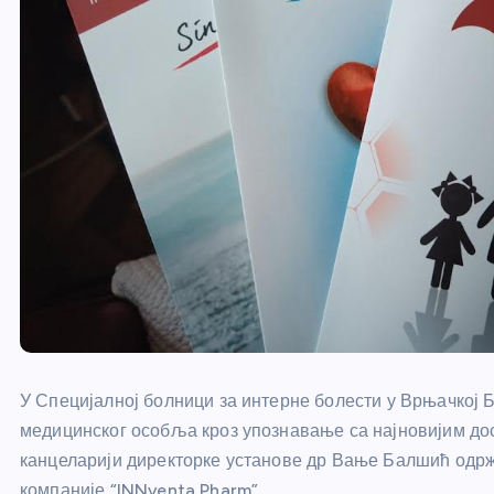
У Специјалној болници за интерне болести у Врњачкој 
медицинског особља кроз упознавање са најновијим до
канцеларији директорке установе др Вање Балшић одр
компаније “INNventa Pharm”.