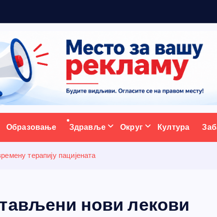
5
ативни портал
Образовање
Здравље
Округ
Култура
Заб
ремену терапију пацијената
стављени нови лекови