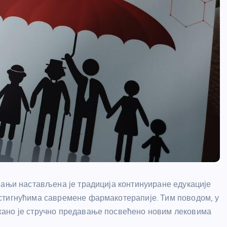
Бањи настављена је традиција континуиране едукације
стигнућима савремене фармакотерапије. Тим поводом, у
жано је стручно предавање посвећено новим лековима