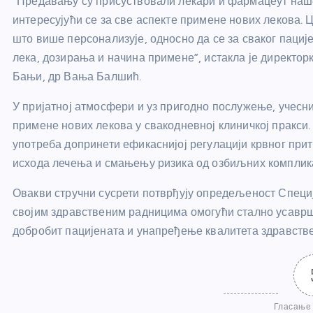
“Предавању су присуствовали лекари и фармацеут наше 
интересујући се за све аспекте примене нових лекова. 
што више персонализује, односно да се за сваког пациј
лека, дозирања и начина примене”, истакла је директор
Бањи, др Вања Балшић.
У пријатној атмосфери и уз пригодно послужење, учес
примене нових лекова у свакодневној клиничкој пракси
употреба допринети ефикаснијој регулацији крвног при
исхода лечења и смањењу ризика од озбиљних компликац
Овакви стручни сусрети потврђују опредељеност Специ
својим здравственим радницима омогући стално усавр
добробит пацијената и унапређење квалитета здравств
Гласање 