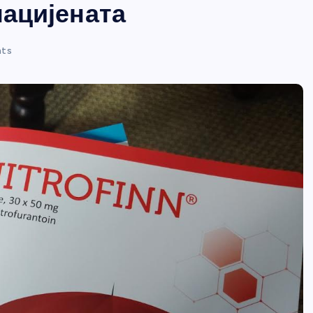
пацијената
ts