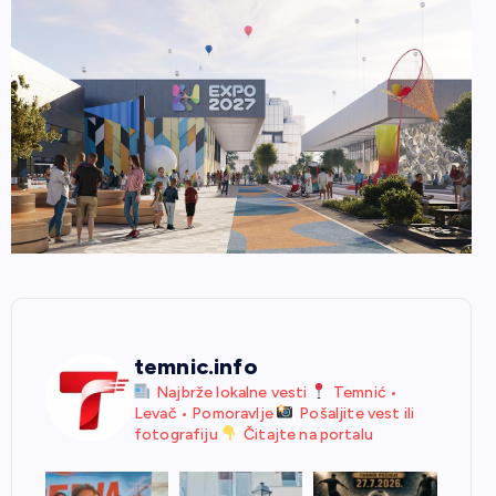
temnic.info
Najbrže lokalne vesti
Temnić •
Levač • Pomoravlje
Pošaljite vest ili
fotografiju
Čitajte na portalu