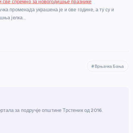
и све спремно за новогодишње празнике
ка променада украшена је и ове године, а ту су и
ишња јелка…
Врњачка Бања
ртала за подручје општине Трстеник од 2016.