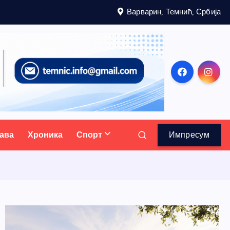
Варварин, Темнић, Србија
ава
Хроника
Спорт
Импресум