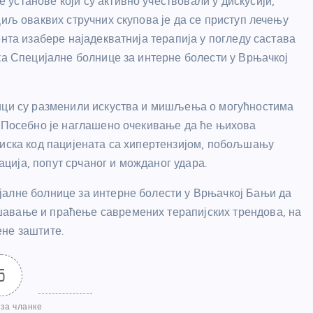
установе који су активно учествовали у дискусији,
Циљ оваквих стручних скупова је да се приступ лечењу
ента изабере најадекватнија терапија у погледу састава
ка Специјалне болнице за интерне болести у Врњачкој
ници су разменили искуства и мишљења о могућностима
. Посебно је наглашено очекивање да ће њихова
тиска код пацијената са хипертензијом, побољшању
ија, попут срчаног и можданог удара.
јалне болнице за интерне болести у Врњачкој Бањи да
шавање и праћење савремених терапијских трендова, на
ене заштите.
5
за чланке