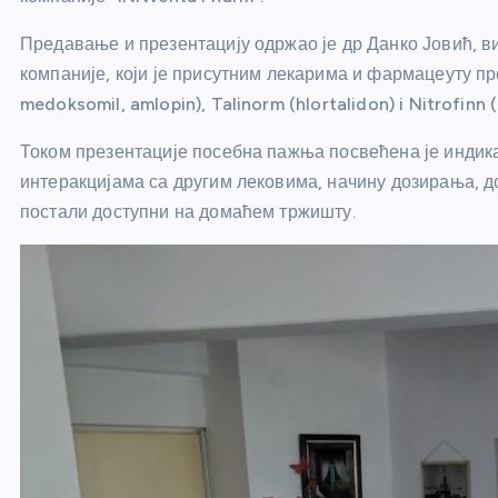
Предавање и презентацију одржао је др Данко Јовић, 
компаније, који је присутним лекарима и фармацеуту пр
medoksomil, amlopin), Talinorm (hlortalidon) i Nitrofinn (
Током презентације посебна пажња посвећена је индик
интеракцијама са другим лековима, начину дозирања, д
постали доступни на домаћем тржишту.