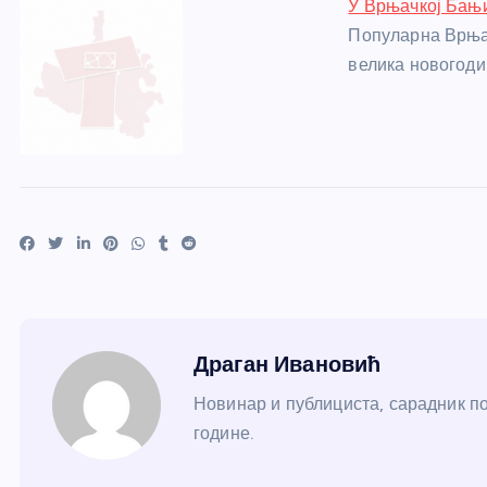
У Врњачкој Бањ
Популарна Врњач
велика новогод
Драган Ивановић
Новинар и публициста, сарадник по
године.