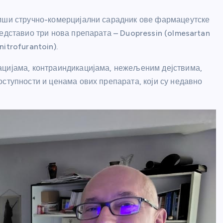
виши стручно-комерцијални сарадник ове фармацеутске
едставио три нова препарата – Duopressin (olmesartan
nitrofurantoin).
ацијама, контраиндикацијама, нежељеним дејствима,
оступности и ценама ових препарата, који су недавно