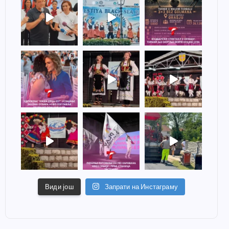
Види још
Запрати на Инстаграму