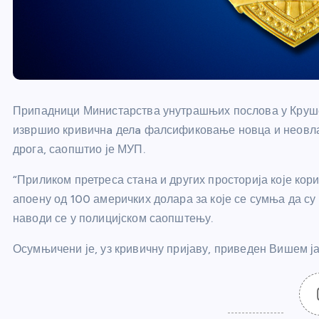
Припадници Министарства унутрашњих послова у Крушевц
извршио кривичнa делa фалсификовање новца и неовл
дрога, саопштио је МУП.
“Приликом претреса стана и других просторија које кор
апоену од 100 америчких долара за које се сумња да су
наводи се у полицијском саопштењу.
Осумњичени је, уз кривичну пријаву, приведен Вишем ј