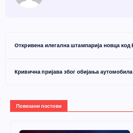
К
Откривена илегална штампарија новца код
р
е
Кривична пријава због обијања аутомобила
т
а
Повезани постови
њ