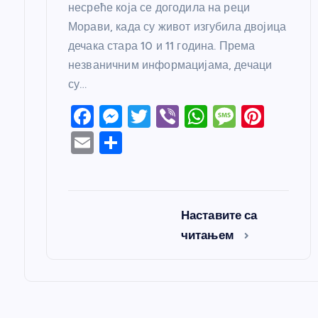
несреће која се догодила на реци
Морави, када су живот изгубила двојица
дечака стара 10 и 11 година. Према
незваничним информацијама, дечаци
су…
F
M
T
Vi
W
M
Pi
a
e
w
b
h
e
nt
E
S
c
ss
itt
er
at
ss
er
m
h
e
e
er
s
a
e
ail
ar
b
n
A
g
st
e
Наставите са
o
g
p
e
читањем
o
er
p
k