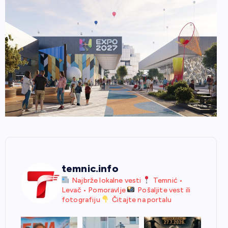
temnic.info
Najbrže lokalne vesti
Temnić •
Levač • Pomoravlje
Pošaljite vest ili
fotografiju
Čitajte na portalu