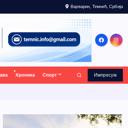
Варварин, Темнић, Србија
ава
Хроника
Спорт
Импресум