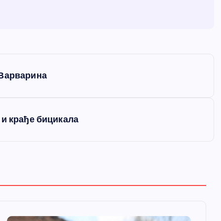
 Варварина
 и крађе бицикала