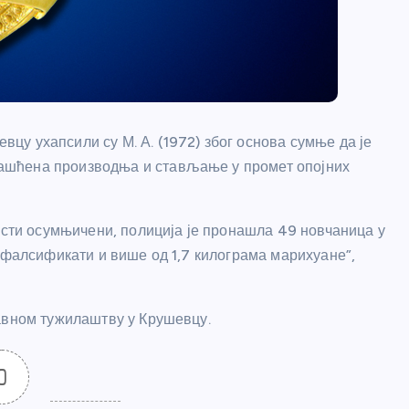
у ухапсили су М. А. (1972) због основа сумње да је
ашћена производња и стављање у промет опојних
исти осумњичени, полиција је пронашла 49 новчаница у
 фалсификати и више од 1,7 килограма марихуане”,
авном тужилаштву у Крушевцу.
0