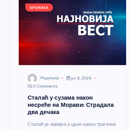
е
ХРОНИКА
ч
л
а
н
Редакција
јун 8, 2026
к
0 Comments
Сталаћ у сузама након
а
несреће на Морави: Страдала
два дечака
Сталаћ је завијен у црно након трагичне