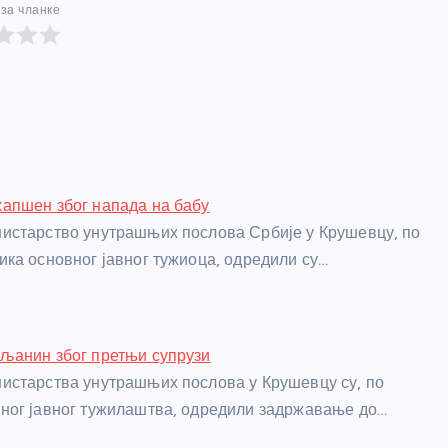
за чланке
апшен због напада на бабу
истарство унутрашњих послова Србије у Крушевцу, по
ка основног јавног тужиоца, одредили су…
љанин због претњи супрузи
истарства унутрашњих послова у Крушевцу су, по
ног јавног тужилаштва, одредили задржавање до…