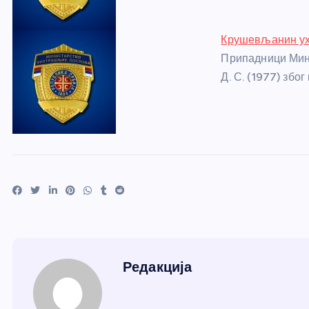
Крушевљанин ух
Припадници Мин
Д. С. (1977) збо
Редакција