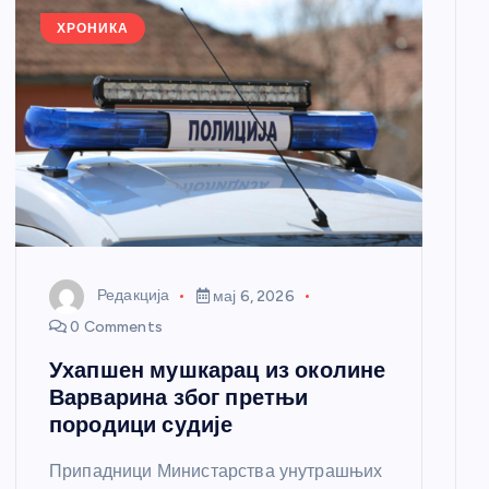
ХРОНИКА
Редакција
мај 6, 2026
0 Comments
Ухапшен мушкарац из околине
Варварина због претњи
породици судије
Припадници Министарства унутрашњих