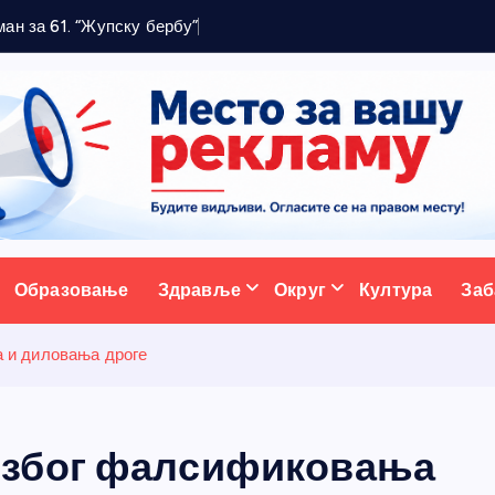
ативни портал
Образовање
Здравље
Округ
Култура
Заб
 и диловања дроге
 због фалсификовања