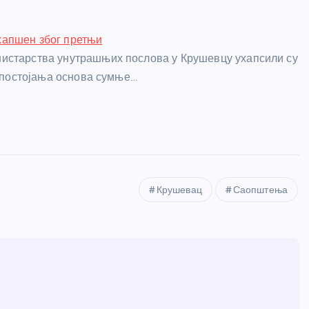
апшен због претњи
истарства унутрашњих послова у Крушевцу ухапсили су
г постојања основа сумње…
Крушевац
Саопштења