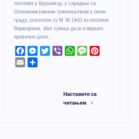
послова у Крушевцу, у сарадњи са
Основним јавним тужилаштвом у овом
граду, ухапсили су М. М. (40) из околине
Варварина, због сумње да је извршио
кривично дело…
F
M
T
Vi
W
M
Pi
a
e
w
b
h
e
nt
E
S
c
ss
itt
er
at
ss
er
m
h
e
e
er
s
a
e
ail
ar
b
n
A
g
st
e
Наставите са
o
g
p
e
читањем
o
er
p
k