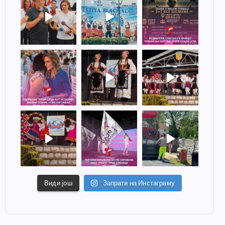
Види још
Запрати на Инстаграму