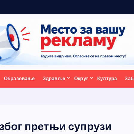
м
а
н
ативни портал
Образовање
Здравље
Округ
Култура
Заб
због претњи супрузи