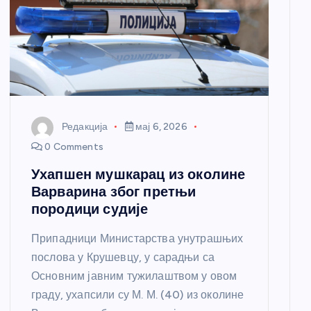
Редакција
мај 6, 2026
0 Comments
Ухапшен мушкарац из околине
Варварина због претњи
породици судије
Припадници Министарства унутрашњих
послова у Крушевцу, у сарадњи са
Основним јавним тужилаштвом у овом
граду, ухапсили су М. М. (40) из околине