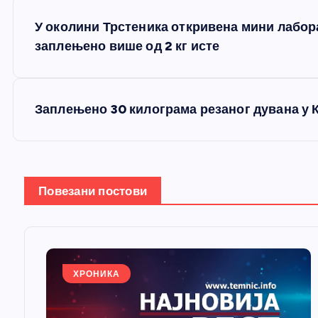
К
У околини Трстеника откривена мини лабора
р
заплењено више од 2 кг исте
е
Заплењено 30 килограма резаног дувана у
т
а
Повезани постови
њ
е
ХРОНИКА
ч