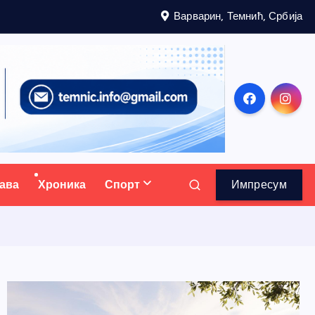
Варварин, Темнић, Србија
ава
Хроника
Спорт
Импресум