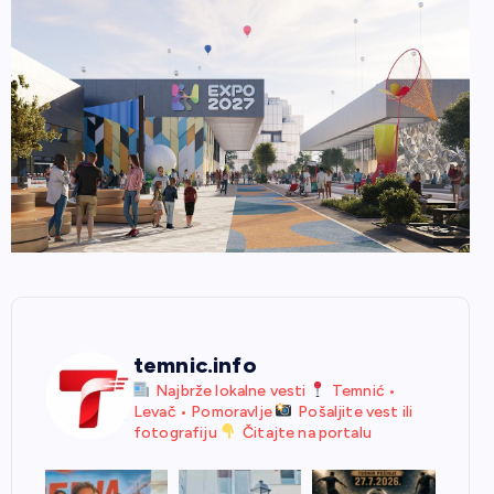
temnic.info
Najbrže lokalne vesti
Temnić •
Levač • Pomoravlje
Pošaljite vest ili
fotografiju
Čitajte na portalu