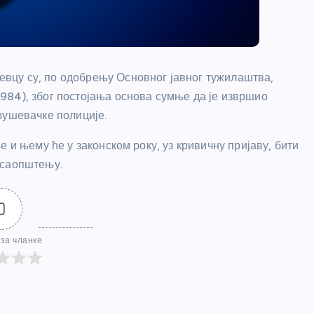
вцу су, по одобрењу Основног јавног тужилаштва,
984), због постојања основа сумње да је извршио
рушевачке полиције.
 и њему ће у законском року, уз кривичну пријаву, бити
 саопштењу.
0
за чланке