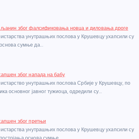
љанин због фалсификовања новца и диловања дроге
истарства унутрашњих послова у Крушевцу ухапсили су
г основа сумње да…
апшен због напада на бабу
истарство унутрашњих послова Србије у Крушевцу, по
ка основног јавног тужиоца, одредили су…
апшен због претњи
истарства унутрашњих послова у Крушевцу ухапсили су
г постојања основа сумње…