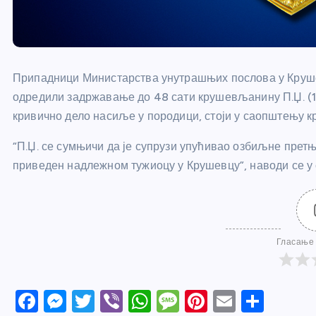
Припадници Министарства унутрашњих послова у Круше
одредили задржавање до 48 сати крушевљанину П.Џ. (1
кривично дело насиље у породици, стоји у саопштењу к
“П.Џ. се сумњичи да је супрузи упућивао озбиљне претње
приведен надлежном тужиоцу у Крушевцу”, наводи се у
Гласање 
F
M
T
Vi
W
M
Pi
E
S