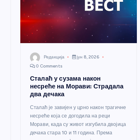
л
а
н
к
Редакција
јун 8, 2026
0 Comments
а
Сталаћ у сузама након
несреће на Морави: Страдала
два дечака
Сталаћ је завијен у црно након трагичне
несреће која се догодила на реци
Морави, када су живот изгубила двојица
дечака стара 10 и 11 година. Према