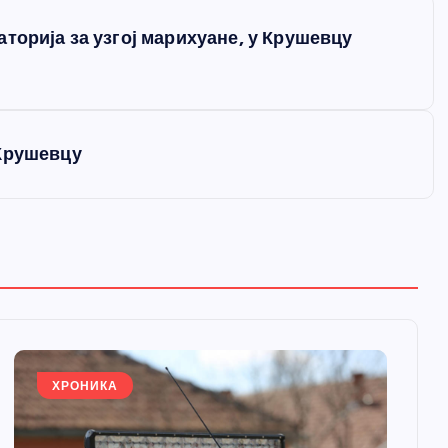
торија за узгој марихуане, у Крушевцу
 Крушевцу
ХРОНИКА