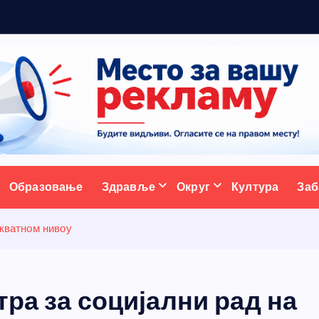
р
ативни портал
Образовање
Здравље
Округ
Култура
Заб
екватном нивоу
тра за социјални рад на