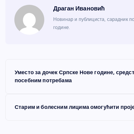
Драган Ивановић
Новинар и публициста, сарадник по
године.
К
Уместо за дочек Српске Нове године, средс
р
посебним потребама
е
Старим и болесним лицима омогућити прој
т