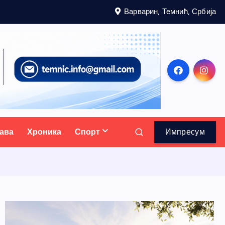
Варварин, Темнић, Србија
ава
Хроника
Спорт
Импресум