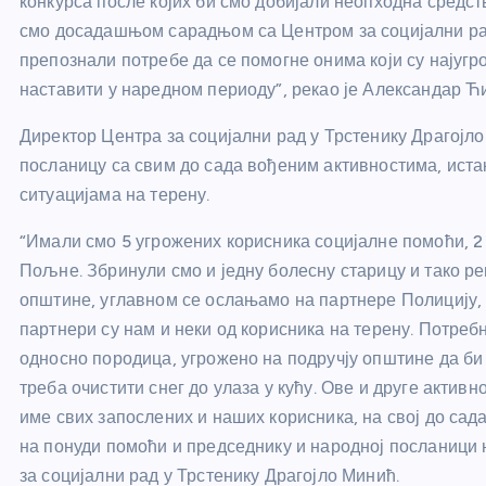
конкурса после којих би смо добијали неопходна средс
смо досадашњом сарадњом са Центром за социјални рад
препознали потребе да се помогне онима који су најугр
наставити у наредном периоду”, рекао је Александар Ћ
Директор Центра за социјални рад у Трстенику Драгојл
посланицу са свим до сада вођеним активностима, иста
ситуацијама на терену.
“Имали смо 5 угрожених корисника социјалне помоћи, 2 
Пољне. Збринули смо и једну болесну старицу и тако р
општине, углавном се ослањамо на партнере Полицију, 
партнери су нам и неки од корисника на терену. Потребн
односно породица, угрожено на подручју општине да би 
треба очистити снег до улаза у кућу. Ове и друге активн
име свих запослених и наших корисника, на свој до сад
на понуди помоћи и председнику и народној посланици н
за социјални рад у Трстенику Драгојло Минић.