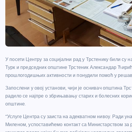
У посети Центру за социјални рад у Трстенику били су
Турк и председник општине Трстеник Александар Ћирић 
прошлогодишњих активности и понудили помоћ у реша
Запослени у овој установи, чији је оснивач општина Тр
радило се најпре о збрињавању старих и болесних кори
општине.
“Услуге Центра су заиста на адекватном нивоу. Ради 
Миленом, успоставићемо контакт са Министарством за р