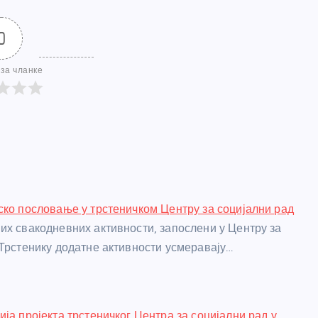
0
за чланке
ско пословање у трстеничком Центру за социјални рад
их свакодневних активности, запослени у Центру за
 Трстенику додатне активности усмеравају…
ја пројекта трстеничког Центра за социјални рад у