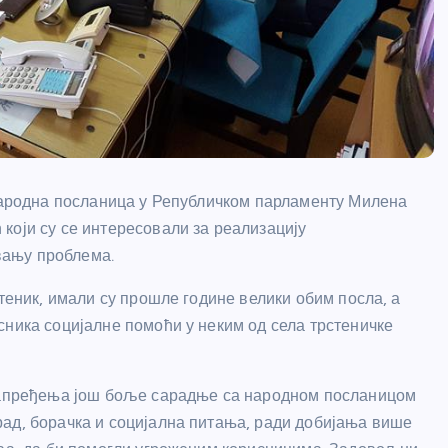
 народна посланица у Републичком парламенту Милена
који су се интересовали за реализацију
вању проблема.
стеник, имали су прошле године велики обим посла, а
сника социјалне помоћи у неким од села трстеничке
унапређења још боље сарадње са народном посланицом
ад, борачка и социјална питања, ради добијања више