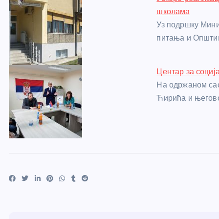
школама
Уз подршку Мини
питања и Општин
Центар за социј
На одржаном са
Ћирића и његов