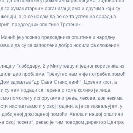
тва, да би помогли угроженим корисницима. Задовољни
 са хуманитарним организацијама и другима који су
оженији, а ја се надам да ће се та успешна сарадња
ирић, председник општине Трстеник.
о Минић је упознао председника општине и народну
кавши да су се запослени добро носили са сложеним
лица у Глободеру, 2 у Милутовцу и једног корисника из
ешили део проблема. Тренутно нам није потребна помоћ
Дом здравља “др Сава Станојевић”, Црвени крст, а
и су нам подаци са терена о томе колико је лица,
смо помогли у испорукама огрева, лекова, док некима
ости настављамо и у овој години, а ја се захваљујем, у
а добијеној драгоценој помоћи. Хвала и нашој општини
а овој посети”, рекао је тим поводом директор Центра