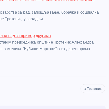
старства за рад, запошљавање, борачка и социјална
е Трстеник, у сарадњи…
ални рад за пример другима
станку председника општине Трстеник Александра
ог заменика Љубише Марковића са директорима…
Трстеник