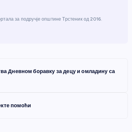
ртала за подручје општине Трстеник од 2016.
тва Дневном боравку за децу и омладину са
екте помоћи