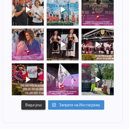
Види још
Запрати на Инстаграму