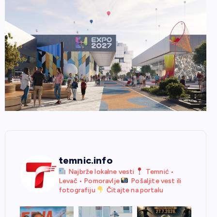
temnic.info
Najbrže lokalne vesti
Temnić •
Levač • Pomoravlje
Pošaljite vest ili
fotografiju
Čitajte na portalu