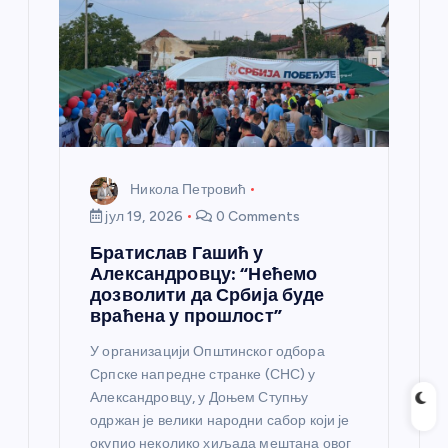
Никола Петровић
јул 19, 2026
0 Comments
Братислав Гашић у
Александровцу: “Нећемо
дозволити да Србија буде
враћена у прошлост”
У организацији Општинског одбора
Српске напредне странке (СНС) у
Александровцу, у Доњем Ступњу
одржан је велики народни сабор који је
окупио неколико хиљада мештана овог