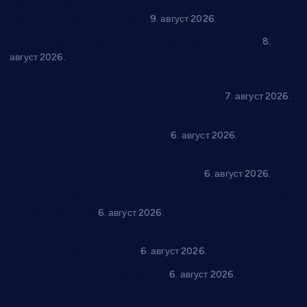
Вече за памћење у Брусу: “Trio Maracto” одушевио
публику на Градском базену
9. август 2026.
“Долина Бачине” кренула у уређење кутка за младе
8.
август 2026.
Општина Ћићевац наставља да подржава предузетнике:
10 нових субвенција за самозапошљавање
7. август 2026.
Вражогрнци чувају традицију: “Михољски сусрети села”
уз спортска надметања и забаву
6. август 2026.
Варварин подржао 25 нових предузетника: За
самозапошљавање по 380.000 динара
6. август 2026.
“Трстеник на Морави” од 10. до 16. августа: Богат програм
за све генерације
6. август 2026.
“Да се ради и гради по твом”: Трстеник улаже 4 милиона
динара у пројекте грађана
6. август 2026.
In memoriam: Тања Вилотијевић
6. август 2026.
Даница Петровић оживљава лик и дело Десанке