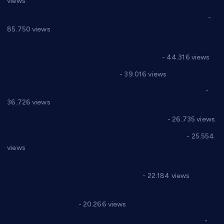
views
Планска искључења електричне енергије за 27.07.2022.
-
85.750 views
Горан Макрагић директор, Ђорђе Бајић спортски
директор новог прволигаша из Варварина
- 44.316 views
Цене на крушевачким пијацама
- 39.016 views
Планска искључења електричне енергије за 19.05.2021.
-
36.726 views
Реконструкција хотела “Плажа” у Варварину
- 26.735 views
Апел за помоћ породици Марковић из Варварина
- 25.554
views
Саопштење и демант Дома здравља “Др Властимир
Годић” на текст који кружи фејсбуком
- 22.184 views
Јелена Вујић-Обрадовић представник Александровца у
Парламенту Србије
- 20.266 views
Откривена илегална штампарија новца код Варварина
-