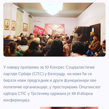
У оквиру припрема за 10 Конгрес Социјалистичке
партије Србије (СПС) у Београду, на коме ће се
бирати нови председник и други функционери ове
политичке организације, у просторијама Општинског
одбора СПС у Трстенику одржана је XII Изборна
конференција.