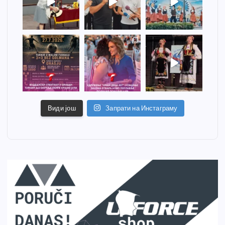
Види још
Запрати на Инстаграму