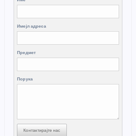
Имејл адреса
Предмет
Порука
Контактирајте нас