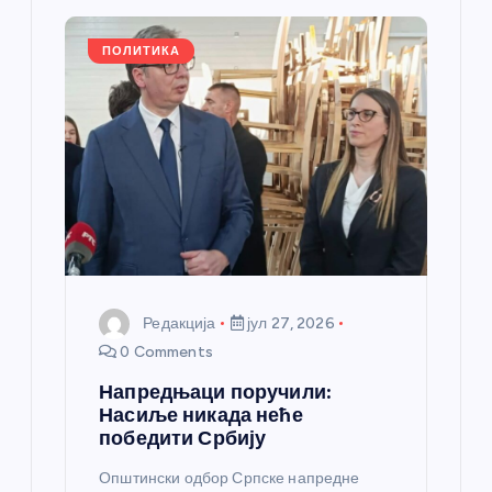
л
ПОЛИТИКА
а
н
к
а
Редакција
јул 27, 2026
0 Comments
Напредњаци поручили:
Насиље никада неће
победити Србију
Општински одбор Српске напредне