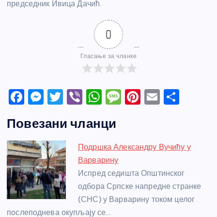
председник Ивица Дачић.
0
Гласање за чланке
F
M
T
Vi
W
M
Pi
E
S
a
e
w
b
h
e
nt
m
h
Повезани чланци
c
ss
itt
er
at
ss
er
ail
ar
e
e
er
s
a
e
e
Подршка Александру Вучићу у
b
n
A
g
st
Варварину
o
g
p
e
Испред седишта Општинског
o
er
p
одбора Српске напредне странке
(СНС) у Варварину током целог
k
послеподнева окупљају се…