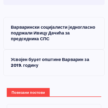
К
Варварински социјалисти једногласно
р
подржали Ивицу Дачића за
председника СПС
е
т
Усвојен буџет општине Варварин за
2019. годину
а
њ
е
Повезани постови
ч