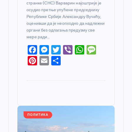
странке (СНС) Варварин најоштрије је
осудио претње упућене председнику
Републике Србије Александру Вучићу,
оценивши да је неопходно да надлежни
органи без одлагања предузму све
мере ради…
F
M
T
Vi
W
M
a
e
w
b
h
e
Pi
E
S
c
ss
itt
er
at
ss
nt
m
h
e
e
er
s
a
er
ail
ar
b
n
A
g
e
e
o
g
p
e
st
o
er
p
k
ПОЛИТИКА