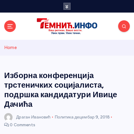
S
k
i
p
t
o
Темнићки
c
Home
o
n
информативн
t
e
Изборна конференција
и портал
n
трстеничких социјалиста,
t
подршка кандидатури Ивице
Дачића
Драган Ивановић
Политика
децембар 9, 2018
0 Comments