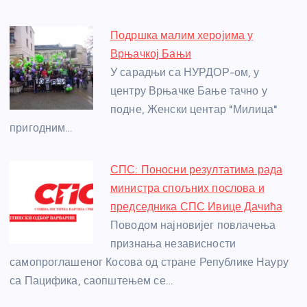
Подршка малим херојима у
Врњачкој Бањи
У сарадњи са НУРДОР-ом, у
центру Врњачке Бање тачно у
подне, Женски центар "Милица"
пригодним…
СПС: Поносни резултатима рада
министра спољних послова и
председника СПС Ивице Дачића
Поводом најновијег повлачења
признања независности
самопроглашеног Косова од стране Републике Науру
са Пацифика, саопштењем се…