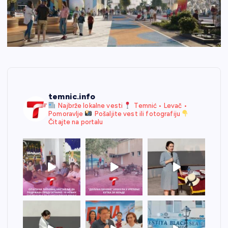
temnic.info
Najbrže lokalne vesti
Temnić • Levač •
Pomoravlje
Pošaljite vest ili fotografiju
Čitajte na portalu