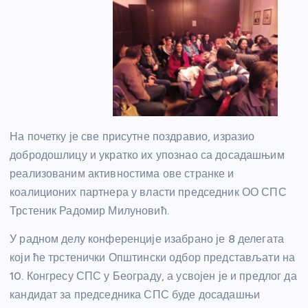
На почетку је све присутне поздравио, изразио
добродошлицу и укратко их упознао са досадашњим
реализованим активностима ове странке и
коалиционих партнера у власти председник ОО СПС
Трстеник Радомир Милуновић.
У радном делу конференције изабрано је 8 делегата
који ће трстенички Општински одбор представљати на
10. Конгресу СПС у Београду, а усвојен је и предлог да
кандидат за председника СПС буде досадашњи