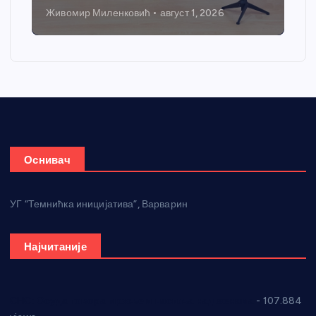
Живомир Миленковић
август 1, 2026
Оснивач
УГ “Темнићка иницијатива”, Варварин
Најчитаније
СНС: Осуда говора мржње и насиља над женама
- 107.884