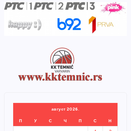
август 2026.
П
У
С
Ч
П
С
Н