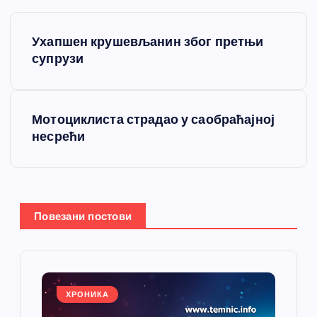
К
Ухапшен крушевљанин због претњи
р
супрузи
е
Мотоциклиста страдао у саобраћајној
т
несрећи
а
њ
Повезани постови
е
ч
л
ХРОНИКА