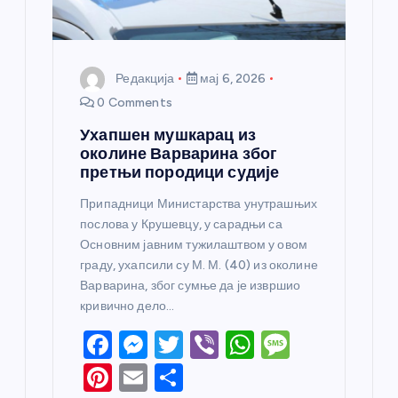
Редакција
мај 6, 2026
0 Comments
Ухапшен мушкарац из
околине Варварина због
претњи породици судије
Припадници Министарства унутрашњих
послова у Крушевцу, у сарадњи са
Основним јавним тужилаштвом у овом
граду, ухапсили су М. М. (40) из околине
Варварина, због сумње да је извршио
кривично дело…
F
M
T
Vi
W
M
a
e
w
b
h
e
Pi
E
S