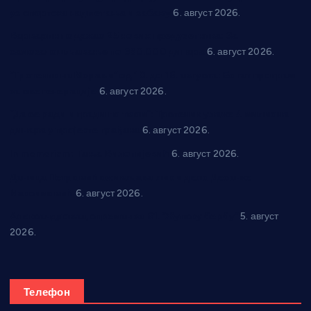
уз спортска надметања и забаву
6. август 2026.
Варварин подржао 25 нових предузетника: За
самозапошљавање по 380.000 динара
6. август 2026.
“Трстеник на Морави” од 10. до 16. августа: Богат програм
за све генерације
6. август 2026.
“Да се ради и гради по твом”: Трстеник улаже 4 милиона
динара у пројекте грађана
6. август 2026.
In memoriam: Тања Вилотијевић
6. август 2026.
Даница Петровић оживљава лик и дело Десанке
Максимовић
6. август 2026.
Александровац спреман за 61. “Жупску бербу”
5. август
2026.
Телефон