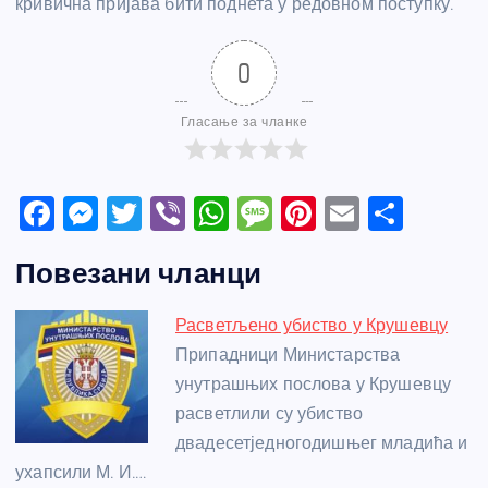
кривична пријава бити поднета у редовном поступку.
0
Гласање за чланке
F
M
T
Vi
W
M
Pi
E
S
a
e
w
b
h
e
nt
m
h
Повезани чланци
c
ss
itt
er
at
ss
er
ail
ar
e
e
er
s
a
e
e
Расветљено убиство у Крушевцу
b
n
A
g
st
Припадници Министарства
o
g
p
e
унутрашњих послова у Крушевцу
o
er
p
расветлили су убиство
двадесетједногодишњег младића и
k
ухапсили М. И.…