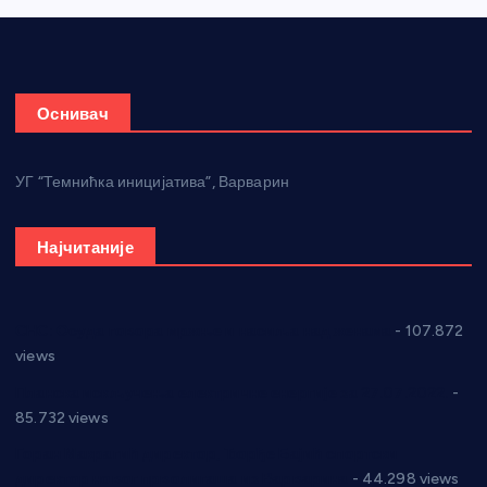
Оснивач
УГ “Темнићка иницијатива”, Варварин
Најчитаније
СНС: Осуда говора мржње и насиља над женама
- 107.872
views
Планска искључења електричне енергије за 27.07.2022.
-
85.732 views
Горан Макрагић директор, Ђорђе Бајић спортски
директор новог прволигаша из Варварина
- 44.298 views