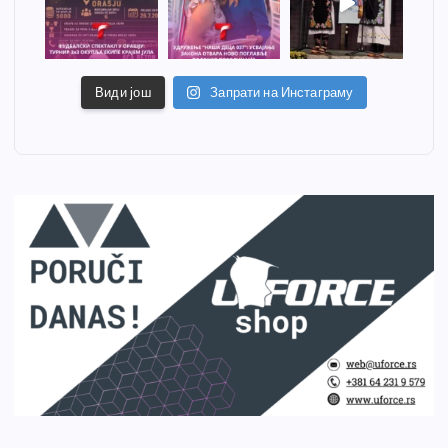
Види још
Запрати на Инстаграму