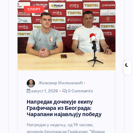
o
er
p
k
СПОРТ
Живомир Миленковић
август 1, 2026
0 Comments
Напредак дочекује екипу
Графичара из Београда:
Чарапани најављују победу
Напредак у недељу, од 19 часова,
дочекује београдски Графичар. “Момци