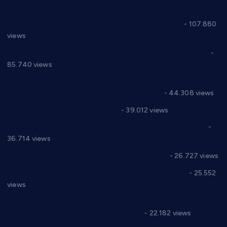
СНС: Осуда говора мржње и насиља над женама
- 107.880
views
Планска искључења електричне енергије за 27.07.2022.
-
85.740 views
Горан Макрагић директор, Ђорђе Бајић спортски
директор новог прволигаша из Варварина
- 44.308 views
Цене на крушевачким пијацама
- 39.012 views
Планска искључења електричне енергије за 19.05.2021.
-
36.714 views
Реконструкција хотела “Плажа” у Варварину
- 26.727 views
Апел за помоћ породици Марковић из Варварина
- 25.552
views
Саопштење и демант Дома здравља “Др Властимир
Годић” на текст који кружи фејсбуком
- 22.182 views