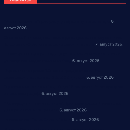
“Долина Бачине” кренула у уређење кутка за младе
8.
август 2026.
Општина Ћићевац наставља да подржава предузетнике:
10 нових субвенција за самозапошљавање
7. август 2026.
Вражогрнци чувају традицију: “Михољски сусрети села”
уз спортска надметања и забаву
6. август 2026.
Варварин подржао 25 нових предузетника: За
самозапошљавање по 380.000 динара
6. август 2026.
“Трстеник на Морави” од 10. до 16. августа: Богат програм
за све генерације
6. август 2026.
“Да се ради и гради по твом”: Трстеник улаже 4 милиона
динара у пројекте грађана
6. август 2026.
In memoriam: Тања Вилотијевић
6. август 2026.
Даница Петровић оживљава лик и дело Десанке