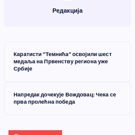
Редакција
К
Каратисти “Темнића” освојили шест
р
медаља на Првенству региона уже
Србије
е
т
Напредак дочекује Вождовац: Чека се
прва пролећна победа
а
њ