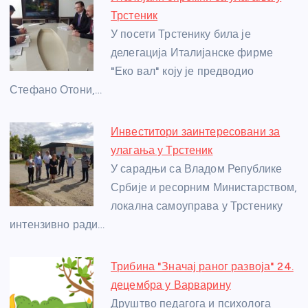
b
n
A
g
st
Трстеник
o
g
p
e
У посети Трстенику била је
o
er
p
делегација Италијанске фирме
"Еко вал" коју је предводио
k
Стефано Отони,…
Инвеститори заинтересовани за
улагања у Трстеник
У сарадњи са Владом Републике
Србије и ресорним Министарством,
локална самоуправа у Трстенику
интензивно ради…
Трибина "Значај раног развоја" 24.
децембра у Варварину
Друштво педагога и психолога