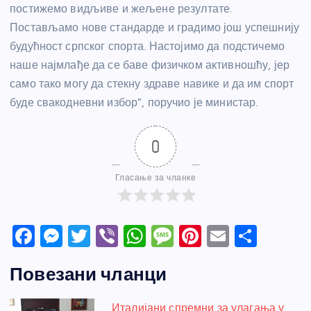
постижемо видљиве и жељене резултате.
Постављамо нове стандарде и градимо још успешнију
будућност српског спорта. Настојимо да подстичемо
наше најмлађе да се баве физичком активношћу, јер
само тако могу да стекну здраве навике и да им спорт
буде свакодневни избор”, поручио је министар.
0
Гласање за чланке
F
M
T
Vi
W
M
Pi
E
S
a
e
w
b
h
e
nt
m
h
Повезани чланци
c
ss
itt
er
at
ss
er
ail
ar
e
e
er
s
a
e
e
Италијани спремни за улагања у