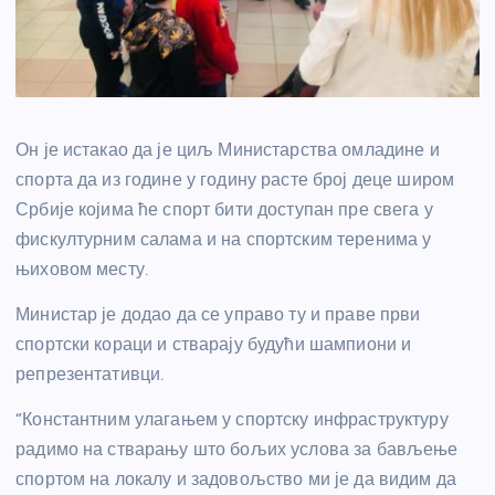
Он је истакао да је циљ Министарства омладине и
спорта да из године у годину расте број деце широм
Србије којима ће спорт бити доступан пре свега у
фискултурним салама и на спортским теренима у
њиховом месту.
Министар је додао да се управо ту и праве први
спортски кораци и стварају будући шампиони и
репрезентативци.
“Константним улагањем у спортску инфраструктуру
радимо на стварању што бољих услова за бављење
спортом на локалу и задовољство ми је да видим да