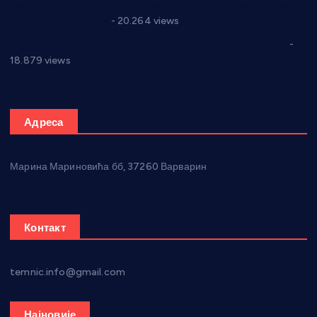
Јелена Вујић-Обрадовић представник Александровца у
Парламенту Србије
- 20.264 views
Откривена илегална штампарија новца код Варварина
-
18.879 views
Адреса
Марина Мариновића бб, 37260 Варварин
Контакт
temnic.info@gmail.com
Најновије