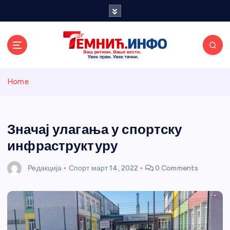
S
k
i
p
t
o
Темнићки
c
Home
o
n
информативн
t
e
Значај улагања у спортску
и портал
n
инфраструктуру
t
Редакција
Спорт
март 14, 2022
0 Comments