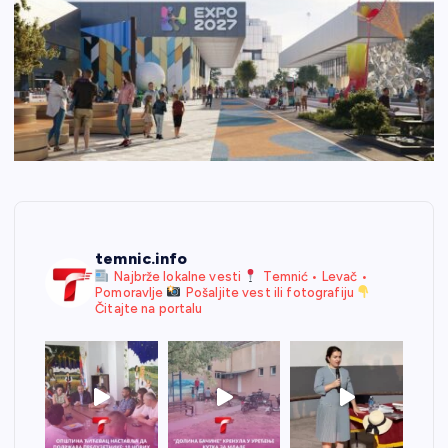
temnic.info
Najbrže lokalne vesti
Temnić • Levač •
Pomoravlje
Pošaljite vest ili fotografiju
Čitajte na portalu