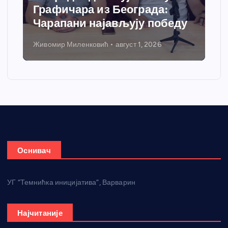
Графичара из Београда:
Чарапани најављују победу
Живомир Миленковић
август 1, 2026
Оснивач
УГ “Темнићка иницијатива”, Варварин
Најчитаније