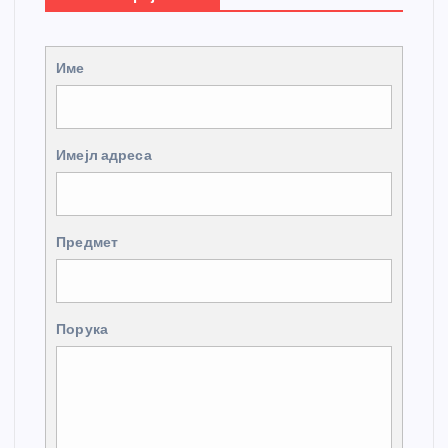
Име
Имејл адреса
Предмет
Порука