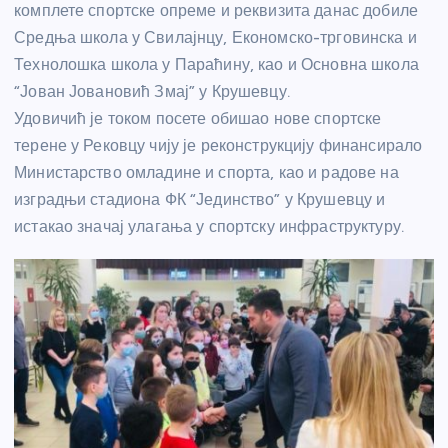
комплете спортске опреме и реквизита данас добиле
Средња школа у Свилајнцу, Економско-трговинска и
Технолошка школа у Параћину, као и Основна школа
“Јован Јовановић Змај” у Крушевцу.
Удовичић је током посете обишао нове спортске
терене у Рековцу чију је реконструкцију финансирало
Министарство омладине и спорта, као и радове на
изградњи стадиона ФК “Јединство” у Крушевцу и
истакао значај улагања у спортску инфраструктуру.