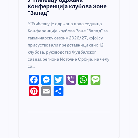
Конференција клубова Зоне
“Запад”
У Ћићевцу је одржана прва седница
Конференције клубова Зоне “Запад” за
такмичарску сезону 2026/27, којој су
присуствовали представници свих 12
клубова, руководство Фудбалског
савеза региона Источне Србије, на челу
са…
F
M
T
Vi
W
M
a
e
w
b
h
e
Pi
E
S
c
ss
itt
er
at
ss
nt
m
h
e
e
er
s
a
er
ail
ar
b
n
A
g
e
e
o
g
p
e
st