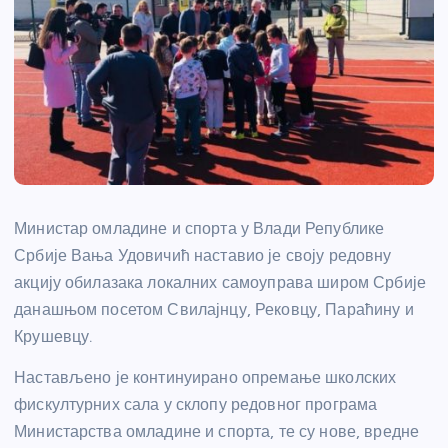
Министар омладине и спорта у Влади Републике
Србије Вања Удовичић наставио је своју редовну
акцију обилазака локалних самоуправа широм Србије
данашњом посетом Свилајнцу, Рековцу, Параћину и
Крушевцу.
Настављено је континуирано опремање школских
фискултурних сала у склопу редовног програма
Министарства омладине и спорта, те су нове, вредне