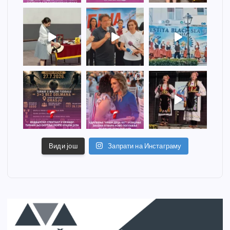
Види још
Запрати на Инстаграму