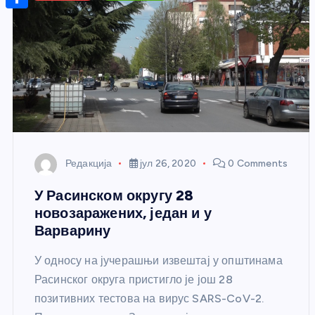
r
s
n
m
A
S
a
t
a
p
h
g
e
i
p
a
e
r
l
r
e
e
s
t
Редакција
јул 26, 2020
0 Comments
У Расинском округу 28
новозаражених, један и у
Варварину
У односу на јучерашњи извештај у општинама
Расинског округа пристигло је још 28
позитивних тестова на вирус SARS-CoV-2.