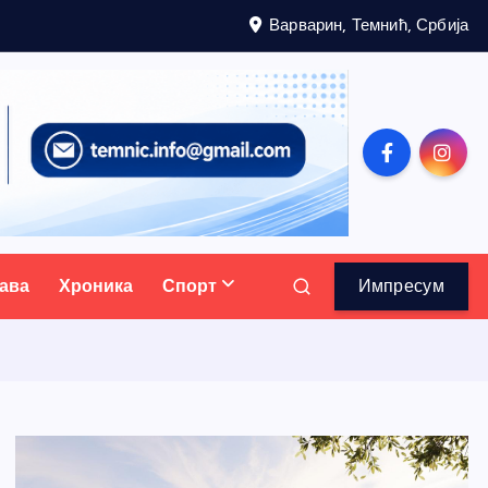
Варварин, Темнић, Србија
ава
Хроника
Спорт
Импресум