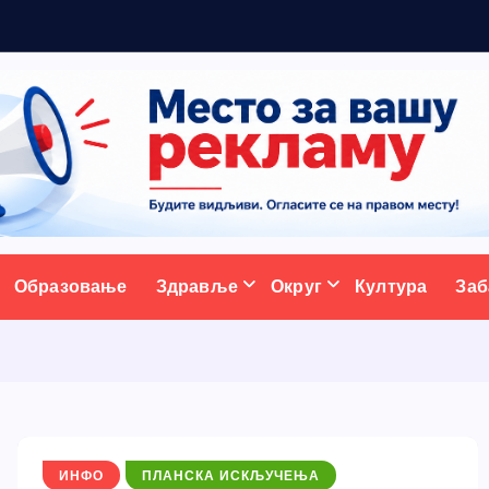
ативни портал
Образовање
Здравље
Округ
Култура
Заб
ИНФО
ПЛАНСКА ИСКЉУЧЕЊА