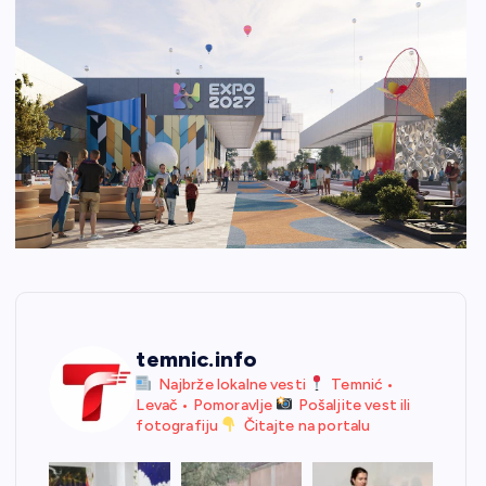
temnic.info
Najbrže lokalne vesti
Temnić •
Levač • Pomoravlje
Pošaljite vest ili
fotografiju
Čitajte na portalu