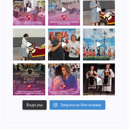
Види још
Запрати на Инстаграму