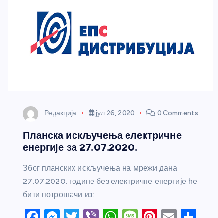
Редакција
јул 26, 2020
0 Comments
Планска искључења електричне
енергије за 27.07.2020.
Због планских искључења на мрежи дана
27.07.2020. године без електричне енергије ће
бити потрошачи из:
F
M
T
Vi
W
M
Pi
E
S