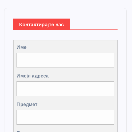
Контактирајте нас
Име
Имејл адреса
Предмет