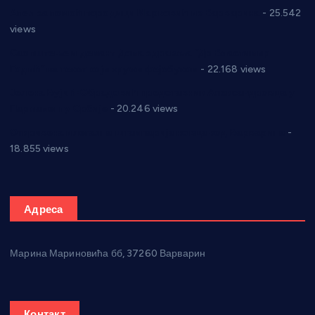
Апел за помоћ породици Марковић из Варварина
- 25.542
views
Саопштење и демант Дома здравља “Др Властимир
Годић” на текст који кружи фејсбуком
- 22.168 views
Јелена Вујић-Обрадовић представник Александровца у
Парламенту Србије
- 20.246 views
Откривена илегална штампарија новца код Варварина
-
18.855 views
Адреса
Марина Мариновића бб, 37260 Варварин
Контакт