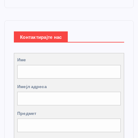
Контактирајте нас
Име
Имејл адреса
Предмет