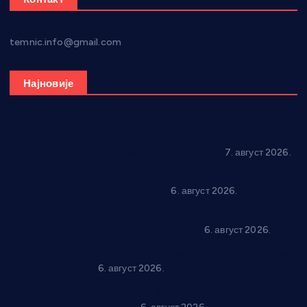
temnic.info@gmail.com
Најновије
Општина Ћићевац наставља да подржава предузетнике:
10 нових субвенција за самозапошљавање
7. август 2026.
Вражогрнци чувају традицију: “Михољски сусрети села”
уз спортска надметања и забаву
6. август 2026.
Варварин подржао 25 нових предузетника: За
самозапошљавање по 380.000 динара
6. август 2026.
“Трстеник на Морави” од 10. до 16. августа: Богат програм
за све генерације
6. август 2026.
“Да се ради и гради по твом”: Трстеник улаже 4 милиона