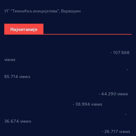
УГ “Темнићка иницијатива”, Варварин
Најчитаније
СНС: Осуда говора мржње и насиља над женама
- 107.868
views
Планска искључења електричне енергије за 27.07.2022.
-
85.714 views
Горан Макрагић директор, Ђорђе Бајић спортски
директор новог прволигаша из Варварина
- 44.290 views
Цене на крушевачким пијацама
- 38.994 views
Планска искључења електричне енергије за 19.05.2021.
-
36.674 views
Реконструкција хотела “Плажа” у Варварину
- 26.717 views