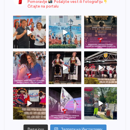
Pomoravlje
Pošaljite vest ili fotografiju
Čitajte na portalu
Види још
Запрати на Инстаграму