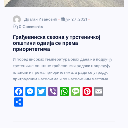
Драган Ивановић
јун 27, 2021
0 Comments
Грађевинска сезона у трстеничкој
општини одвија се према
приоритетима
И поред високих температура ових дана на подручју
трстеничке општине грађевински радови напредују
плански и према приоритетима, а ради се у граду,
приградским насељима и по насељеним местима.
F
M
T
Vi
W
M
Pi
E
a
e
w
b
h
e
nt
m
S
c
ss
itt
er
at
ss
er
ail
h
e
e
er
s
a
e
ar