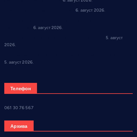
динара у пројекте грађана
6. август 2026.
In memoriam: Тања Вилотијевић
6. август 2026.
Даница Петровић оживљава лик и дело Десанке
Максимовић
6. август 2026.
Александровац спреман за 61. “Жупску бербу”
5. август
2026.
Нова игралишта стижу у Бошњане, Доњи Катун и Парцане
5. август 2026.
Телефон
061 30 76 567
Архива