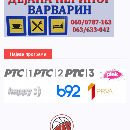
Најава програма