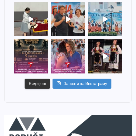
Види још
Запрати на Инстаграму