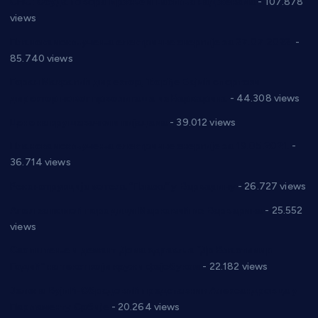
СНС: Осуда говора мржње и насиља над женама
- 107.878
views
Планска искључења електричне енергије за 27.07.2022.
-
85.740 views
Горан Макрагић директор, Ђорђе Бајић спортски
директор новог прволигаша из Варварина
- 44.308 views
Цене на крушевачким пијацама
- 39.012 views
Планска искључења електричне енергије за 19.05.2021.
-
36.714 views
Реконструкција хотела “Плажа” у Варварину
- 26.727 views
Апел за помоћ породици Марковић из Варварина
- 25.552
views
Саопштење и демант Дома здравља “Др Властимир
Годић” на текст који кружи фејсбуком
- 22.182 views
Јелена Вујић-Обрадовић представник Александровца у
Парламенту Србије
- 20.264 views