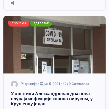
b
n
A
g
st
e
o
g
p
e
o
er
p
k
COVID-19
ЗДРАВЉЕ
Редакција
јун 5, 2021
0 Comments
У општини Александровац два нова
случаја инфекције корона вирусом, у
Крушевцу један