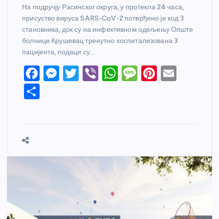
На подручју Расинског округа, у протекла 24 часа,
присуство вируса SARS-CoV-2 потврђено је код 3
становника, док су на инфективном одељењу Опште
болнице Крушевац тренутно хоспитализована 3
пацијента, подаци су…
F
M
T
Vi
W
M
Pi
E
a
e
w
b
h
e
nt
m
S
c
ss
itt
er
at
ss
er
ail
h
e
e
er
s
a
e
ar
b
n
A
g
st
e
o
g
p
e
o
er
p
k