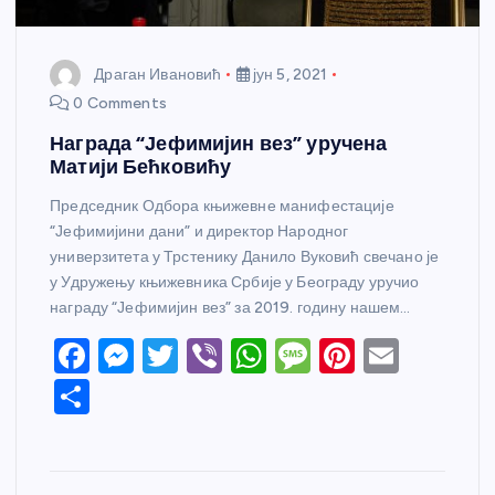
Драган Ивановић
јун 5, 2021
0 Comments
Награда “Јефимијин вез” уручена
Матији Бећковићу
Председник Одбора књижевне манифестације
“Јефимијини дани” и директор Народног
универзитета у Трстенику Данило Вуковић свечано је
у Удружењу књижевника Србије у Београду уручио
награду “Јефимијин вез” за 2019. годину нашем…
F
M
T
Vi
W
M
Pi
E
a
e
w
b
h
e
nt
m
S
c
ss
itt
er
at
ss
er
ail
h
e
e
er
s
a
e
ar