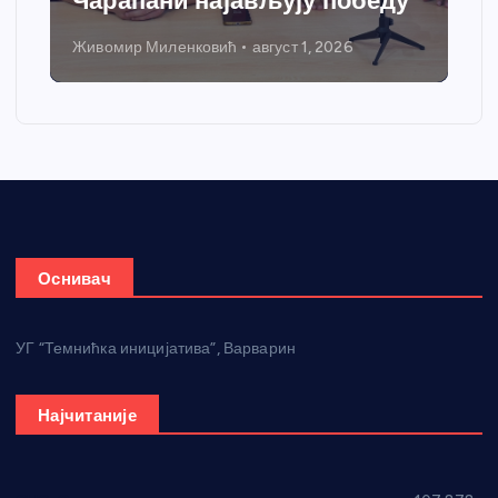
Чарапани најављују победу
Живомир Миленковић
август 1, 2026
Оснивач
УГ “Темнићка иницијатива”, Варварин
Најчитаније