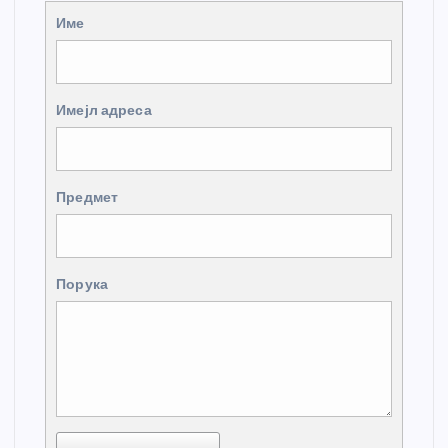
Име
Имејл адреса
Предмет
Порука