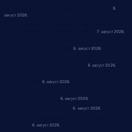
“Долина Бачине” кренула у уређење кутка за младе
8.
август 2026.
Општина Ћићевац наставља да подржава предузетнике:
10 нових субвенција за самозапошљавање
7. август 2026.
Вражогрнци чувају традицију: “Михољски сусрети села”
уз спортска надметања и забаву
6. август 2026.
Варварин подржао 25 нових предузетника: За
самозапошљавање по 380.000 динара
6. август 2026.
“Трстеник на Морави” од 10. до 16. августа: Богат програм
за све генерације
6. август 2026.
“Да се ради и гради по твом”: Трстеник улаже 4 милиона
динара у пројекте грађана
6. август 2026.
In memoriam: Тања Вилотијевић
6. август 2026.
Даница Петровић оживљава лик и дело Десанке
Максимовић
6. август 2026.