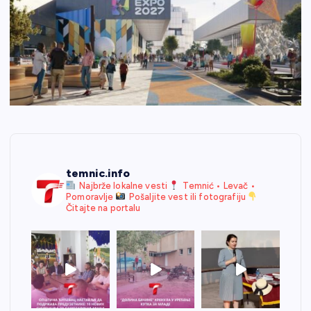
temnic.info
Najbrže lokalne vesti
Temnić • Levač •
Pomoravlje
Pošaljite vest ili fotografiju
Čitajte na portalu