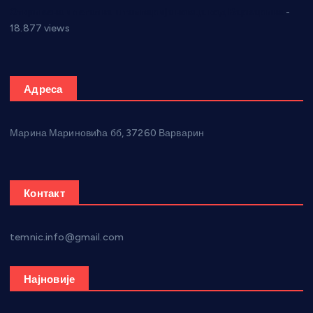
Откривена илегална штампарија новца код Варварина
-
18.877 views
Адреса
Марина Мариновића бб, 37260 Варварин
Контакт
temnic.info@gmail.com
Најновије