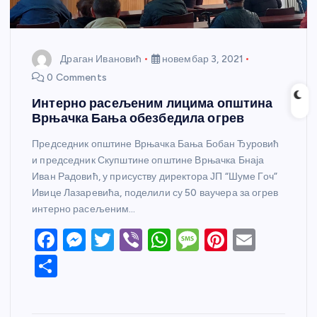
Драган Ивановић
новембар 3, 2021
0 Comments
Интерно расељеним лицима општина
Врњачка Бања обезбедила огрев
Председник општине Врњачка Бања Бобан Ђуровић
и председник Скупштине општине Врњачка Бнаја
Иван Радовић, у присуству директора ЈП “Шуме Гоч”
Ивице Лазаревића, поделили су 50 ваучера за огрев
интерно расељеним…
F
M
T
Vi
W
M
Pi
E
a
e
w
b
h
e
nt
m
S
c
ss
itt
er
at
ss
er
ail
h
e
e
er
s
a
e
ar