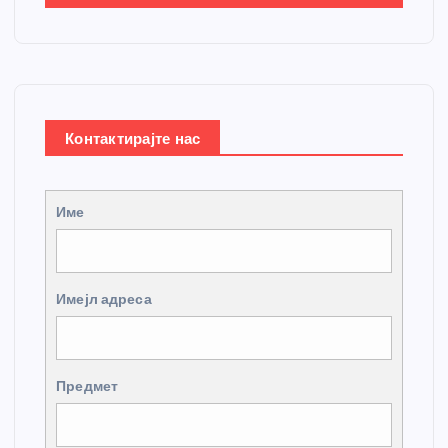
Контактирајте нас
Име
Имејл адреса
Предмет