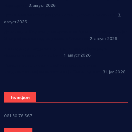
Варварину
3. август 2026.
Трстеничанин освојио јубиларни циклус “Слагалице”
3.
август 2026.
Делегација Крушевца на прослави Дана Липецка у Русији:
Унапређење сарадње у свим областима
2. август 2026.
Напредак дочекује екипу Графичара из Београда:
Чарапани најављују победу
1. август 2026.
Ражањ промовисао домаћу производњу на
традиционалној манифестацији “Дани купине”
31. јул 2026.
Телефон
061 30 76 567