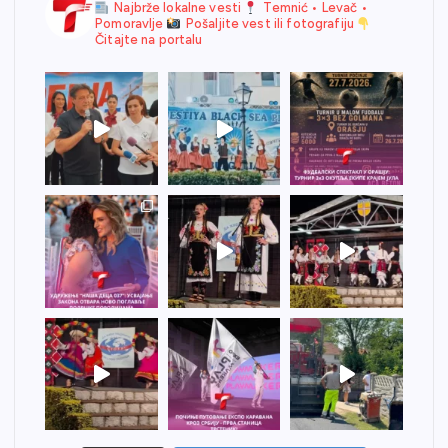
Najbrže lokalne vesti
Temnić • Levač •
Pomoravlje
Pošaljite vest ili fotografiju
Čitajte na portalu