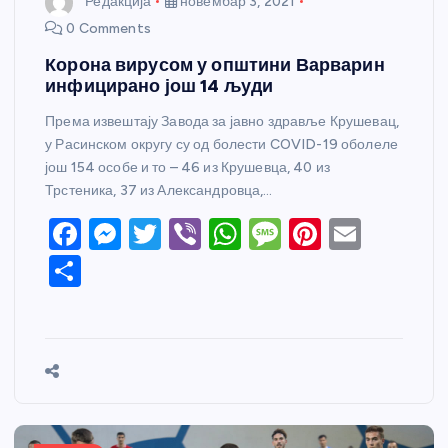
Редакција
новембар 3, 2021
0 Comments
Корона вирусом у општини Варварин
инфицирано још 14 људи
Према извештају Завода за јавно здравље Крушевац,
у Расинском округу су од болести COVID-19 оболеле
још 154 особе и то – 46 из Крушевца, 40 из
Трстеника, 37 из Александровца,…
F
M
T
Vi
W
M
Pi
E
a
e
w
b
h
e
nt
m
S
c
ss
itt
er
at
ss
er
ail
h
e
e
er
s
a
e
ar
b
n
A
g
st
e
o
g
p
e
o
er
p