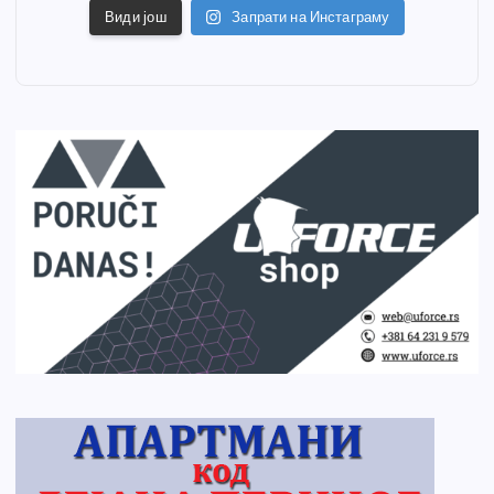
Види још
Запрати на Инстаграму