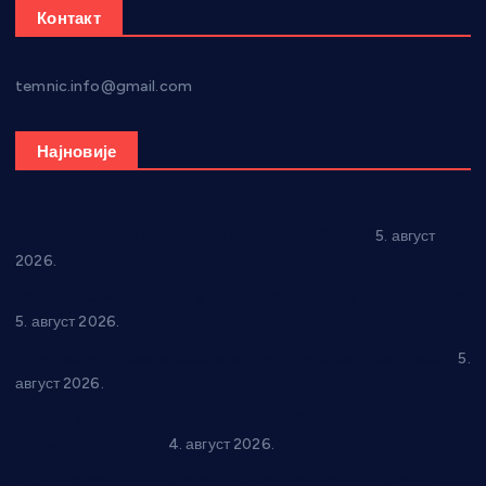
Контакт
temnic.info@gmail.com
Најновије
Александровац спреман за 61. “Жупску бербу”
5. август
2026.
Нова игралишта стижу у Бошњане, Доњи Катун и Парцане
5. август 2026.
У Ћићевцу одржана Конференција клубова Зоне “Запад”
5.
август 2026.
Четири учионице у старом делу ОШ “Јован Курсула”
добијају ново рухо
4. август 2026.
Књижевност, музика, спорт и уметност током августа у