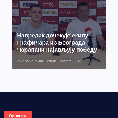
Напредак дочекује екипу
Графичара из Београда:
Чарапани најављују победу
Живомир Миленковић
август 1, 2026
Оснивач