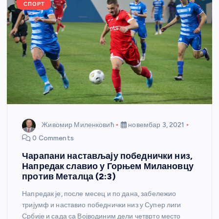
k
СПОРТ
Живомир Миленковић
новембар 3, 2021
0 Comments
Чарапани настављају победнички низ,
Напредак славио у Горњем Милановцу
против Металца (2:3)
Напредак је, после месец и по дана, забележио
тријумф и наставио победнички низ у Супер лиги
Србије и сада са Војводиним дели четврто место