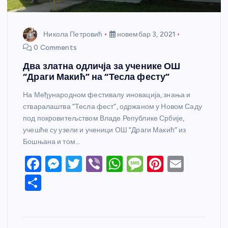
Никола Петровић
новембар 3, 2021
0 Comments
Два златна одличја за ученике ОШ
“Драги Макић” на “Тесла фесту”
На Међународном фестивалу иновација, знања и
стваралаштва “Тесла фест”, одржаном у Новом Саду
под покровитељством Владе Републике Србије,
учешће су узели и ученици ОШ “Драги Макић” из
Бошњана и том…
F
M
T
Vi
W
M
Pi
E
a
e
w
b
h
e
nt
m
S
c
ss
itt
er
at
ss
er
ail
h
e
e
er
s
a
e
ar