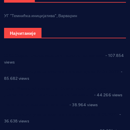
УГ “Темнићка иницијатива”, Варварин
Најчитаније
СНС: Осуда говора мржње и насиља над женама
- 107.854
views
Планска искључења електричне енергије за 27.07.2022.
-
85.682 views
Горан Макрагић директор, Ђорђе Бајић спортски
директор новог прволигаша из Варварина
- 44.266 views
Цене на крушевачким пијацама
- 38.964 views
Планска искључења електричне енергије за 19.05.2021.
-
36.638 views