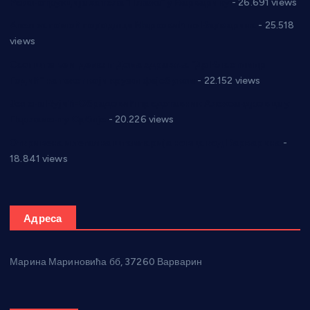
Реконструкција хотела “Плажа” у Варварину
- 26.691 views
Апел за помоћ породици Марковић из Варварина
- 25.518
views
Саопштење и демант Дома здравља “Др Властимир
Годић” на текст који кружи фејсбуком
- 22.152 views
Јелена Вујић-Обрадовић представник Александровца у
Парламенту Србије
- 20.226 views
Откривена илегална штампарија новца код Варварина
-
18.841 views
Адреса
Марина Мариновића бб, 37260 Варварин