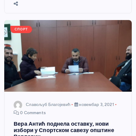
b
n
A
g
st
e
o
g
p
e
o
er
p
k
СПОРТ
Славољуб Благојевић
новембар 3, 2021
0 Comments
Вера Антић поднела оставку, нови
избори у Спортском савезу општине