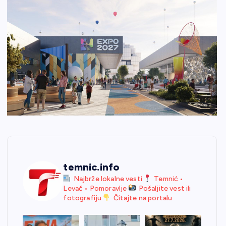
temnic.info
Najbrže lokalne vesti
Temnić •
Levač • Pomoravlje
Pošaljite vest ili
fotografiju
Čitajte na portalu