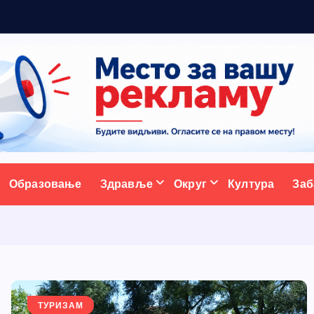
ативни портал
Образовање
Здравље
Округ
Култура
Заб
ТУРИЗАМ