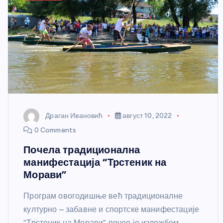
Драган Ивановић
август 10, 2022
0 Comments
Почела традиционална
манифестација “Трстеник на
Морави”
Програм овогодишње већ традиционалне
културно – забавне и спортске манифестације
“Трстеник на Морави” почео је изложбом