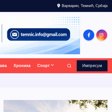
Варварин, Темнић, Србија
ава
Хроника
Спорт
Импресум