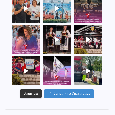
Види још
Запрати на Инстаграму