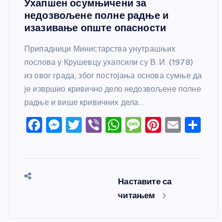
Ухапшен осумњичени за
недозвољене полне радње и
изазивање опште опасности
Припадници Министарства унутрашњих
послова у Крушевцу ухапсили су В. И. (1978)
из овог града, због постојања основа сумње да
је извршио кривично дело недозвољене полне
радње и више кривичних дела…
F
M
T
Vi
W
M
Pi
E
S
a
e
w
b
h
e
nt
m
h
c
ss
itt
er
at
ss
er
ail
ar
e
e
er
s
a
e
e
Наставите са
b
n
A
g
st
читањем
o
g
p
e
o
er
p