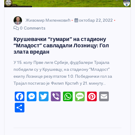
Живомир Миленковић
октобар 22, 2022
0 Comments
Крушевачки “гумари” на стадиону
“Младост” савладали Лозницу: Гол
злата вредан
У 15. колу Прве лиге Србије, фудбалери Трајала
победили су у Крушевцу, на стадиону “Младост”
екипу Лознице резултатом 1:0. Победнички гол за
Трајал постигао је Филип Крстић у 21. минуту…
F
M
T
Vi
W
M
Pi
E
a
e
w
b
h
e
nt
m
S
c
ss
itt
er
at
ss
er
ail
h
e
e
er
s
a
e
ar