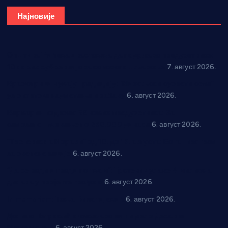
Најновије
Општина Ћићевац наставља да подржава предузетнике:
10 нових субвенција за самозапошљавање
7. август 2026.
Вражогрнци чувају традицију: “Михољски сусрети села”
уз спортска надметања и забаву
6. август 2026.
Варварин подржао 25 нових предузетника: За
самозапошљавање по 380.000 динара
6. август 2026.
“Трстеник на Морави” од 10. до 16. августа: Богат програм
за све генерације
6. август 2026.
“Да се ради и гради по твом”: Трстеник улаже 4 милиона
динара у пројекте грађана
6. август 2026.
In memoriam: Тања Вилотијевић
6. август 2026.
Даница Петровић оживљава лик и дело Десанке
Максимовић
6. август 2026.