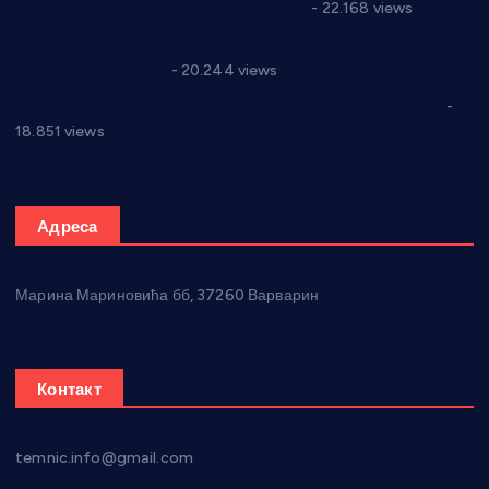
Годић” на текст који кружи фејсбуком
- 22.168 views
Јелена Вујић-Обрадовић представник Александровца у
Парламенту Србије
- 20.244 views
Откривена илегална штампарија новца код Варварина
-
18.851 views
Адреса
Марина Мариновића бб, 37260 Варварин
Контакт
temnic.info@gmail.com