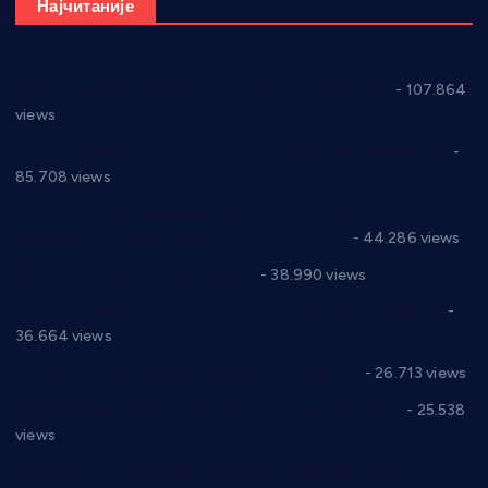
Најчитаније
СНС: Осуда говора мржње и насиља над женама
- 107.864
views
Планска искључења електричне енергије за 27.07.2022.
-
85.708 views
Горан Макрагић директор, Ђорђе Бајић спортски
директор новог прволигаша из Варварина
- 44.286 views
Цене на крушевачким пијацама
- 38.990 views
Планска искључења електричне енергије за 19.05.2021.
-
36.664 views
Реконструкција хотела “Плажа” у Варварину
- 26.713 views
Апел за помоћ породици Марковић из Варварина
- 25.538
views
Саопштење и демант Дома здравља “Др Властимир