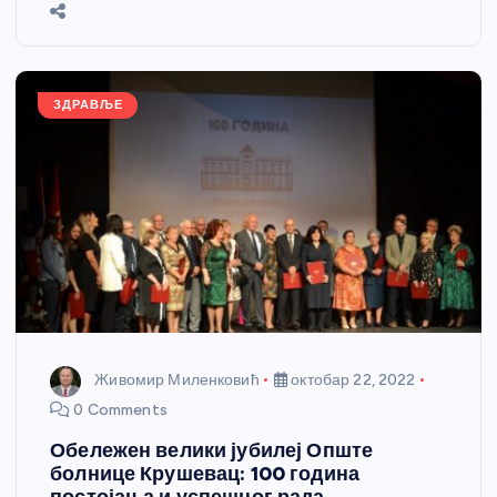
b
n
A
g
st
e
o
g
p
e
o
er
p
k
ЗДРАВЉЕ
Живомир Миленковић
октобар 22, 2022
0 Comments
Обележен велики јубилеј Опште
болнице Крушевац: 100 година
постојања и успешног рада