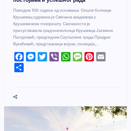
Поводом 100 година од оснивања Опште болнице
Крушевац одржана је Свечана академија у
Крушевачком позоришту. Свечаности је
присуствовала градоначелница Крушевца Јасмина
Палуровић, председник Скупштине града Предраг
Вукићевић, представници војске, полиције,…
F
M
T
Vi
W
M
Pi
E
a
e
w
b
h
e
nt
m
S
c
ss
itt
er
at
ss
er
ail
h
e
e
er
s
a
e
ar
b
n
A
g
st
e
o
g
p
e
o
er
p
k