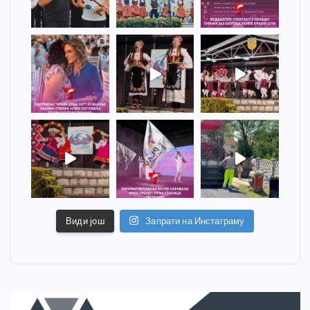
Види још
Запрати на Инстаграму