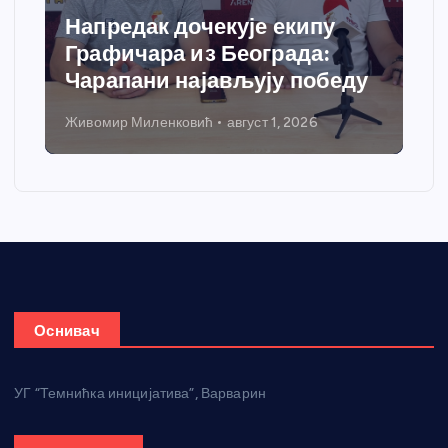
Напредак дочекује екипу
Графичара из Београда:
Чарапани најављују победу
Живомир Миленковић
август 1, 2026
Оснивач
УГ “Темнићка иницијатива”, Варварин