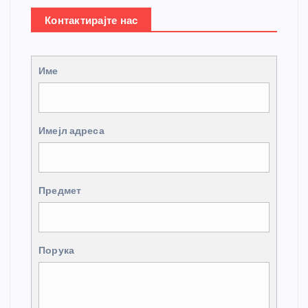
Контактирајте нас
Име
Имејл адреса
Предмет
Порука