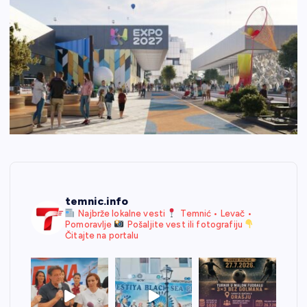
temnic.info
Najbrže lokalne vesti
Temnić • Levač •
Pomoravlje
Pošaljite vest ili fotografiju
Čitajte na portalu