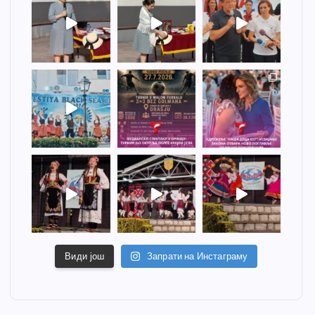
Види још
Запрати на Инстаграму