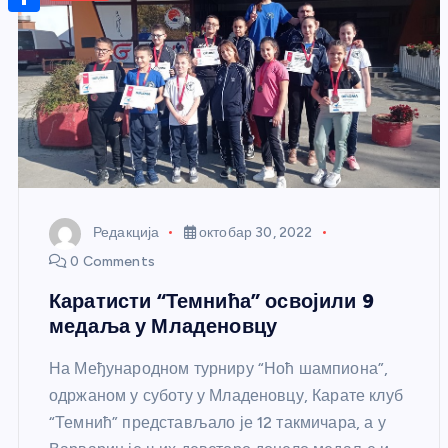
r
s
n
m
A
S
a
t
a
p
h
g
e
i
p
a
e
r
l
r
e
e
s
t
Редакција
октобар 30, 2022
0 Comments
Каратисти “Темнића” освојили 9
медаља у Младеновцу
На Међународном турниру “Ноћ шампиона”,
одржаном у суботу у Младеновцу, Карате клуб
“Темнић” представљало је 12 такмичара, а у