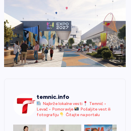
temnic.info
Najbrže lokalne vesti
Temnić •
Levač • Pomoravlje
Pošaljite vest ili
fotografiju
Čitajte na portalu