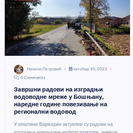
Никола Петровић
октобар 30, 2022
0 Comments
Завршни радови на изградњи
водоводне мреже у Бошњану,
наредне године повезивање на
регионални водовод
У општини Варварин актуелни су радови на
изградњи комуналне инфраструктуре, очекује