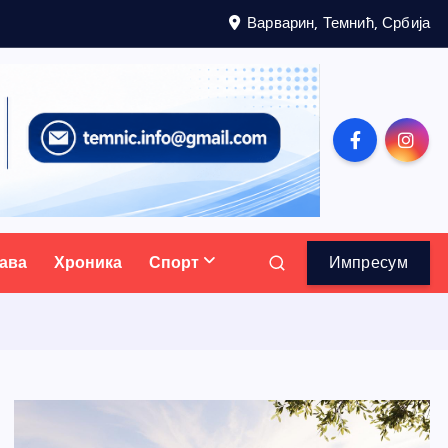
Варварин, Темнић, Србија
ава
Хроника
Спорт
Импресум