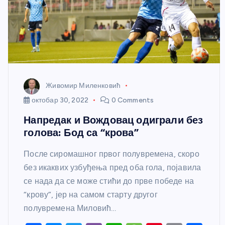
Живомир Миленковић
октобар 30, 2022
0 Comments
Напредак и Вождовац одиграли без
голова: Бод са “крова”
После сиромашног првог полувремена, скоро
без икаквих узбуђења пред оба гола, појавила
се нада да се може стићи до прве победе на
“крову”, јер на самом старту другог
полувремена Миловић…