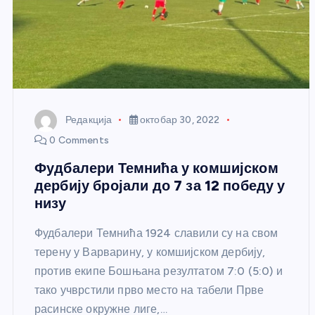
Редакција
октобар 30, 2022
0 Comments
Фудбалери Темнића у комшијском
дербију бројали до 7 за 12 победу у
низу
Фудбалери Темнића 1924 славили су на свом
терену у Варварину, у комшијском дербију,
против екипе Бошњана резултатом 7:0 (5:0) и
тако учврстили прво место на табели Прве
расинске окружне лиге,…