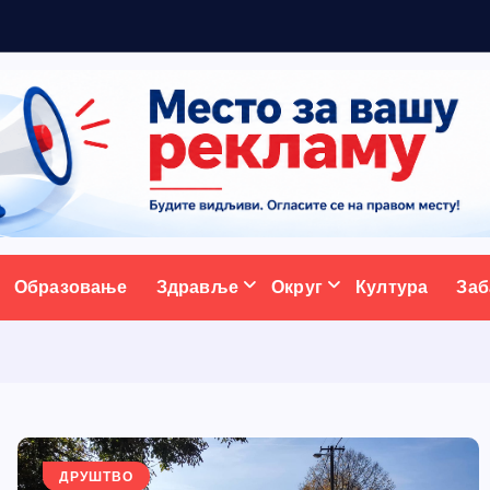
ативни портал
Образовање
Здравље
Округ
Култура
Заб
ДРУШТВО