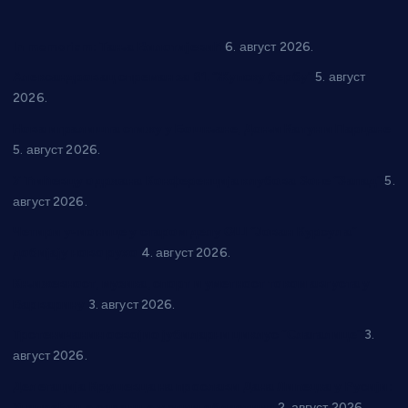
In memoriam: Тања Вилотијевић
6. август 2026.
Александровац спреман за 61. “Жупску бербу”
5. август
2026.
Нова игралишта стижу у Бошњане, Доњи Катун и Парцане
5. август 2026.
У Ћићевцу одржана Конференција клубова Зоне “Запад”
5.
август 2026.
Четири учионице у старом делу ОШ “Јован Курсула”
добијају ново рухо
4. август 2026.
Књижевност, музика, спорт и уметност током августа у
Варварину
3. август 2026.
Трстеничанин освојио јубиларни циклус “Слагалице”
3.
август 2026.
Делегација Крушевца на прослави Дана Липецка у Русији:
Унапређење сарадње у свим областима
2. август 2026.