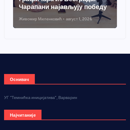
Чарапани најављују победу
Живомир Миленковић
август 1, 2026
Оснивач
УГ “Темнићка иницијатива”, Варварин
Најчитаније