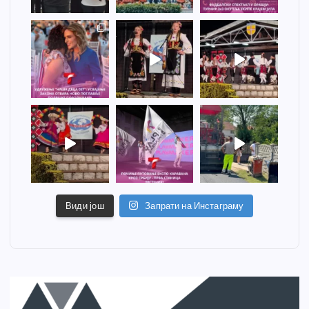
Види још
Запрати на Инстаграму