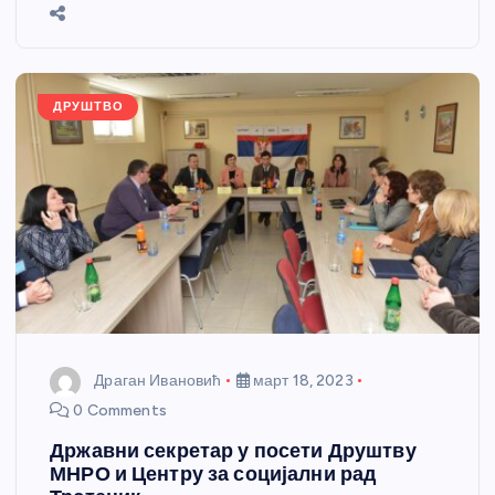
b
n
A
g
st
e
o
g
p
e
o
er
p
k
ДРУШТВО
Драган Ивановић
март 18, 2023
0 Comments
Државни секретар у посети Друштву
МНРО и Центру за социјални рад