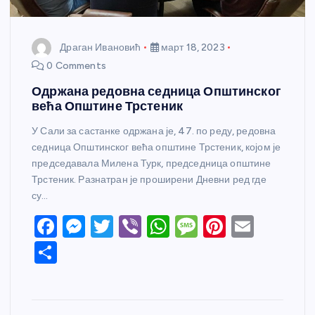
Драган Ивановић
март 18, 2023
0 Comments
Одржана редовна седница Општинског
већа Општине Трстеник
У Сали за састанке одржана је, 47. по реду, редовна
седница Општинског већа општине Трстеник, којом је
председавала Милена Турк, председница општине
Трстеник. Разнатран је проширени Дневни ред где
су…
F
M
T
Vi
W
M
Pi
E
a
e
w
b
h
e
nt
m
S
c
ss
itt
er
at
ss
er
ail
h
e
e
er
s
a
e
ar