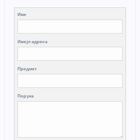
Име
Имејл адреса
Предмет
Порука