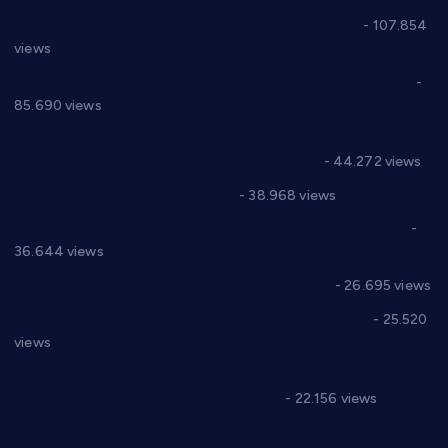
СНС: Осуда говора мржње и насиља над женама
- 107.854
views
Планска искључења електричне енергије за 27.07.2022.
-
85.690 views
Горан Макрагић директор, Ђорђе Бајић спортски
директор новог прволигаша из Варварина
- 44.272 views
Цене на крушевачким пијацама
- 38.968 views
Планска искључења електричне енергије за 19.05.2021.
-
36.644 views
Реконструкција хотела “Плажа” у Варварину
- 26.695 views
Апел за помоћ породици Марковић из Варварина
- 25.520
views
Саопштење и демант Дома здравља “Др Властимир
Годић” на текст који кружи фејсбуком
- 22.156 views
Јелена Вујић-Обрадовић представник Александровца у