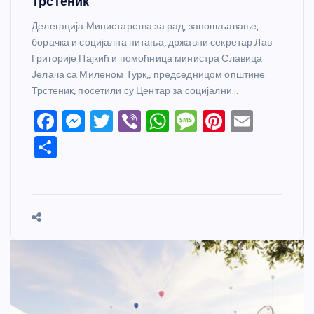
Трстеник
Делегација Министарства за рад, запошљавање,
борачка и социјална питања, државни секретар Лав
Григорије Пајкић и помоћница министра Славица
Јелача са Миленом Турк,, председницом општине
Трстеник, посетили су Центар за социјални…
F
M
T
Vi
W
M
Pi
E
a
e
w
b
h
e
nt
m
S
c
ss
itt
er
at
ss
er
ail
h
e
e
er
s
a
e
ar
b
n
A
g
st
e
o
g
p
e
o
er
p
k