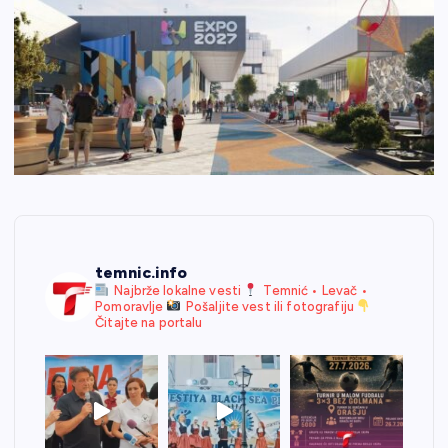
temnic.info
Najbrže lokalne vesti
Temnić • Levač •
Pomoravlje
Pošaljite vest ili fotografiju
Čitajte na portalu