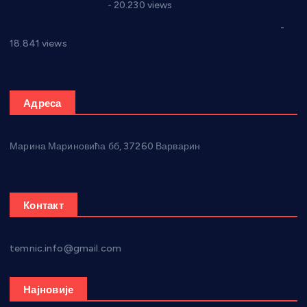
Парламенту Србије
- 20.230 views
Откривена илегална штампарија новца код Варварина
-
18.841 views
Адреса
Марина Мариновића бб, 37260 Варварин
Контакт
temnic.info@gmail.com
Најновије