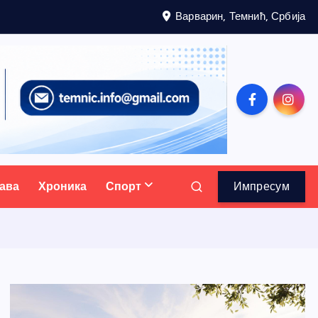
Варварин, Темнић, Србија
ава
Хроника
Спорт
Импресум