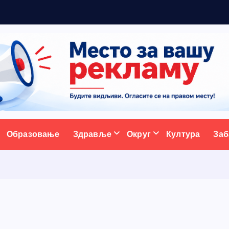
ативни портал
Образовање
Здравље
Округ
Култура
Заб