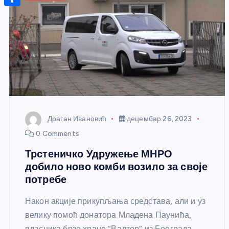
r
s
n
m
A
S
a
t
a
p
h
g
e
i
p
a
e
r
l
r
e
e
s
t
Драган Ивановић
децембар 26, 2023
0 Comments
Трстеничко Удружење МНРО
добило ново комби возило за своје
потребе
Након акције прикупљања средстава, али и уз
велику помоћ донатора Младена Паунића,
власника брзе хране “Валтер” из Београда,