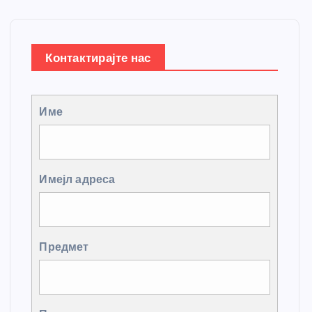
Контактирајте нас
Име
Имејл адреса
Предмет