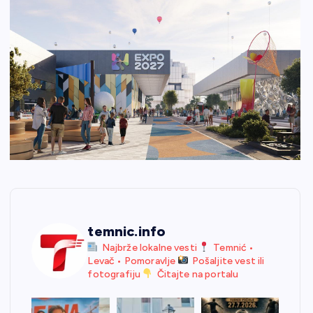
temnic.info
Najbrže lokalne vesti
Temnić •
Levač • Pomoravlje
Pošaljite vest ili
fotografiju
Čitajte na portalu