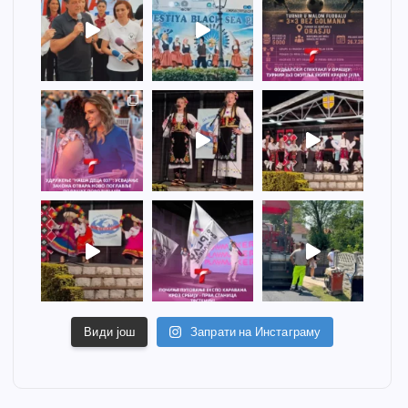
Види још
Запрати на Инстаграму