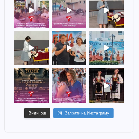
Види још
Запрати на Инстаграму