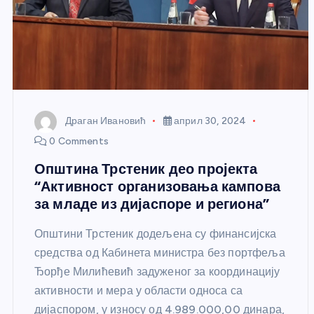
Драган Ивановић
април 30, 2024
0 Comments
Општина Трстеник део пројекта
“Активност организовања кампова
за младе из дијаспоре и региона”
Општини Трстеник додељена су финансијска
средства од Кабинета министра без портфеља
Ђорђе Милићевић задуженог за координацију
активности и мера у области односа са
дијаспором, у износу од 4.989.000,00 динара,