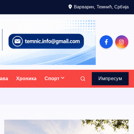
Варварин, Темнић, Србија
ава
Хроника
Спорт
Импресум