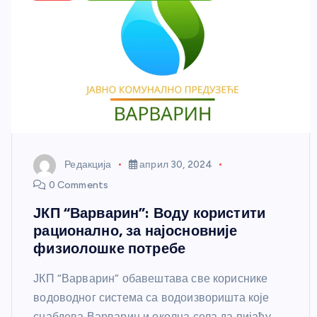
Редакција
април 30, 2024
0 Comments
ЈКП “Варварин”: Воду користити
рационално, за најосновније
физиолошке потребе
ЈКП “Варварин” обавештава све кориснике
водоводног система са водоизворишта које
снабдева Варварин и околна села да пијаћу