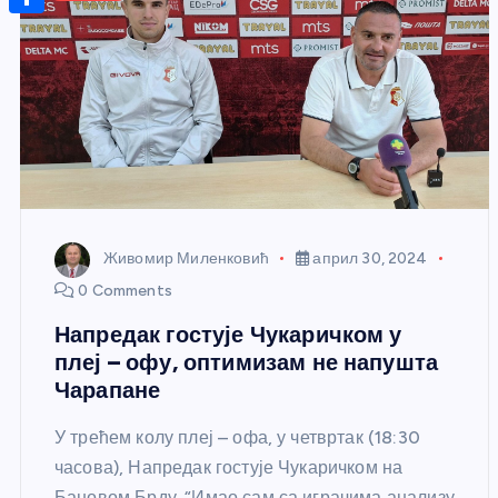
r
s
n
m
A
S
a
t
a
p
h
g
e
i
p
a
e
r
l
r
e
e
s
t
Живомир Миленковић
април 30, 2024
0 Comments
Напредак гостује Чукаричком у
плеј – офу, оптимизам не напушта
Чарапане
У трећем колу плеј – офа, у четвртак (18:30
часова), Напредак гостује Чукаричком на
Бановом Брду. “Имао сам са играчима анализу