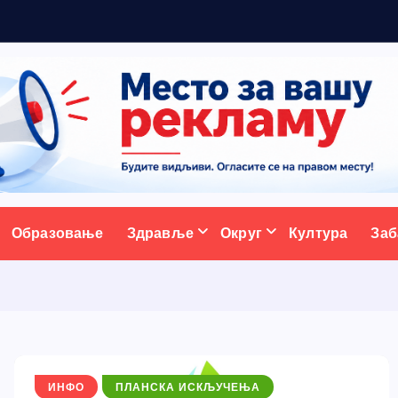
а
ативни портал
Образовање
Здравље
Округ
Култура
Заб
ИНФО
ПЛАНСКА ИСКЉУЧЕЊА