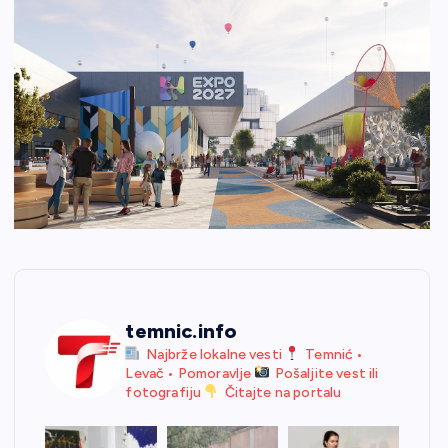
temnic.info
Najbrže lokalne vesti
Temnić •
Levač • Pomoravlje
Pošaljite vest ili
fotografiju
Čitajte na portalu