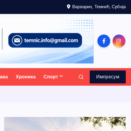
Варварин, Темнић, Србија
ава
Хроника
Спорт
Импресум