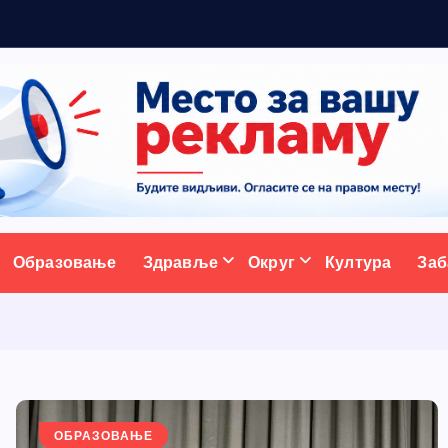
ативни портал
Образовање
Здравље
Округ
Култура
Заб
ОБРАЗОВАЊЕ