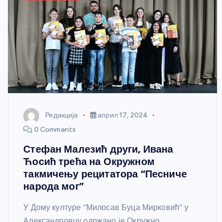
Редакција
април 17, 2024
0 Comments
Стефан Малезић други, Ивана
Ћосић трећа на Окружном
такмичењу рецитатора “Песниче
народа мог”
У Дому културе “Милосав Буца Мирковић” у
Александровцу одржано је Окружно