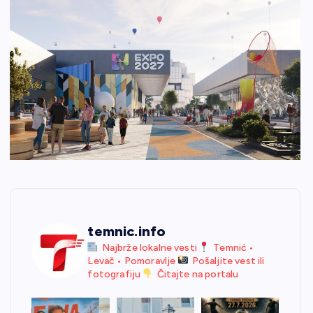
temnic.info
Najbrže lokalne vesti
Temnić •
Levač • Pomoravlje
Pošaljite vest ili
fotografiju
Čitajte na portalu