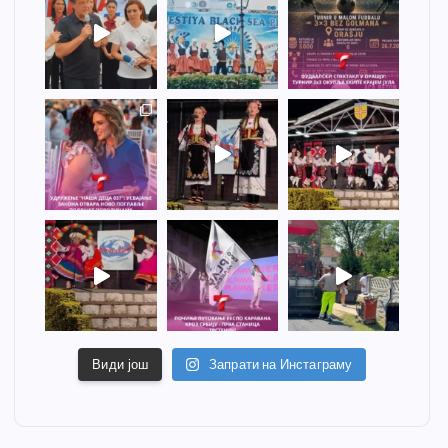
Види још
Запрати на Инстаграму