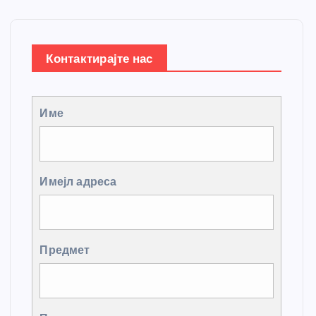
Контактирајте нас
Име
Имејл адреса
Предмет