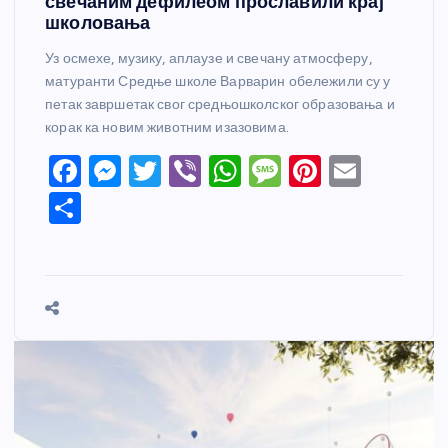
свечаним дефилеом прославили крај
школовања
Уз осмехе, музику, аплаузе и свечану атмосферу,
матуранти Средње школе Варварин обележили су у
петак завршетак свог средњошколског образовања и
корак ка новим животним изазовима.
F
M
T
Vi
W
M
Pi
E
a
e
w
b
h
e
nt
m
S
c
ss
itt
er
at
ss
er
ail
h
e
e
er
s
a
e
ar
b
n
A
g
st
e
o
g
p
e
o
er
p
k