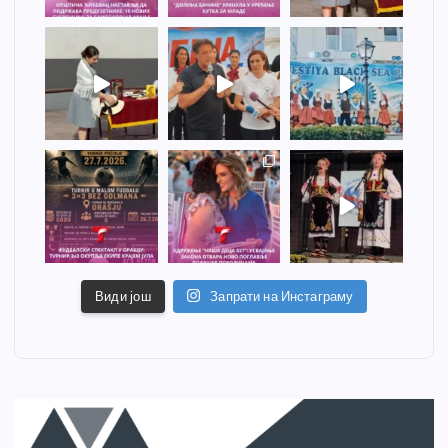
Види још
Запрати на Инстаграму