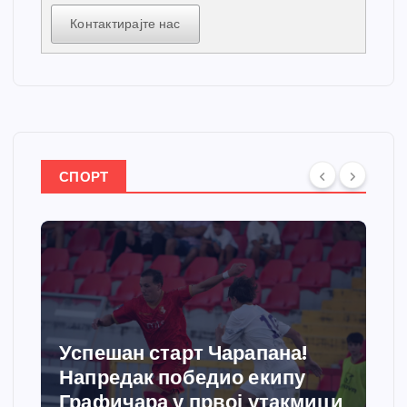
Контактирајте нас
СПОРТ
Успешан старт Чарапана!
Напредак победио екипу
Графичара у првој утакмици