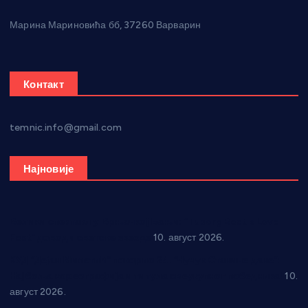
Марина Мариновића бб, 37260 Варварин
Контакт
temnic.info@gmail.com
Најновије
Велики спектакл у Врњачкој Бањи: “Tuborg Beat x Love
Fest” доводи светске звезде
10. август 2026.
КУД “Дејан Милетић” покорио 24. “Чучук Станине дане”:
Најбоља кореографија и титула свеукупног победника!
10.
август 2026.