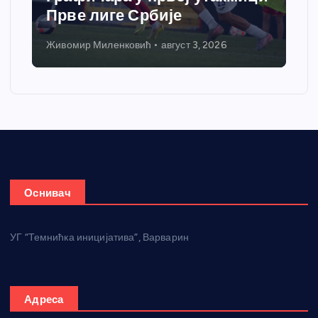
Прве лиге Србије
Живомир Миленковић
август 3, 2026
Оснивач
УГ “Темнићка иницијатива”, Варварин
Адреса