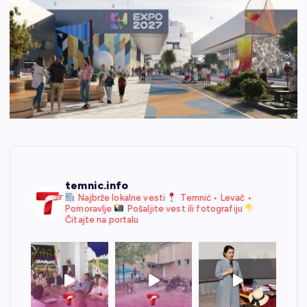
temnic.info
Najbrže lokalne vesti
Temnić • Levač •
Pomoravlje
Pošaljite vest ili fotografiju
Čitajte na portalu