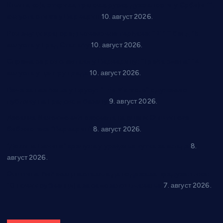
Књига која открива трагове руске духовности у Србији 11.
августа стиже у Варварин
10. август 2026.
Рок звуци крај средњовековне тврђаве: “Riff” бенд 15.
августа у Град Сталаћу
10. август 2026.
Спрема се рок спектакл у Варварину: “Трећа смена” 14.
августа у центру града
10. август 2026.
Вече за памћење у Брусу: “Trio Maracto” одушевио
публику на Градском базену
9. август 2026.
Десанка Максимовић оживела на сцени Општинске
библиотеке “Варварин”
8. август 2026.
“Долина Бачине” кренула у уређење кутка за младе
8.
август 2026.
Општина Ћићевац наставља да подржава предузетнике:
10 нових субвенција за самозапошљавање
7. август 2026.