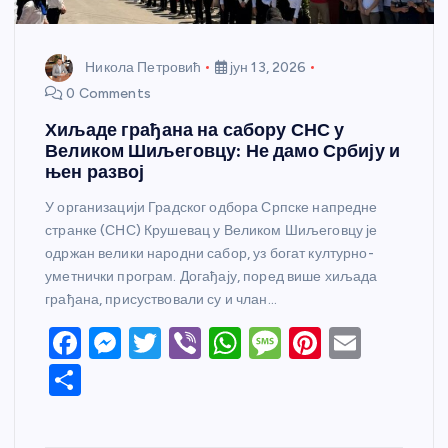
Никола Петровић
јун 13, 2026
0 Comments
Хиљаде грађана на сабору СНС у
Великом Шиљеговцу: Не дамо Србију и
њен развој
У организацији Градског одбора Српске напредне
странке (СНС) Крушевац у Великом Шиљеговцу је
одржан велики народни сабор, уз богат културно-
уметнички програм. Догађају, поред више хиљада
грађана, присуствовали су и члан…
F
M
T
Vi
W
M
Pi
E
a
e
w
b
h
e
nt
m
S
c
ss
itt
er
at
ss
er
ail
h
e
e
er
s
a
e
ar