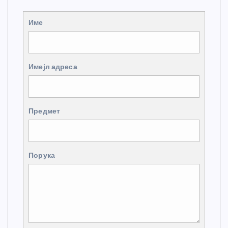
Име
Имејл адреса
Предмет
Порука