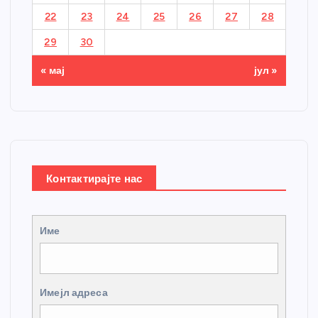
22
23
24
25
26
27
28
29
30
« мај
јул »
Контактирајте нас
Име
Имејл адреса