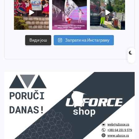
Види још
Запрати на Инстаграму