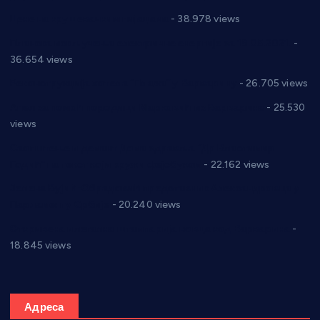
Цене на крушевачким пијацама
- 38.978 views
Планска искључења електричне енергије за 19.05.2021.
-
36.654 views
Реконструкција хотела “Плажа” у Варварину
- 26.705 views
Апел за помоћ породици Марковић из Варварина
- 25.530
views
Саопштење и демант Дома здравља “Др Властимир
Годић” на текст који кружи фејсбуком
- 22.162 views
Јелена Вујић-Обрадовић представник Александровца у
Парламенту Србије
- 20.240 views
Откривена илегална штампарија новца код Варварина
-
18.845 views
Адреса