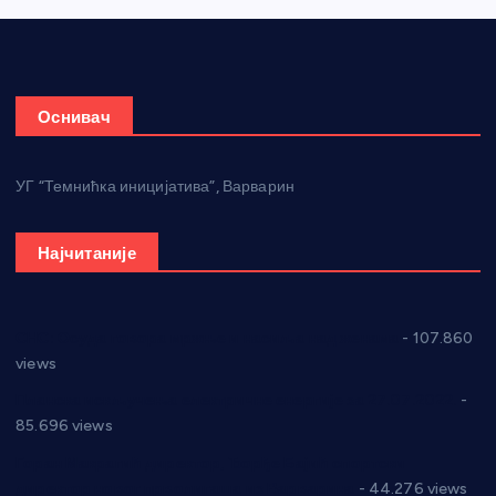
Оснивач
УГ “Темнићка иницијатива”, Варварин
Најчитаније
СНС: Осуда говора мржње и насиља над женама
- 107.860
views
Планска искључења електричне енергије за 27.07.2022.
-
85.696 views
Горан Макрагић директор, Ђорђе Бајић спортски
директор новог прволигаша из Варварина
- 44.276 views