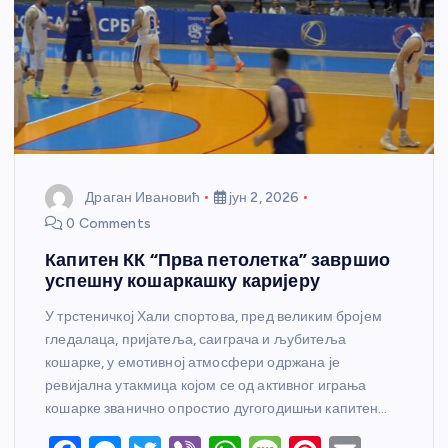
Драган Ивановић
јун 2, 2026
0 Comments
Капитен КК “Прва петолетка” завршио
успешну кошаркашку каријеру
У трстеничкој Хали спортова, пред великим бројем
гледалаца, пријатеља, саиграча и љубитеља
кошарке, у емотивној атмосфери одржана је
ревијална утакмица којом се од активног играња
кошарке званично опростио дугогодишњи капитен…