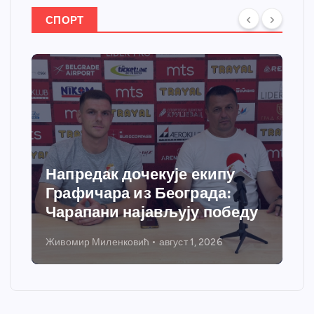
СПОРТ
Спортски центар “Ћићевац”
добија савремени систем
грејања
Никола Петровић
јул 31, 2026