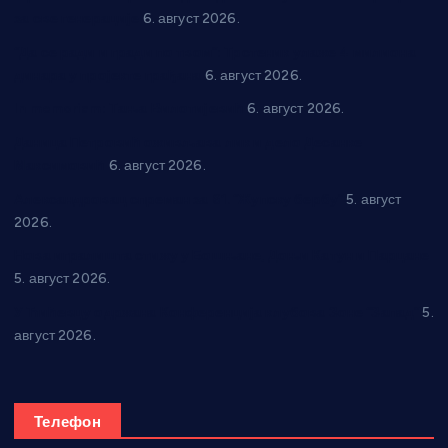
за све генерације
6. август 2026.
“Да се ради и гради по твом”: Трстеник улаже 4 милиона
динара у пројекте грађана
6. август 2026.
In memoriam: Тања Вилотијевић
6. август 2026.
Даница Петровић оживљава лик и дело Десанке
Максимовић
6. август 2026.
Александровац спреман за 61. “Жупску бербу”
5. август
2026.
Нова игралишта стижу у Бошњане, Доњи Катун и Парцане
5. август 2026.
У Ћићевцу одржана Конференција клубова Зоне “Запад”
5.
август 2026.
Телефон