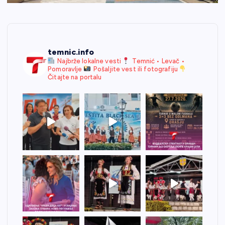
temnic.info
Najbrže lokalne vesti
Temnić • Levač •
Pomoravlje
Pošaljite vest ili fotografiju
Čitajte na portalu