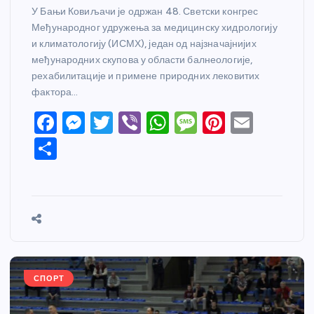
У Бањи Ковиљачи је одржан 48. Светски конгрес
Међународног удружења за медицинску хидрологију
и климатологију (ИСМХ), један од најзначајнијих
међународних скупова у области балнеологије,
рехабилитације и примене природних лековитих
фактора…
F
M
T
Vi
W
M
Pi
E
a
e
w
b
h
e
nt
m
S
c
ss
itt
er
at
ss
er
ail
h
e
e
er
s
a
e
ar
b
n
A
g
st
e
o
g
p
e
o
er
p
k
СПОРТ