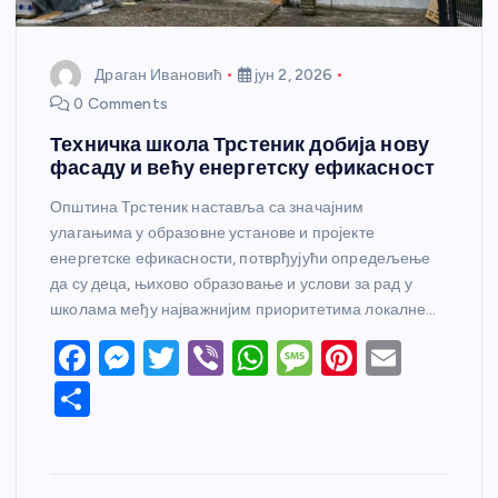
Драган Ивановић
јун 2, 2026
0 Comments
Техничка школа Трстеник добија нову
фасаду и већу енергетску ефикасност
Општина Трстеник наставља са значајним
улагањима у образовне установе и пројекте
енергетске ефикасности, потврђујући опредељење
да су деца, њихово образовање и услови за рад у
школама међу најважнијим приоритетима локалне…
F
M
T
Vi
W
M
Pi
E
a
e
w
b
h
e
nt
m
S
c
ss
itt
er
at
ss
er
ail
h
e
e
er
s
a
e
ar