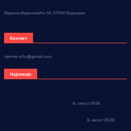
Марина Мариновића бб, 37260 Варварин
Контакт
temnic.info@gmail.com
Најновије
Вражогрнци чувају традицију: “Михољски сусрети села”
уз спортска надметања и забаву
6. август 2026.
Варварин подржао 25 нових предузетника: За
самозапошљавање по 380.000 динара
6. август 2026.
“Трстеник на Морави” од 10. до 16. августа: Богат програм