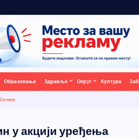
р
а
д
и
ц
и
ј
ативни портал
Образовање
Здравље
Округ
Култура
Заб
 Бачине
н у акцији уређења