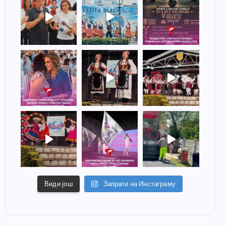
Види још
Запрати на Инстаграму