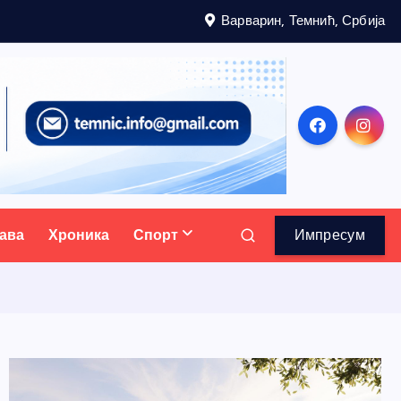
Варварин, Темнић, Србија
ава
Хроника
Спорт
Импресум