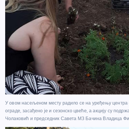
У овом насељеном месту радило се на уређењу центра с
ограде, засађено је и сезонско цвеће, а акцију су под
Чолаковић и председник Савета МЗ Бачина Владица Фи