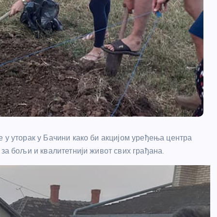
 у уторак у Бачини како би акцијом уређења центра
 за бољи и квалитетнији живот свих грађана.