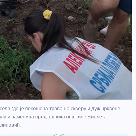
ела где је покошена трава на скверу и дуж црквене
ржали и заменица председника општине Виолета
липовић.