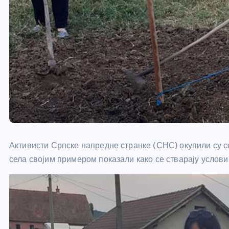
Активисти Српске напредне странке (СНС) окупили су се
села својим примером показали како се стварају услови