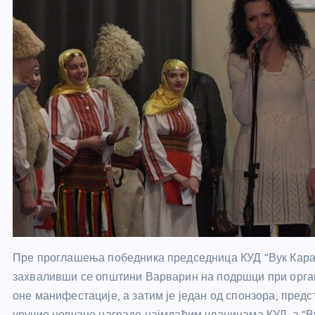
Пре проглашења победника председница КУД “Вук Кара
захваливши се општини Варварин на подршци при орган
оне манифестације, а затим је један од спонзора, пред
уручио новчане награде најмлађим чланицама КУД-а “Ву