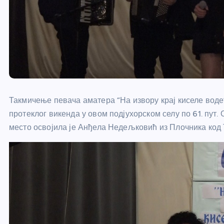
Такмичење певача аматера “На извору крај киселе воде”
протеклог викенда у овом подјухорском селу по 61. пут.
место освојила је Анђела Недељковић из Плочника код