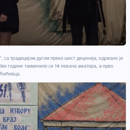
, са традицијом дугом преко шест деценија, одржано је
 Ове године такмичило се 14 певача аматера, а прво
 Ћићевца.