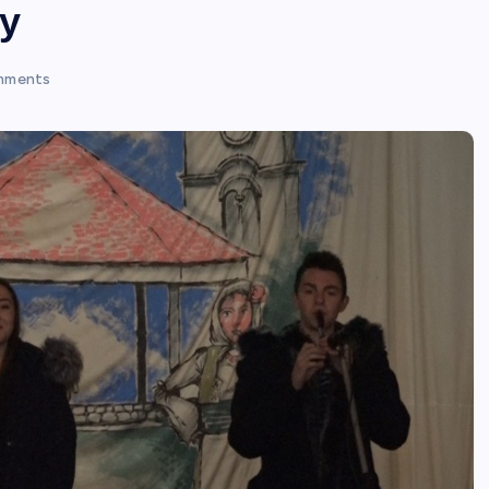
у
mments