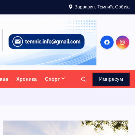
Варварин, Темнић, Србија
ава
Хроника
Спорт
Импресум