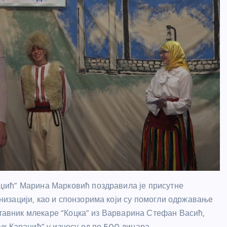
џић” Марина Марковић поздравила је присутне
изацији, као и спонзорима који су помогли одржавање
ставник млекаре “Коцка” из Варварина Стефан Васић,
к Караџић” у износу од по 500 динара.