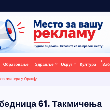
р
а
д
и
ц
и
ј
у
ативни портал
Образовање
Здравље
Округ
Култура
Заб
ча аматера у Орашју
бедница 61. Такмичења