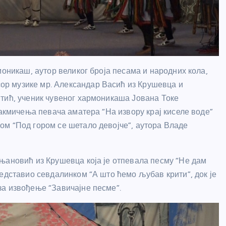
моникаш, аутор великог броја песама и народних кола,
р музике мр. Александар Васић из Крушевца и
тић, ученик чувеног хармоникаша Јована Токе
Такмичења певача аматера “На извору крај киселе воде”
ом “Под гором се шетало девојче”, аутора Владе
њановић из Крушевца која је отпевала песму “Не дам
едставио севдалинком “А што ћемо љубав крити”, док је
за извођење “Завичајне песме”.