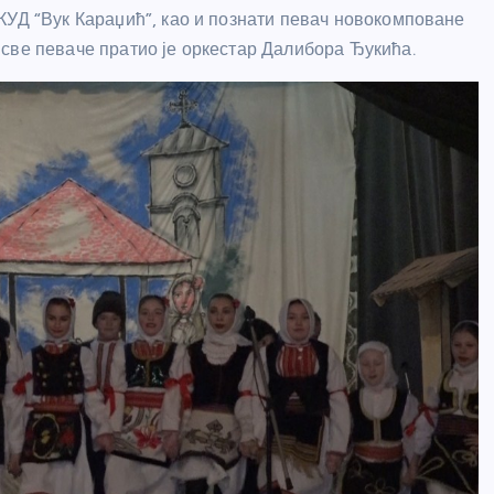
КУД “Вук Караџић”, као и познати певач новокомповане
све певаче пратио је оркестар Далибора Ђукића.