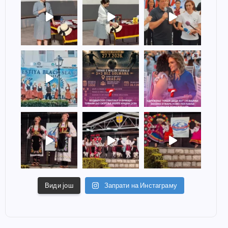
Види још
Запрати на Инстаграму