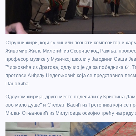
Стручни жири, који су чинили познати композитор и хар
Живомир Жиле Милетић из Скорице код Ражња, професо
професор музике у Музичкој школи у Јагодини Саша Јев
Ћирковића из Драгова, одлучио је да за победника 61. 
прогласи Анђелу Недељковић која се представила песм
Пановића.
Одлуком жирија, друго место поделили су Кристина Дам
ово мало душе” и Стефан Васић из Трстеника који се пр
Милан Огњановић из Милутовца освојио трећу награду 