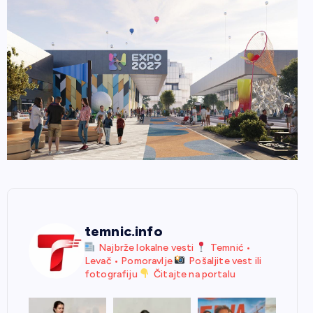
temnic.info
Najbrže lokalne vesti
Temnić •
Levač • Pomoravlje
Pošaljite vest ili
fotografiju
Čitajte na portalu