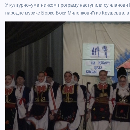
У културно-уметничком програму наступили су чланови 
народне музике Борко Боки Миленковић из Крушевца, а 