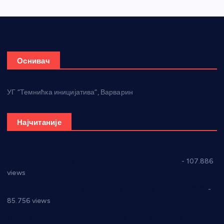
Оснивач
УГ “Темнићка иницијатива”, Варварин
Најчитаније
СНС: Осуда говора мржње и насиља над женама
- 107.886
views
Планска искључења електричне енергије за 27.07.2022.
-
85.756 views
Горан Макрагић директор, Ђорђе Бајић спортски