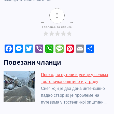
0
Гласање за чланке
F
M
T
Vi
W
M
Pi
E
S
a
e
w
b
h
e
nt
m
h
Повезани чланци
c
ss
itt
er
at
ss
er
ail
ar
e
e
er
s
a
e
e
Проходни путеви и улице у селима
b
n
A
g
st
трстеничке општине и у граду
o
g
p
e
Снег који је два дана интензивно
o
er
p
падао створио је проблеме на
путевима у трстеничкој општини,…
k