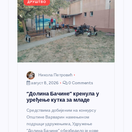
а
ДРУШТВО
н
к
а
Никола Петровић
август 8, 2026
0 Comments
“Долина Бачине” кренула у
уређење кутка за младе
Средствима добијеним на конкурсу
Општине Варварин намењеном
подршци удружењима, Удружење
“Долина Бачине” обезбедило је нове