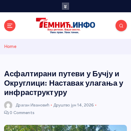
S
k
i
p
t
o
Темнићки
c
Home
o
n
информативн
t
e
Асфалтирани путеви у Бучју и
и портал
n
Округлици: Наставак улагања у
t
инфраструктуру
Драган Ивановић
Друштво
јун 14, 2026
0 Comments