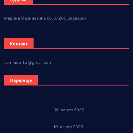
Марина Мариновића бб, 37260 Варварин
Контакт
temnic.info@gmail.com
Најновије
Рок звуци крај средњовековне тврђаве: “Riff” бенд 15.
августа у Град Сталаћу
10. август 2026.
Спрема се рок спектакл у Варварину: “Трећа смена” 14.
августа у центру града
10. август 2026.