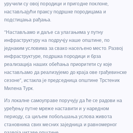
уручили су овој породици и пригодне поклоне,
настављајући праксу подршке породицама и
подстицања рађања.
“Настављамо и даље са улагањима у путну
инфраструктуру на подручју наше општине, по
једнаким условима за свако насељено место. Развој
инфраструктуре, подршка породици и брза
реализација наших обећања приоритети су које
настављамо да реализујемо до краја ове грађевинске
сезоне”, истакла је председница општине Трстеник
Милена Турк.
Из локалне самоуправе поручују да ће се радови на
уређењу путне мреже наставити и у наредном
периоду, са циљем побољшања услова живота
становника свих месних заједница и равномерног
развоја читаве општине.