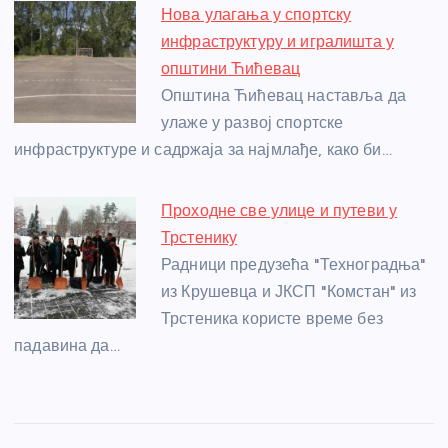
Нова улагања у спортску
инфраструктуру и игралишта у
општини Ћићевац
Општина Ћићевац наставља да
улаже у развој спортске
инфраструктуре и садржаја за најмлађе, како би…
Проходне све улице и путеви у
Трстенику
Радници предузећа "Техноградња"
из Крушевца и ЈКСП "Комстан" из
Трстеника користе време без
падавина да…