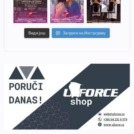
Види још
Запрати на Инстаграму