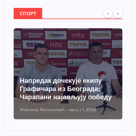
СПОРТ
апредак дочекује екипу
Спортс
рафичара из Београда:
добија
арапани најављују победу
грејања
вомир Миленковић
август 1, 2026
Никола Петр