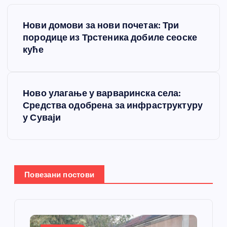
К
Нови домови за нови почетак: Три
р
породице из Трстеника добиле сеоске
куће
е
т
Ново улагање у варваринска села:
Средства одобрена за инфраструктуру
а
у Суваји
њ
е
Повезани постови
ч
л