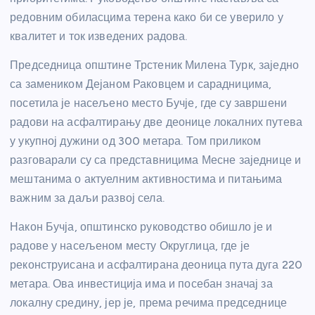
редовним обиласцима терена како би се уверило у
квалитет и ток изведених радова.
Председница општине Трстеник Милена Турк, заједно
са замеником Дејаном Раковцем и сарадницима,
посетила је насељено место Бучје, где су завршени
радови на асфалтирању две деонице локалних путева
у укупној дужини од 300 метара. Том приликом
разговарали су са представницима Месне заједнице и
мештанима о актуелним активностима и питањима
важним за даљи развој села.
Након Бучја, општинско руководство обишло је и
радове у насељеном месту Округлица, где је
реконструисана и асфалтирана деоница пута дуга 220
метара. Ова инвестиција има и посебан значај за
локалну средину, јер је, према речима председнице