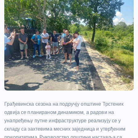
Грађевинска сезона на подручју општине Трстеник
одвија се планираном динамиком, а радови на
унапређењу путне инфраструктуре реализују се у
складу са захтевима месних заједница и утврђеним
приоритетима. Руководство општине наставља са