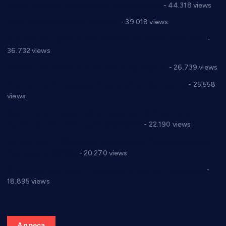
директор новог прволигаша из Варварина
- 44.318 views
Цене на крушевачким пијацама
- 39.018 views
Планска искључења електричне енергије за 19.05.2021.
-
36.732 views
Реконструкција хотела “Плажа” у Варварину
- 26.739 views
Апел за помоћ породици Марковић из Варварина
- 25.558
views
Саопштење и демант Дома здравља “Др Властимир
Годић” на текст који кружи фејсбуком
- 22.190 views
Јелена Вујић-Обрадовић представник Александровца у
Парламенту Србије
- 20.270 views
Откривена илегална штампарија новца код Варварина
-
18.895 views
Адреса