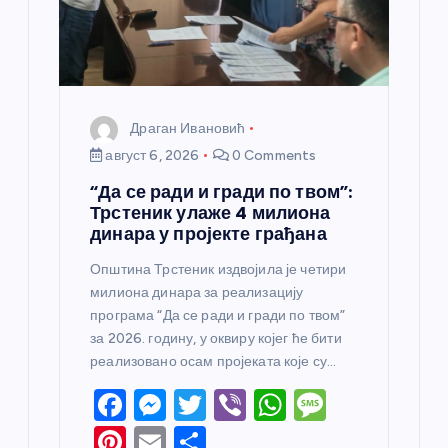
Драган Ивановић
август 6, 2026
0 Comments
“Да се ради и гради по твом”:
Трстеник улаже 4 милиона
динара у пројекте грађана
Општина Трстеник издвојила је четири
милиона динара за реализацију
програма “Да се ради и гради по твом”
за 2026. годину, у оквиру којег ће бити
реализовано осам пројеката које су…
F
M
T
Vi
W
M
a
e
w
b
h
e
Pi
E
S