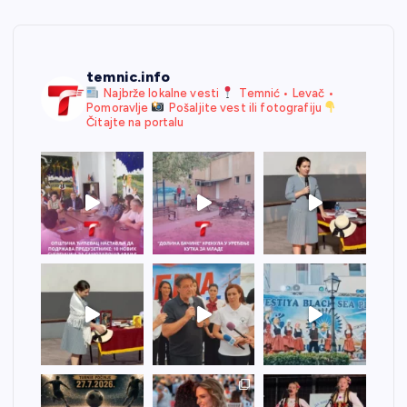
temnic.info
Najbrže lokalne vesti
Temnić • Levač •
Pomoravlje
Pošaljite vest ili fotografiju
Čitajte na portalu