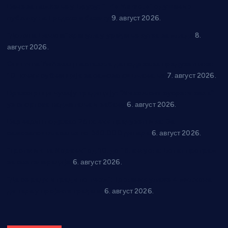
Вече за памћење у Брусу: “Trio Maracto” одушевио
публику на Градском базену
9. август 2026.
“Долина Бачине” кренула у уређење кутка за младе
8.
август 2026.
Општина Ћићевац наставља да подржава предузетнике:
10 нових субвенција за самозапошљавање
7. август 2026.
Вражогрнци чувају традицију: “Михољски сусрети села”
уз спортска надметања и забаву
6. август 2026.
Варварин подржао 25 нових предузетника: За
самозапошљавање по 380.000 динара
6. август 2026.
“Трстеник на Морави” од 10. до 16. августа: Богат програм
за све генерације
6. август 2026.
“Да се ради и гради по твом”: Трстеник улаже 4 милиона
динара у пројекте грађана
6. август 2026.