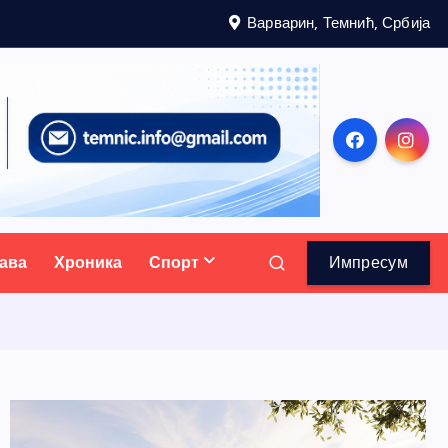
Варварин, Темнић, Србија
ава
Хроника
Спорт
Импресум