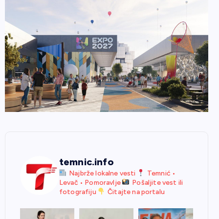
temnic.info
Najbrže lokalne vesti
Temnić •
Levač • Pomoravlje
Pošaljite vest ili
fotografiju
Čitajte na portalu