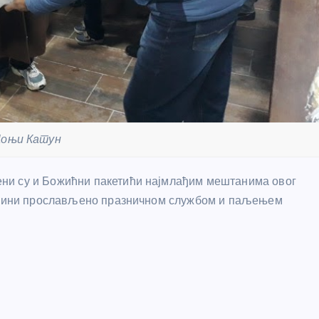
оњи Катун
ни су и Божићни пакетићи најмлађим мештанима овог
 Бачини прослављено празничном службом и паљењем