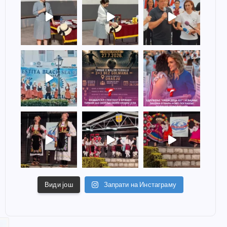
Види још
Запрати на Инстаграму