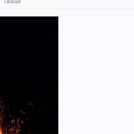
Орашје