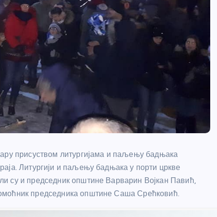
дару присуством литургијама и паљењу бадњака
раја. Литургији и паљењу бадњака у порти цркве
ли су и председник општине Варварин Војкан Павић,
помоћник председника општине Саша Срећковић.