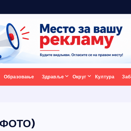
р
а
д
ативни портал
Образовање
Здравље
Округ
Култура
Заб
(ФОТО)