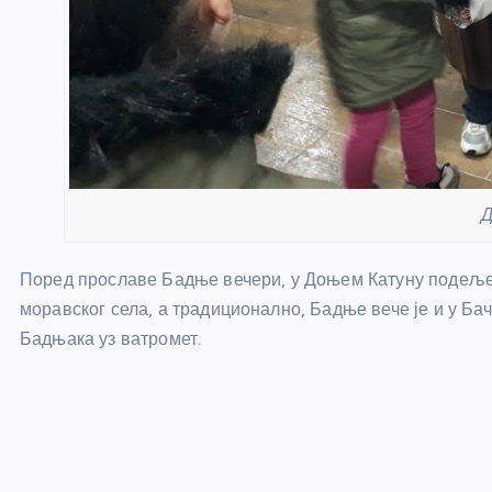
Д
Поред прославе Бадње вечери, у Доњем Катуну подеље
моравског села, а традиционално, Бадње вече је и у
Бадњака уз ватромет.