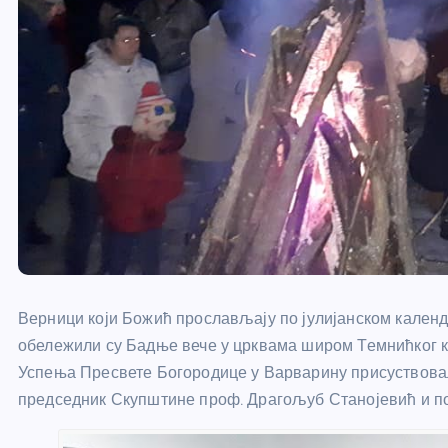
Верници који Божић прослављају по јулијанском кален
обележили су Бадње вече у црквама широм Темнићког к
Успења Пресвете Богородице у Варварину присуствова
председник Скупштине проф. Драгољуб Станојевић и 