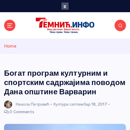
S
k
i
p
t
o
Темнићки
c
Home
o
n
информативн
t
e
Богат програм културним и
и портал
n
спортским садржајима поводом
t
Дана општине Варварин
Никола Петровић
Култура
септембар 18, 2017
0 Comments