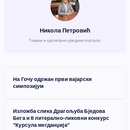
Никола Петровић
Главни и одговорни уредник портала.
К
На Гочу одржан први вајарски
р
симпозијум
е
Изложба слика Драгољуба Бједова
т
Бега и II литерално-ликовни конкурс
“Курсула мегданџија”