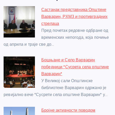
e
e
er
s
a
e
e
Састанак представника Општине
b
n
A
g
st
Варварин, РХМЗ и противградних
o
g
p
e
стрелаца
o
er
p
Пред почетак редовне одбране од
временских непогода, која почиње
k
од априла и траје све до…
Бошњане и Село Варварин
победници "Сусрета села општине
Варварин"
У Великој сали Општинске
библиотеке Варварин одржано је
ревијално вече "Сусрети села општине Варварин" у…
Бројне активности поводом