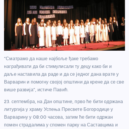
“Сматрамо да наше најбоље ђаке требамо
награђивати да би стимулисали ту децу како би и
даље наставила да раде и да се једног дана врате у
Варварин и помогну својој општини да крене да се све
више развија”, истиче Павић.
23. септембра, на Дан општине, прво ће бити одржана
литургија у храму Успења Пресвете Богородице у
Варварину у 08:00 часова, затим ће бити одржан
помен страдалима у спомен парку на Саставцима и