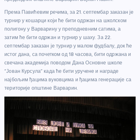
Према Павићевим речима, за 21. септембар заказан је
турнир у кошарци који ће бити одржан на школском
полигону у Варварину у преподневним сатима, а
затим ће бити одржан и турнир у шаху. За 22.
септембар заказан је турнир у малом фудбалу, док ће
истог дана, са почетком од 18 часова, бити одржана и
свечана академија поводом Дана Основне школе
“Јован Курсула” када ће бити уручене и награде
најбољим ђацима вуковцима и ђацима генерације са
територије општине Варварин.