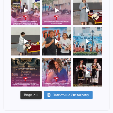
Види још
Запрати на Инстаграму