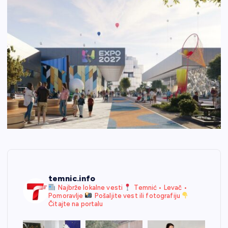
temnic.info
Najbrže lokalne vesti
Temnić • Levač •
Pomoravlje
Pošaljite vest ili fotografiju
Čitajte na portalu