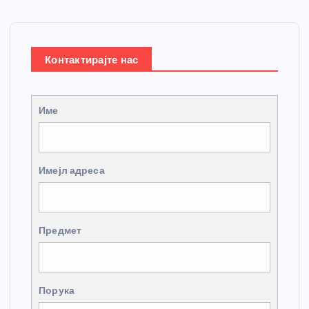
Контактирајте нас
Име
Имејл адреса
Предмет
Порука