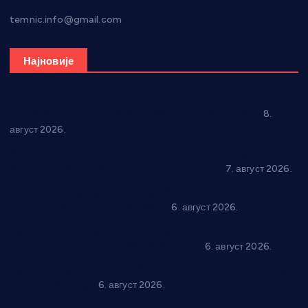
temnic.info@gmail.com
Најновије
“Долина Бачине” кренула у уређење кутка за младе
8.
август 2026.
Општина Ћићевац наставља да подржава предузетнике:
10 нових субвенција за самозапошљавање
7. август 2026.
Вражогрнци чувају традицију: “Михољски сусрети села”
уз спортска надметања и забаву
6. август 2026.
Варварин подржао 25 нових предузетника: За
самозапошљавање по 380.000 динара
6. август 2026.
“Трстеник на Морави” од 10. до 16. августа: Богат програм
за све генерације
6. август 2026.