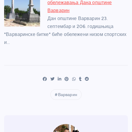
обележавања Дана општине
Варварин
Дан општине Варварин 23.
септембар и 206. годишњица
"Варваринске битке" биће обележени низом спортских
и…
Варварин