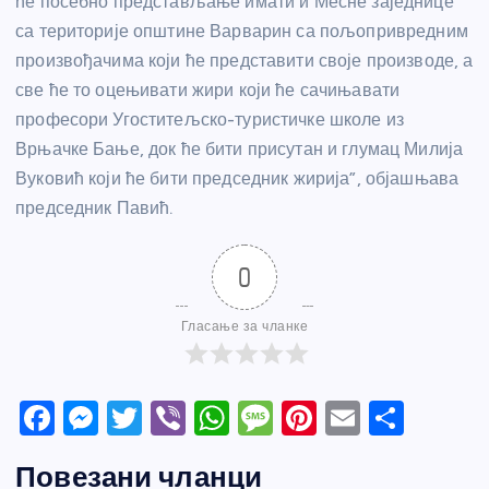
ће посебно представљање имати и Месне заједнице
са територије општине Варварин са пољопривредним
произвођачима који ће представити своје производе, а
све ће то оцењивати жири који ће сачињавати
професори Угоститељско-туристичке школе из
Врњачке Бање, док ће бити присутан и глумац Милија
Вуковић који ће бити председник жирија”, објашњава
председник Павић.
0
Гласање за чланке
F
M
T
Vi
W
M
Pi
E
S
a
e
w
b
h
e
nt
m
h
Повезани чланци
c
ss
itt
er
at
ss
er
ail
ar