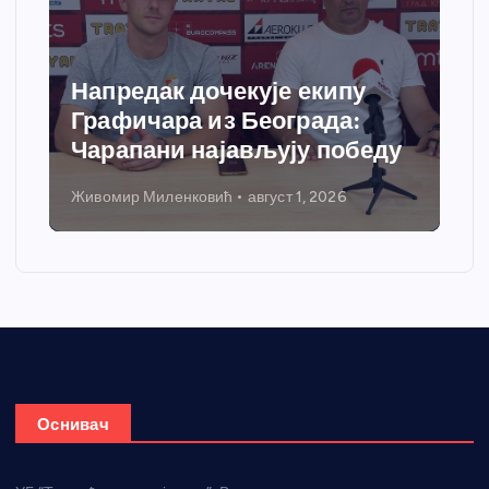
апредак дочекује екипу
Спортс
рафичара из Београда:
добија
арапани најављују победу
грејања
вомир Миленковић
август 1, 2026
Никола Петр
Оснивач