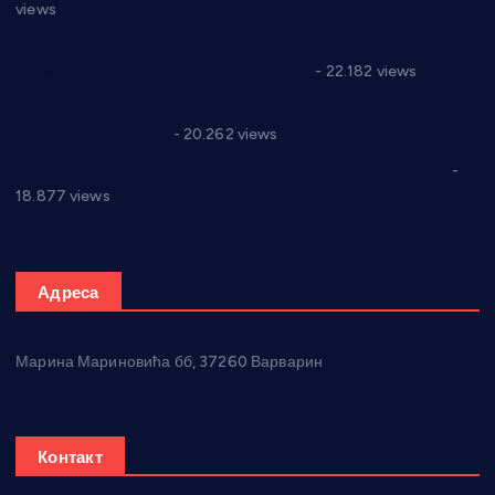
views
Саопштење и демант Дома здравља “Др Властимир
Годић” на текст који кружи фејсбуком
- 22.182 views
Јелена Вујић-Обрадовић представник Александровца у
Парламенту Србије
- 20.262 views
Откривена илегална штампарија новца код Варварина
-
18.877 views
Адреса
Марина Мариновића бб, 37260 Варварин
Контакт