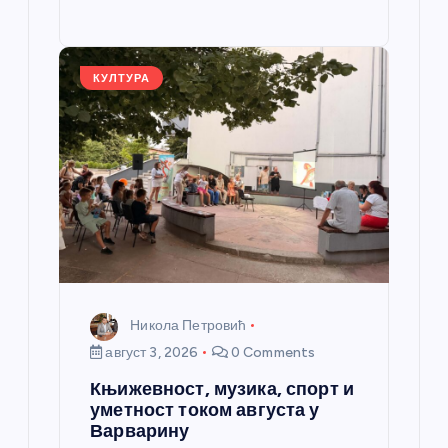
o
g
p
e
st
o
er
p
k
КУЛТУРА
Никола Петровић
август 3, 2026
0 Comments
Књижевност, музика, спорт и
уметност током августа у
Варварину