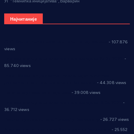
УГ “Темнићка иницијатива”, Варварин
Најчитаније
СНС: Осуда говора мржње и насиља над женама
- 107.876
views
Планска искључења електричне енергије за 27.07.2022.
-
85.740 views
Горан Макрагић директор, Ђорђе Бајић спортски
директор новог прволигаша из Варварина
- 44.308 views
Цене на крушевачким пијацама
- 39.008 views
Планска искључења електричне енергије за 19.05.2021.
-
36.712 views
Реконструкција хотела “Плажа” у Варварину
- 26.727 views
Апел за помоћ породици Марковић из Варварина
- 25.552