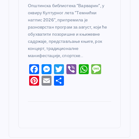
Општинска библиотека “Варварин”, у
оквиру Културног лета “Темнићки
натпис 2026”, припремила је
разноврстан програм за август, који ће
обухватити позоришне и књижевне
садржаје, представљање књиге, рок
концерт, традиционалне
манифестације, спортске…
F
M
T
Vi
W
M
a
e
w
b
h
e
Pi
E
S
c
ss
itt
er
at
ss
nt
m
h
e
e
er
s
a
er
ail
ar
b
n
A
g
e
e
o
g
p
e
st
o
er
p
k