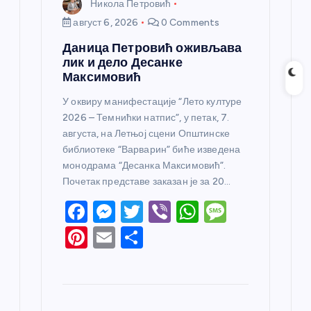
Никола Петровић
август 6, 2026
0 Comments
Даница Петровић оживљава
лик и дело Десанке
Максимовић
У оквиру манифестације “Лето културе
2026 – Темнићки натпис”, у петак, 7.
августа, на Летњој сцени Општинске
библиотеке “Варварин” биће изведена
монодрама “Десанка Максимовић”.
Почетак представе заказан је за 20…
F
M
T
Vi
W
M
a
e
w
b
h
e
Pi
E
S
c
ss
itt
er
at
ss
nt
m
h
e
e
er
s
a
er
ail
ar
b
n
A
g
e
e