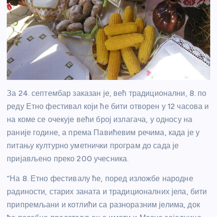
За 24. септембар заказан је, већ традиционални, 8. по
реду Етно фестивал који ће бити отворен у 12 часова и
на коме се очекује већи број излагача, у односу на
раније године, а према Павићевим речима, када је у
питању културно уметнички програм до сада је
пријављено преко 200 учесника.
“На 8. Етно фестивалу ће, поред изложбе народне
радиности, старих заната и традиционалних јела, бити
припремљани и котлићи са разноразним јелима, док