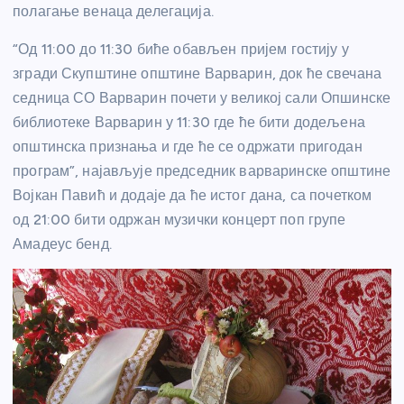
полагање венаца делегација.
“Од 11:00 до 11:30 биће обављен пријем гостију у
згради Скупштине општине Варварин, док ће свечана
седница СО Варварин почети у великој сали Опшинске
библиотеке Варварин у 11:30 где ће бити додељена
општинска признања и где ће се одржати пригодан
програм”, најављује председник варваринске општине
Војкан Павић и додаје да ће истог дана, са почетком
од 21:00 бити одржан музички концерт поп групе
Амадеус бенд.