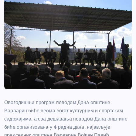
Овогодишњи програм поводом Дана општине
Варварин биће веома богат културним и спортским
садржајима, а сва дешавања поводом Дана општине
биће организована у 4 радна дана, најављује
председник општине Варварин Војкан Павић.