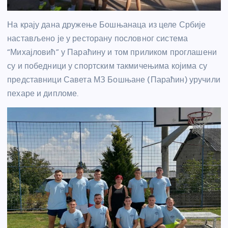
На крају дана дружење Бошњанаца из целе Србије
настављено је у ресторану пословног система
“Михајловић” у Параћину и том приликом проглашени
су и победници у спортским такмичењима којима су
представници Савета МЗ Бошњане (Параћин) уручили
пехаре и дипломе.