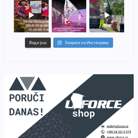
Види још
Запрати на Инстаграму