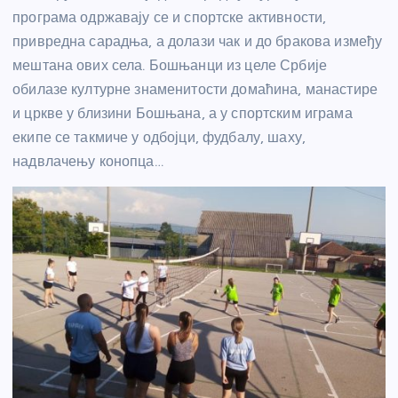
програма одржавају се и спортске активности,
привредна сарадња, а долази чак и до бракова између
мештана ових села. Бошњанци из целе Србије
обилазе културне знаменитости домаћина, манастире
и цркве у близини Бошњана, а у спортским играма
екипе се такмиче у одбојци, фудбалу, шаху,
надвлачењу конопца…