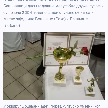
Бошњанци једном годишње међусобно друже, сусрети
су почели 2004. године, а прикључиле су им се и
Месне заједнице Бошњане (Рача) и Бошњаце
(Лебане).
У оквиру “Бошњанијаде”, поред културно уметничког