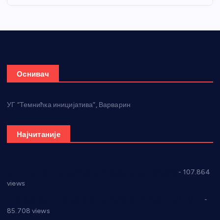
Оснивач
УГ “Темнићка иницијатива”, Варварин
Најчитаније
СНС: Осуда говора мржње и насиља над женама
- 107.864
views
Планска искључења електричне енергије за 27.07.2022.
-
85.708 views