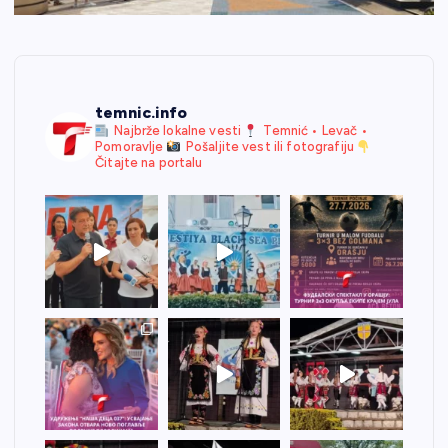
temnic.info
Najbrže lokalne vesti
Temnić • Levač •
Pomoravlje
Pošaljite vest ili fotografiju
Čitajte na portalu