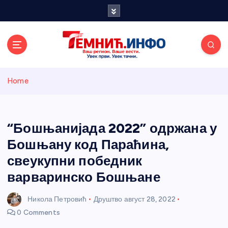
S
k
i
p
t
o
Темнићки
c
Home
o
n
информативн
t
e
“Бошњанијада 2022” одржана у
и портал
n
Бошњану код Параћина,
t
свеукупни победник
варваринско Бошњане
Никола Петровић
Друштво
август 28, 2022
0 Comments