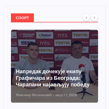
СПОРТ
Спортски центар “Ћићевац”
добија савремени систем
грејања
Никола Петровић
јул 31, 2026