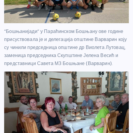
“Бошњанијади” у Параћинском Бошњану ове године
присуствовала је и делегација општине Варварин коју
су чинили председница општине др Виолета Лутовац,
заменица председника Скупштине Јелена Весић и
представници Савета МЗ Бошњане (Варварин).