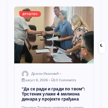
ч
л
ДРУШТВО
а
н
к
а
Драган Ивановић
август 6, 2026
0 Comments
“Да се ради и гради по твом”:
Трстеник улаже 4 милиона
динара у пројекте грађана
Општина Трстеник издвојила је четири