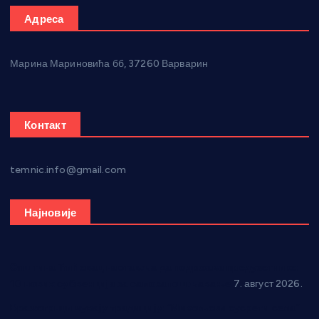
Адреса
Марина Мариновића бб, 37260 Варварин
Контакт
temnic.info@gmail.com
Најновије
Општина Ћићевац наставља да подржава предузетнике:
10 нових субвенција за самозапошљавање
7. август 2026.
Вражогрнци чувају традицију: “Михољски сусрети села”