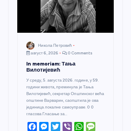
Никола Петровић
август 6, 2026
0 Comments
In memoriam: Тања
Вилотијевић
У среду, 5. августа 2026. године, у 59.
години живота, преминула је Тања
Вилотијевић, секретар Општинског већа
општине Варварин, саопштила је ова
јединица локалне самоуправе. 0 0
гласова Гласање за…
F
M
T
Vi
W
M