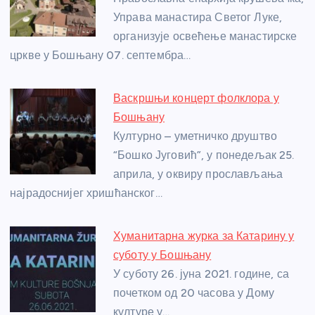
o
g
p
e
o
er
p
Управа манастира Светог Луке,
организује освећење манастирске
k
цркве у Бошњану 07. септембра…
Васкршњи концерт фолклора у
Бошњану
Културно – уметничко друштво
“Бошко Југовић”, у понедељак 25.
априла, у оквиру прослављања
најрадоснијег хришћанског…
Хуманитарна журка за Катарину у
суботу у Бошњану
У суботу 26. јуна 2021. године, са
почетком од 20 часова у Дому
културе у…