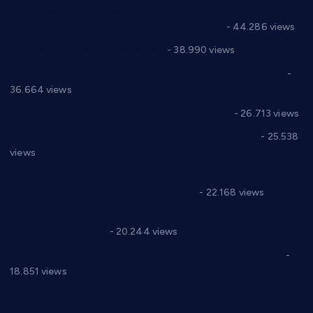
Горан Макрагић директор, Ђорђе Бајић спортски
директор новог прволигаша из Варварина
- 44.286 views
Цене на крушевачким пијацама
- 38.990 views
Планска искључења електричне енергије за 19.05.2021.
-
36.664 views
Реконструкција хотела “Плажа” у Варварину
- 26.713 views
Апел за помоћ породици Марковић из Варварина
- 25.538
views
Саопштење и демант Дома здравља “Др Властимир
Годић” на текст који кружи фејсбуком
- 22.168 views
Јелена Вујић-Обрадовић представник Александровца у
Парламенту Србије
- 20.244 views
Откривена илегална штампарија новца код Варварина
-
18.851 views