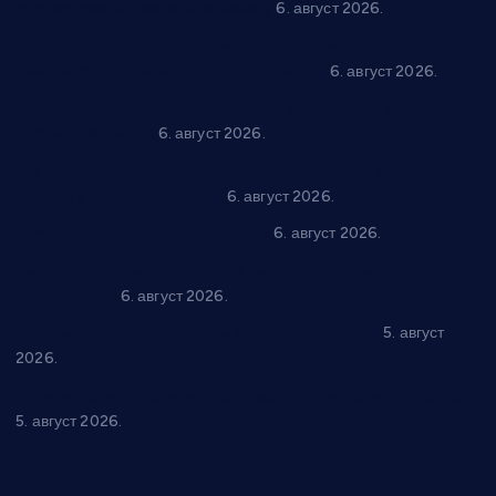
уз спортска надметања и забаву
6. август 2026.
Варварин подржао 25 нових предузетника: За
самозапошљавање по 380.000 динара
6. август 2026.
“Трстеник на Морави” од 10. до 16. августа: Богат програм
за све генерације
6. август 2026.
“Да се ради и гради по твом”: Трстеник улаже 4 милиона
динара у пројекте грађана
6. август 2026.
In memoriam: Тања Вилотијевић
6. август 2026.
Даница Петровић оживљава лик и дело Десанке
Максимовић
6. август 2026.
Александровац спреман за 61. “Жупску бербу”
5. август
2026.
Нова игралишта стижу у Бошњане, Доњи Катун и Парцане
5. август 2026.