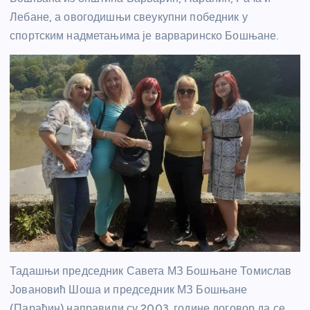
Лебане, а овогодишњи свеукупни победник у
спортским надметањима је варваринско Бошњане.
Тадашњи председник Савета МЗ Бошњане Томислав
Јовановић Шоша и председник МЗ Бошњане
(Параћин) направили су 2003. године договор да се