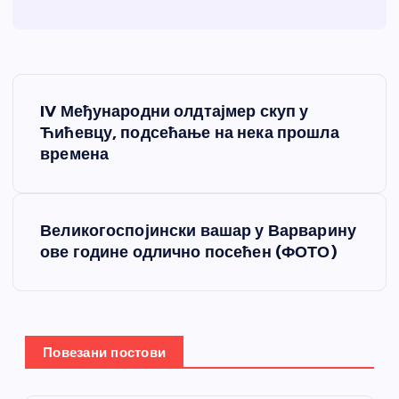
К
IV Међународни олдтајмер скуп у
р
Ћићевцу, подсећање на нека прошла
времена
е
т
Великогоспојински вашар у Варварину
ове године одлично посећен (ФОТО)
а
њ
е
Повезани постови