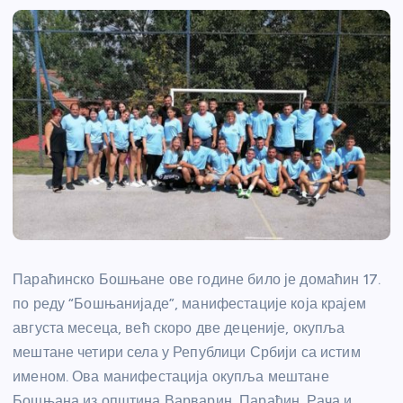
Параћинско Бошњане ове године било је домаћин 17.
по реду “Бошњанијаде”, манифестације која крајем
августа месеца, већ скоро две деценије, окупља
мештане четири села у Републици Србији са истим
именом. Ова манифестација окупља мештане
Бошњана из општина Варварин, Параћин, Рача и