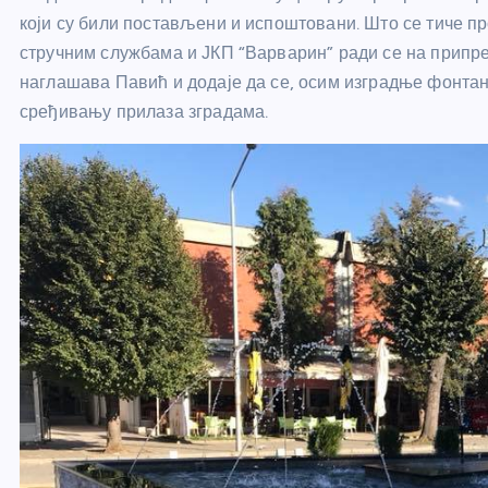
који су били постављени и испоштовани. Што се тиче пр
стручним службама и ЈКП “Варварин” ради се на припре
наглашава Павић и додаје да се, осим изградње фонтане
сређивању прилаза зградама.