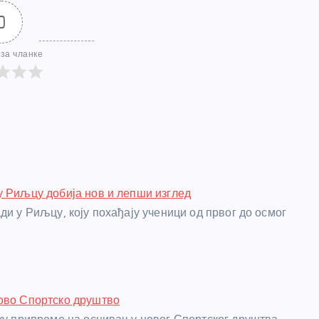
0
за чланке
у Риљцу добија нов и лепши изглед
ди у Риљцу, коју похађају ученици од првог до осмог
ово Спортско друштво