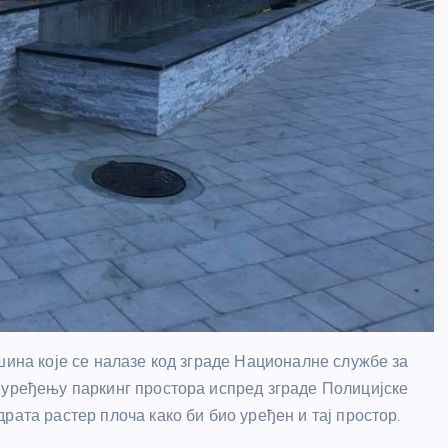
шина које се налазе код зграде Националне службе за
 уређењу паркинг простора испред зграде Полицијске
рата растер плоча како би био уређен и тај простор.