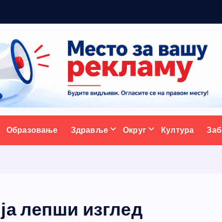
р
ативни портал
Образовање
Здравље
Округ
Култура
Заб
ја лепши изглед