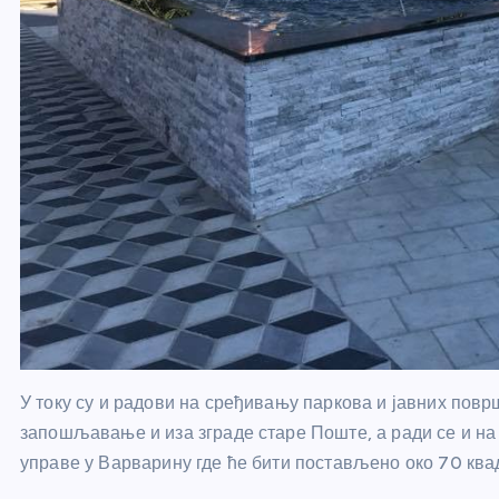
У току су и радови на сређивању паркова и јавних повр
запошљавање и иза зграде старе Поште, а ради се и на
управе у Варварину где ће бити постављено око 70 квад