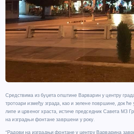
Средствима из буџета општине Варварин у центру града
тротоари између зграда, као и зелене површине, док ће
липе и црвеног храста, истиче председник Савета МЗ Г
на изградњи фонтане завршени у року.
“Радови на изградњи фонтане у центру Варварина заврш