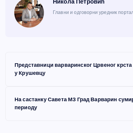
Никола Петровић
Главни и одговорни уредник портал
К
Представници варваринског Црвеног крста
р
у Крушевцу
е
На састанку Савета МЗ Град Варварин суми
т
периоду
а