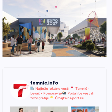
temnic.info
Najbrže lokalne vesti
Temnić •
Levač • Pomoravlje
Pošaljite vest ili
fotografiju
Čitajte na portalu