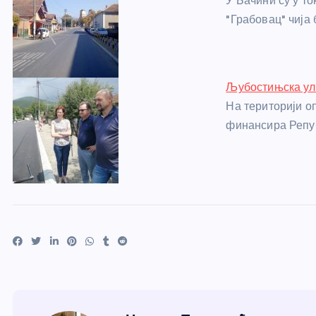
У Бачини су у т
"Грабовац" чија
Љубостињска ули
На територији о
финансира Репу