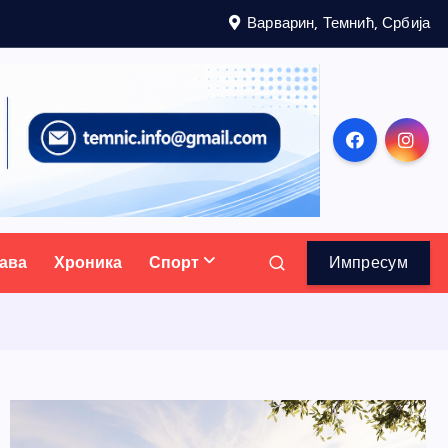
Варварин, Темнић, Србија
ава
Хроника
Спорт
Импресум