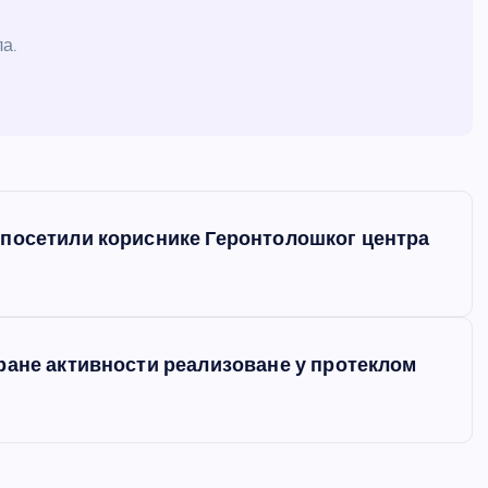
а.
 посетили кориснике Геронтолошког центра
ране активности реализоване у протеклом