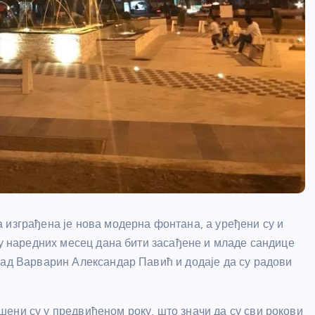
 изграђена је нова модерна фонтана, а уређени су и
 у наредних месец дана бити засађене и младе сандице
рад Варварин Александар Павић и додаје да су радови
ени су у предвиђеном року, што значи да су сви рокови