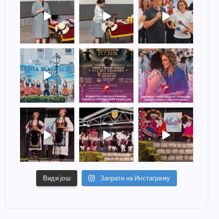
Види још
Запрати на Инстаграму