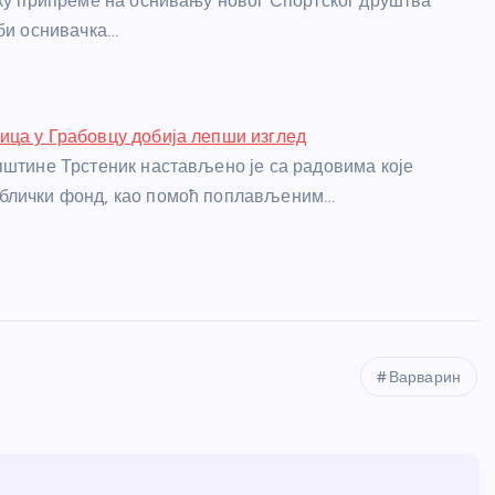
оку припреме на оснивању новог Спортског друштва
 би оснивачка…
ца у Грабовцу добија лепши изглед
пштине Трстеник настављено је са радовима које
блички фонд, као помоћ поплављеним…
Варварин