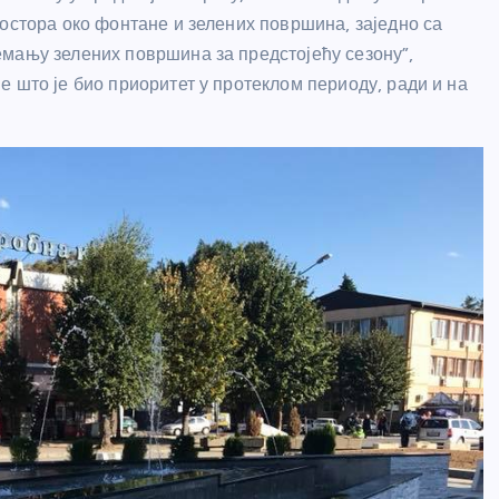
остора око фонтане и зелених површина, заједно са
мању зелених површина за предстојећу сезону”,
 што је био приоритет у протеклом периоду, ради и на