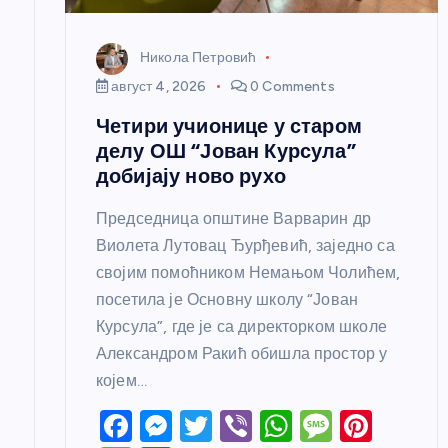
н
к
Никола Петровић
август 4, 2026
0 Comments
а
Четири учионице у старом
делу ОШ “Јован Курсула”
добијају ново рухо
Председница општине Варварин др
Виолета Лутовац Ђурђевић, заједно са
својим помоћником Немањом Чолићем,
посетила је Основну школу “Јован
Курсула”, где је са директорком школе
Александром Ракић обишла простор у
којем…
F
M
T
Vi
W
M
Pi