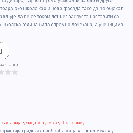
на динара, тај новац смо усмерили за ове и друге
тоара око школе као и нова фасада тако да ће објекат
ављује да ће се током летњег распуста наставити са
а школска година била спремно дочекана, а ученицима
0
за чланке
 санација улица и путева у Трстенику
струкцији градских саобраћајница у Трстенику су у