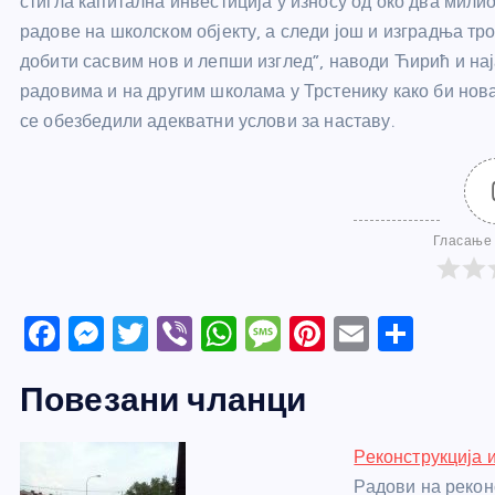
стигла капитална инвестиција у износу од око два милио
радове на школском објекту, а следи још и изградња тро
добити сасвим нов и лепши изглед”, наводи Ћирић и нај
радовима и на другим школама у Трстенику како би нов
се обезбедили адекватни услови за наставу.
Гласање 
F
M
T
Vi
W
M
Pi
E
S
a
e
w
b
h
e
nt
m
h
Повезани чланци
c
ss
itt
er
at
ss
er
ail
ar
e
e
er
s
a
e
e
Реконструкција и
b
n
A
g
st
Радови на рекон