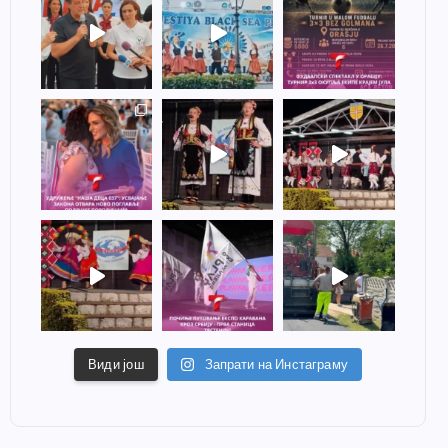
Види још
Запрати на Инстаграму