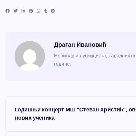
Драган Ивановић
Новинар и публициста, сарадник по
године.
К
Годишњи концерт МШ “Стеван Христић”, ов
р
нових ученика