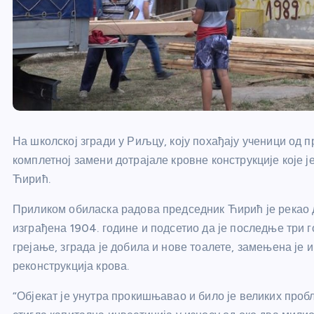
На школској згради у Риљцу, коју похађају ученици од п
комплетној замени дотрајале кровне конструкције које
Ћирић.
Приликом обиласка радова председник Ћирић је рекао д
изграђена 1904. године и подсетио да је последње три 
грејање, зграда је добила и нове тоалете, замењена је 
реконструкција крова.
“Објекат је унутра прокишњавао и било је великих про