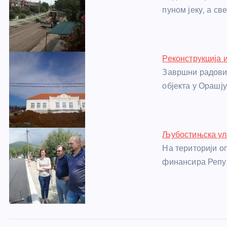
o
g
p
e
пуном јеку, а с
o
er
p
k
Реконструкција 
Завршни радови 
објекта у Орашју 
Љубостињска ули
На територији о
финансира Репу