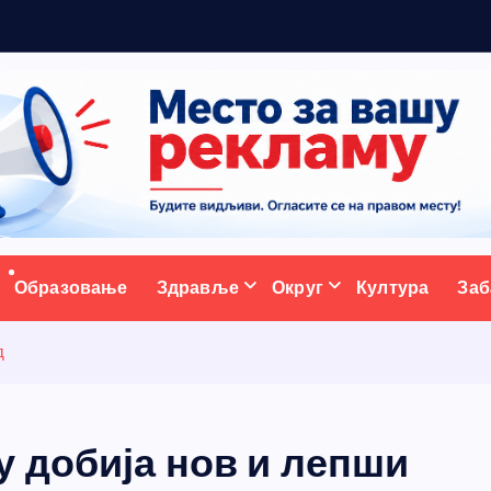
5
ативни портал
Образовање
Здравље
Округ
Култура
Заб
д
у добија нов и лепши