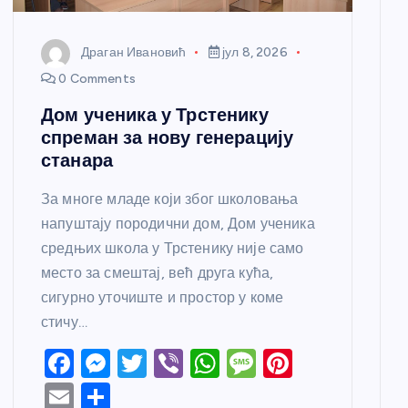
Драган Ивановић
јул 8, 2026
0 Comments
Дом ученика у Трстенику
спреман за нову генерацију
станара
За многе младе који због школовања
напуштају породични дом, Дом ученика
средњих школа у Трстенику није само
место за смештај, већ друга кућа,
сигурно уточиште и простор у коме
стичу…
F
M
T
Vi
W
M
Pi
a
e
w
b
h
e
nt
E
S