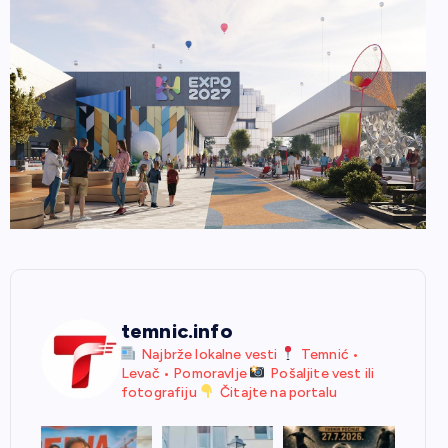
temnic.info
Najbrže lokalne vesti
Temnić •
Levač • Pomoravlje
Pošaljite vest ili
fotografiju
Čitajte na portalu