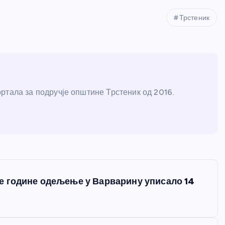
Трстеник
ртала за подручје општине Трстеник од 2016.
е године одељење у Варварину уписало 14