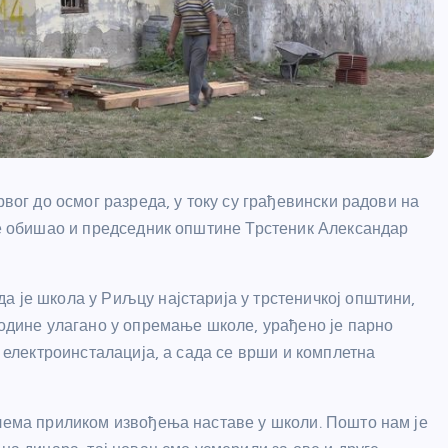
рвог до осмог разреда, у току су грађевински радови на
 је обишао и председник општине Трстеник Александар
а је школа у Риљцу најстарија у трстеничкој општини,
године улагано у опремање школе, урађено је парно
и електроинсталација, а сада се врши и комплетна
блема приликом извођења наставе у школи. Пошто нам је