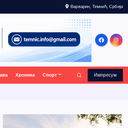
Варварин, Темнић, Србија
ава
Хроника
Спорт
Импресум