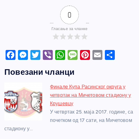
0
Гласање за чланке
F
M
T
Vi
W
M
Pi
E
S
a
e
w
b
h
e
nt
m
h
Повезани чланци
c
ss
itt
er
at
ss
er
ail
ar
e
e
er
s
a
e
e
Финале Купа Расинског округа у
b
n
A
g
st
четвртак на Мичетовом стадиону у
o
g
p
e
Крушевцу
o
er
p
У четвртак 25. маја 2017. године, са
почетком од 17 сати, на Мичетовом
k
стадиону у…