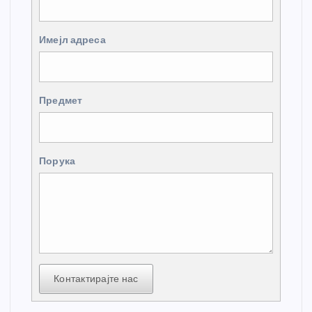
Имејл адреса
Предмет
Порука
Контактирајте нас