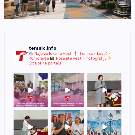
temnic.info
Najbrže lokalne vesti
Temnić • Levač •
Pomoravlje
Pošaljite vest ili fotografiju
Čitajte na portalu