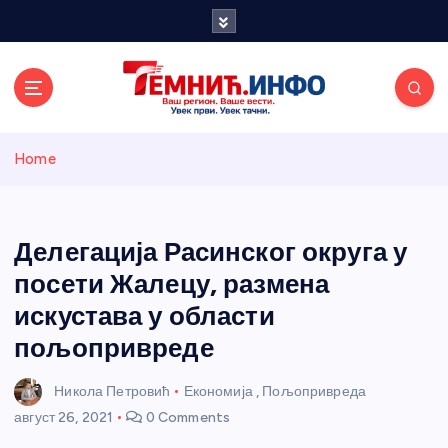
S
k
i
p
t
o
Темнићки
c
Home
o
n
информативн
t
e
Делегација Расинског округа у
и портал
n
посети Жалецу, размена
t
искустава у области
пољопривреде
Никола Петровић
Економија
,
Пољопривреда
август 26, 2021
0 Comments