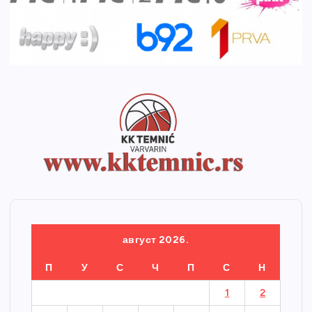
август 2026.
П
У
С
Ч
П
С
Н
1
2