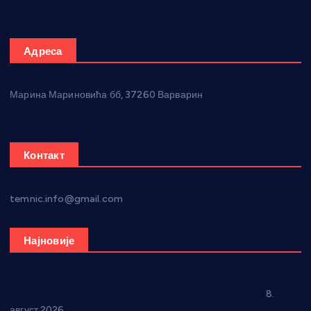
Адреса
Марина Мариновића бб, 37260 Варварин
Контакт
temnic.info@gmail.com
Најновије
“Долина Бачине” кренула у уређење кутка за младе
8.
август 2026.