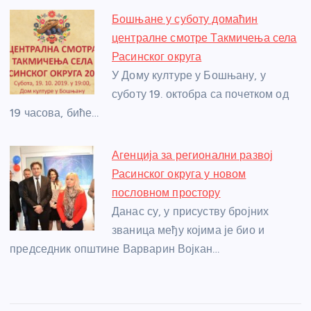
Бошњане у суботу домаћин
централне смотре Такмичења села
Расинског округа
У Дому културе у Бошњану, у
суботу 19. октобра са почетком од
19 часова, биће…
Агенција за регионални развој
Расинског округа у новом
пословном простору
Данас су, у присуству бројних
званица међу којима је био и
председник општине Варварин Војкан…