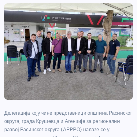
Делегација коју чине представници општина Расинског
округа, града Крушевца и Агенције за регионални
развој Расинског округа (АРРРО) налазе се у