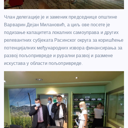
Члан делегације је и заменик председнице општине
Варварин Дејан Милановић, а циљ ове посете је
подизање капацитета локалних самоуправа и других
релевантних субјеката Расинског округа за коришћење
потенцијалних међународних извора финансирања за
развој пољопривреде и рурални развој и размене
искустава у области пољопривреде.