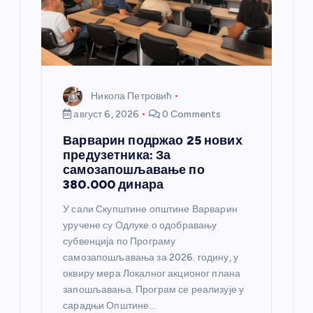
Никола Петровић
август 6, 2026
0 Comments
Варварин подржао 25 нових
предузетника: За
самозапошљавање по
380.000 динара
У сали Скупштине општине Варварин
уручене су Одлуке о одобравању
субвенција по Програму
самозапошљавања за 2026. годину, у
оквиру мера Локалног акционог плана
запошљавања. Програм се реализује у
сарадњи Општине…