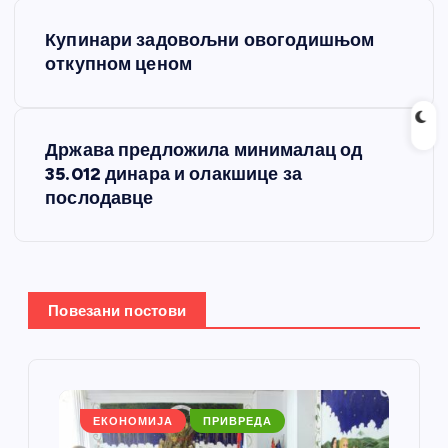
К
Купинари задовољни овогодишњом
р
откупном ценом
е
Држава предложила минималац од
т
35.012 динара и олакшице за
послодавце
а
њ
е
Повезани постови
ч
л
ЕКОНОМИЈА
ПРИВРЕДА