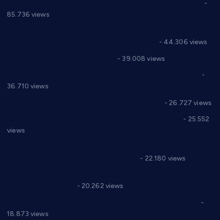
Планска искључења електричне енергије за 27.07.2022.
-
85.736 views
Горан Макрагић директор, Ђорђе Бајић спортски
директор новог прволигаша из Варварина
- 44.306 views
Цене на крушевачким пијацама
- 39.008 views
Планска искључења електричне енергије за 19.05.2021.
-
36.710 views
Реконструкција хотела “Плажа” у Варварину
- 26.727 views
Апел за помоћ породици Марковић из Варварина
- 25.552
views
Саопштење и демант Дома здравља “Др Властимир
Годић” на текст који кружи фејсбуком
- 22.180 views
Јелена Вујић-Обрадовић представник Александровца у
Парламенту Србије
- 20.262 views
Откривена илегална штампарија новца код Варварина
-
18.873 views