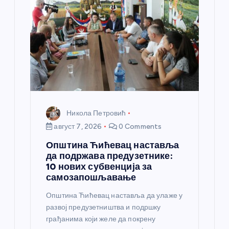
а
н
к
а
Никола Петровић
август 7, 2026
0 Comments
Општина Ћићевац наставља
да подржава предузетнике:
10 нових субвенција за
самозапошљавање
Општина Ћићевац наставља да улаже у
развој предузетништва и подршку
грађанима који желе да покрену