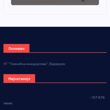
Оснивач
УГ “Темнићка иницијатива”, Варварин
Најчитаније
СНС: Осуда говора мржње и насиља над женама
- 107.876
views