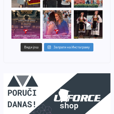
Види још
Запрати на Инстаграму