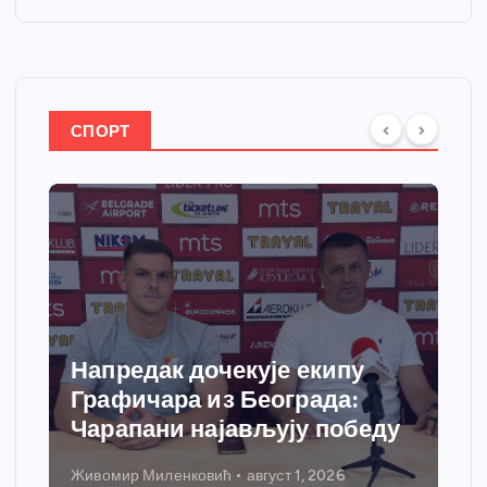
СПОРТ
Спортски центар “Ћићевац”
добија савремени систем
грејања
Никола Петровић
јул 31, 2026