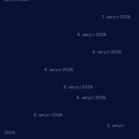
Општина Ћићевац наставља да подржава предузетнике:
10 нових субвенција за самозапошљавање
7. август 2026.
Вражогрнци чувају традицију: “Михољски сусрети села”
уз спортска надметања и забаву
6. август 2026.
Варварин подржао 25 нових предузетника: За
самозапошљавање по 380.000 динара
6. август 2026.
“Трстеник на Морави” од 10. до 16. августа: Богат програм
за све генерације
6. август 2026.
“Да се ради и гради по твом”: Трстеник улаже 4 милиона
динара у пројекте грађана
6. август 2026.
In memoriam: Тања Вилотијевић
6. август 2026.
Даница Петровић оживљава лик и дело Десанке
Максимовић
6. август 2026.
Александровац спреман за 61. “Жупску бербу”
5. август
2026.