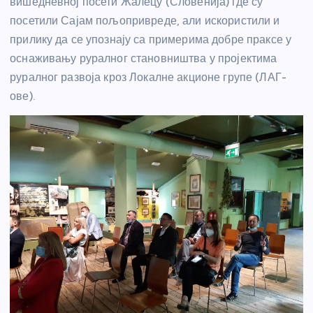
вишедневној посети Жалецу (Словенија) где су
посетили Сајам пољопривреде, али искористили и
прилику да се упознају са примерима добре праксе у
оснаживању руралног становништва у пројектима
руралног развоја кроз Локалне акционе групе (ЛАГ-
ове).