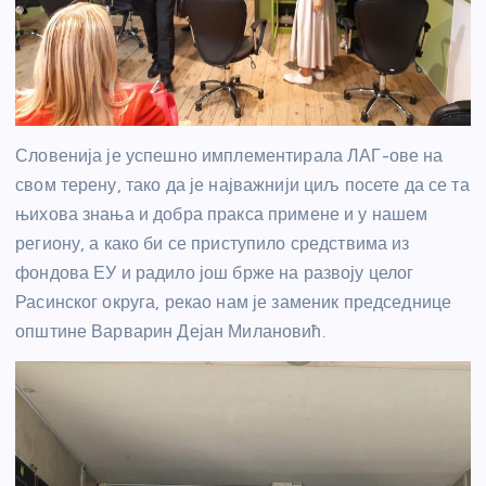
Словенија је успешно имплементирала ЛАГ-ове на
свом терену, тако да је најважнији циљ посете да се та
њихова знања и добра пракса примене и у нашем
региону, а како би се приступило средствима из
фондова ЕУ и радило још брже на развоју целог
Расинског округа, рекао нам је заменик председнице
општине Варварин Дејан Милановић.