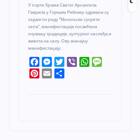
У порти Храма Светог Архангела
Гаврила у Горњем Рибнику одржани су
седми по реду “Михољски сусрети
села”, манифестација посвећена
очувању традиције, културног наслеђа и
живота на селу. Ову значајну
манифестацију…
F
M
T
Vi
W
M
a
e
w
b
h
e
Pi
E
S
c
ss
itt
er
at
ss
nt
m
h
e
e
er
s
a
er
ail
ar
b
n
A
g
e
e
o
g
p
e
st
o
er
p
k