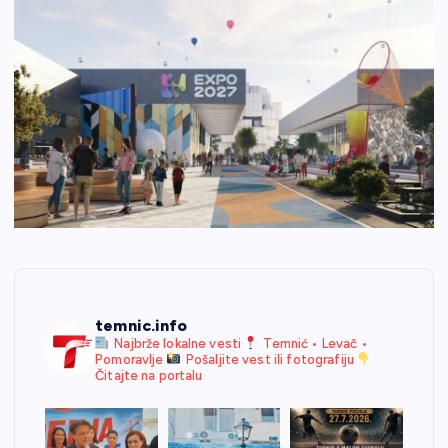
temnic.info
Najbrže lokalne vesti
Temnić • Levač •
Pomoravlje
Pošaljite vest ili fotografiju
Čitajte na portalu