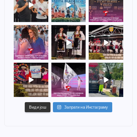
Види још
Запрати на Инстаграму