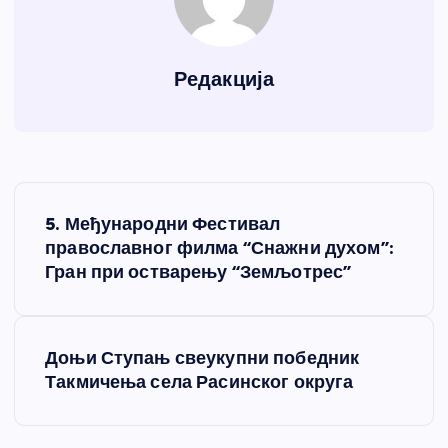
Редакција
К
5. Међународни Фестивал
р
православног филма “Снажни духом”:
Гран при остварењу “Земљотрес”
е
т
Доњи Ступањ свеукупни победник
Такмичења села Расинског округа
а