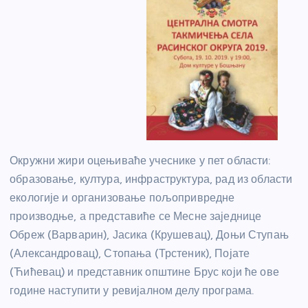
Окружни жири оцењиваће учеснике у пет области:
образовање, култура, инфраструктура, рад из области
екологије и организовање пољопривредне
производње, а представиће се Месне заједнице
Обреж (Варварин), Јасика (Крушевац), Доњи Ступањ
(Александровац), Стопања (Трстеник), Појате
(Ћићевац) и представник општине Брус који ће ове
године наступити у ревијалном делу програма.