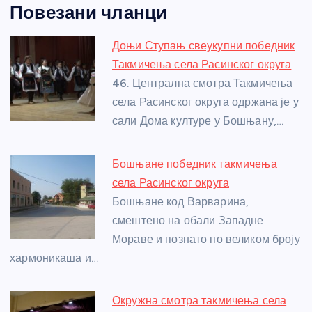
Повезани чланци
c
ss
itt
er
at
ss
er
ail
ar
e
e
er
s
a
e
e
Доњи Ступањ свеукупни победник
b
n
A
g
st
Такмичења села Расинског округа
o
g
p
e
46. Централна смотра Такмичења
o
er
p
села Расинског округа одржана је у
сали Дома културе у Бошњану,…
k
Бошњане победник такмичења
села Расинског округа
Бошњане код Варварина,
смештено на обали Западне
Мораве и познато по великом броју
хармоникаша и…
Окружна смотра такмичења села