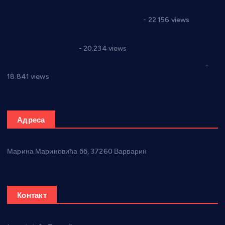
Саопштење и демант Дома здравља “Др Властимир
Годић” на текст који кружи фејсбуком
- 22.156 views
Јелена Вујић-Обрадовић представник Александровца у
Парламенту Србије
- 20.234 views
Откривена илегална штампарија новца код Варварина
-
18.841 views
Адреса
Марина Мариновића бб, 37260 Варварин
Контакт