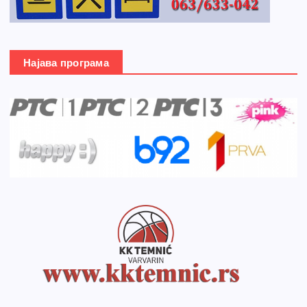
Најава програма