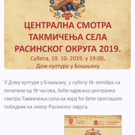
У Дому културе у Бошњану, у суботу 19. октобра са
почетком од 19 часова, биће одржана централна
смотра Такмичења села на којој ће бити проглашен
победник на нивоу Расинског округа.