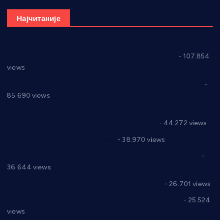
Најчитаније
СНС: Осуда говора мржње и насиља над женама
- 107.854
views
Планска искључења електричне енергије за 27.07.2022.
-
85.690 views
Горан Макрагић директор, Ђорђе Бајић спортски
директор новог прволигаша из Варварина
- 44.272 views
Цене на крушевачким пијацама
- 38.970 views
Планска искључења електричне енергије за 19.05.2021.
-
36.644 views
Реконструкција хотела “Плажа” у Варварину
- 26.701 views
Апел за помоћ породици Марковић из Варварина
- 25.524
views