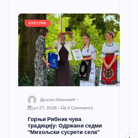
o
g
p
e
st
o
er
p
k
КУЛТУРА
Драган Ивановић
јул 27, 2026
0 Comments
Горњи Рибник чува
традицију: Одржани седми
“Михољски сусрети села”