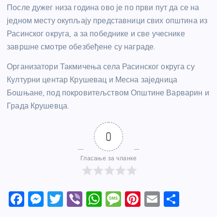
После дужег низа година ово је по први пут да се на
једном месту окупљају представници свих општина из
Расинског округа, а за победнике и све учеснике
завршне смотре обезбеђене су награде.
Организатори Такмичења села Расинског округа су
Културни центар Крушевац и Месна заједница
Бошњане, под покровитељством Општине Варварин и
Града Крушевца.
0
Гласање за чланке
F
M
T
Vi
W
M
Pi
E
S
a
e
w
b
h
e
nt
m
h