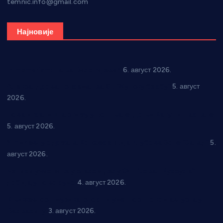
temnic.info@gmail.com
Најновије
In memoriam: Тања Вилотијевић
6. август 2026.
Александровац спреман за 61. “Жупску бербу”
5. август
2026.
Нова игралишта стижу у Бошњане, Доњи Катун и Парцане
5. август 2026.
У Ћићевцу одржана Конференција клубова Зоне “Запад”
5.
август 2026.
Четири учионице у старом делу ОШ “Јован Курсула”
добијају ново рухо
4. август 2026.
Књижевност, музика, спорт и уметност током августа у
Варварину
3. август 2026.