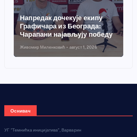
Напредак дочекује екипу
Графичара из Београда:
Чарапани најављују победу
Живомир Миленковић
август 1, 2026
Оснивач
УГ “Темнићка иницијатива”, Варварин