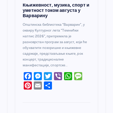
Књижевност, музика, спорт и
уметност током августа у
Варварину
Општинска библиотека “Варварин”, у
оквиру Културног лета “Темнићки
натпис 2026”, припремила је
разноврстан програм за август, који ће
обухватити позоришне и књижевне
садржаје, представљање књиге, рок
концерт, традиционалне
манифестације, спортске…
F
M
T
Vi
W
M
a
e
w
b
h
e
Pi
E
S
c
ss
itt
er
at
ss
nt
m
h
e
e
er
s
a
er
ail
ar
b
n
A
g
e
e