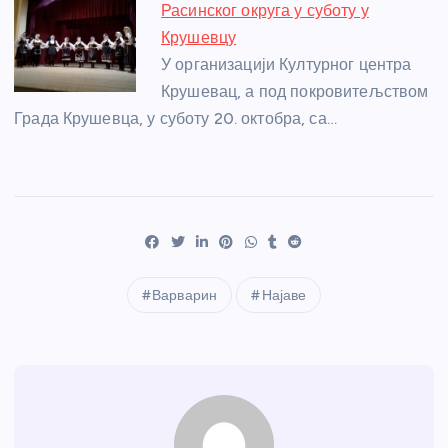
Расинског округа у суботу у
Крушевцу
У организацији Културног центра
Крушевац, а под покровитељством
Града Крушевца, у суботу 20. октобра, са…
Варварин
Најаве