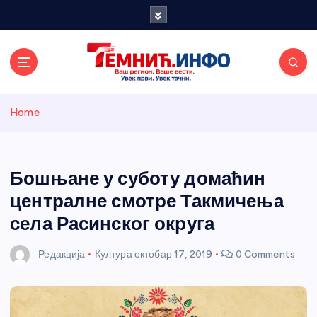
S
k
i
p
t
o
Темнићки
c
Home
o
n
информативн
t
e
Бошњане у суботу домаћин
и портал
n
централне смотре Такмичења
t
села Расинског округа
Редакција
Култура
октобар 17, 2019
0 Comments